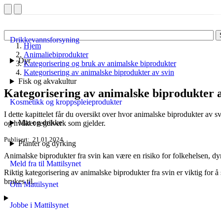
Drikkevannsforsyning
Hjem
Animaliebiprodukter
Dyr
Kategorisering og bruk av animalske biprodukter
Kategorisering av animalske biprodukter av svin
Fisk og akvakultur
Kategorisering av animalske biprodukter a
Kosmetikk og kroppspleieprodukter
I dette kapittelet får du oversikt over hvor animalske biprodukter av s
Mat og drikke
og hvilket regelverk som gjelder.
Publisert
21.01.2024
Planter og dyrking
Animalske biprodukter fra svin kan være en risiko for folkehelsen, dy
Meld fra til Mattilsynet
Riktig kategorisering av animalske biprodukter fra svin er viktig for å s
brukes til.
Om Mattilsynet
Jobbe i Mattilsynet