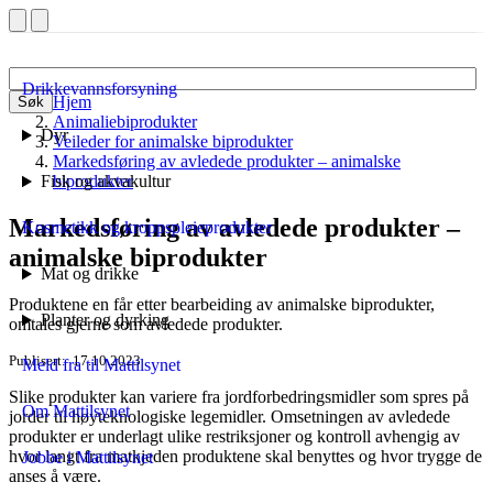
Drikkevannsforsyning
Hjem
Søk
Animaliebiprodukter
Dyr
Veileder for animalske biprodukter
Markedsføring av avledede produkter – animalske
Fisk og akvakultur
biprodukter
Markedsføring av avledede produkter –
Kosmetikk og kroppspleieprodukter
animalske biprodukter
Mat og drikke
Produktene en får etter bearbeiding av animalske biprodukter,
Planter og dyrking
omtales gjerne som avledede produkter.
Publisert
17.10.2023
Meld fra til Mattilsynet
Slike produkter kan variere fra jordforbedringsmidler som spres på
Om Mattilsynet
jorder til høyteknologiske legemidler. Omsetningen av avledede
produkter er underlagt ulike restriksjoner og kontroll avhengig av
hvor langt fra matkjeden produktene skal benyttes og hvor trygge de
Jobbe i Mattilsynet
anses å være.