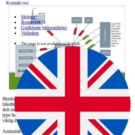
Kontakt oss
Skjema
Regelverk
Godkjente virksomheter
Veiledere
The page is not available in English.
Illustrasjonen viser et flytskjema over de ulike trinnene knyttet til
håndtering av animalske biprodukter. De animalske biproduktene er
delt inn i tre kategorier (kategori 1, 2 og 3), som sendes til hver sin
type bearbeiding. Går noe ubearbeidet som fôr til pelsdyr, er det
viktig å ha god kontroll på materialet hele veien.
Animalsk materiale bearbeidet i henhold til krav for sluttpunkt