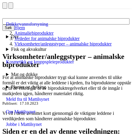
Drikkevannsforsyning
Hjem
Søk
Animaliebiprodukter
Dyr
Veileder for animalske biprodukter
Virksomheter/anleggstyper – animalske biprodukter
Fisk og akvakultur
Virksomheter/anleggstyper – animalske
Kosmetikk og kroppspleieprodukter
biprodukter
Mat og drikke
For at animalske biprodukter trygt skal kunne anvendes til ulike
formål er det viktig at alle leddene i kjeden, fra biproduktene oppstår
Planter og dyrking
og til de enten går ut av biproduktregelverket eller til de inngår i
matkjeden igjen, håndterer materialet riktig.
Meld fra til Mattilsynet
Publisert
17.10.2023
Om Mattilsynet
Vi vil i dette avsnittet kort gjennomgå de viktigste leddene i
verdikjeden som håndterer animalske biprodukter.
Jobbe i Mattilsynet
Siden er en del av denne veiledningen: