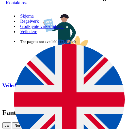
Kontakt oss
Skjema
Regelverk
Godkjente virksomheter
Veiledere
The page is not available in English.
Veileder for animalske biprodukter
Fant du det du lette etter?
Ja
Nei