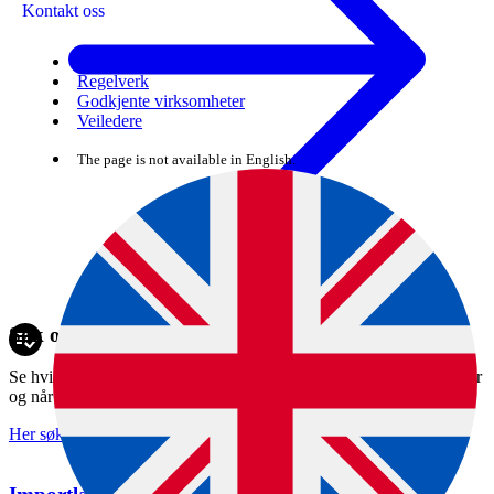
Kontakt oss
Skjema
Regelverk
Godkjente virksomheter
Veiledere
The page is not available in English.
Søk om helsesertifikat
Se hvilken løsning du skal bruke når du søker, hva sertifikatet koster
og når sertifikatkontoret holder åpent.
Her søker du om helsesertifikat