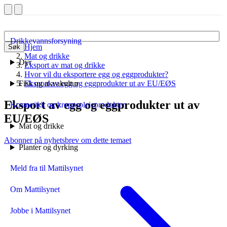
Drikkevannsforsyning
Hjem
Søk
Mat og drikke
Dyr
Eksport av mat og drikke
Hvor vil du eksportere egg og eggprodukter?
Fisk og akvakultur
Eksport av egg og eggprodukter ut av EU/EØS
Eksport av egg og eggprodukter ut av
Kosmetikk og kroppspleieprodukter
EU/EØS
Mat og drikke
Abonner på nyhetsbrev om dette temaet
Planter og dyrking
Meld fra til Mattilsynet
Om Mattilsynet
Jobbe i Mattilsynet