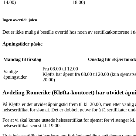
14.00)
18.00)
Ingen overtid i julen
Det er ikke mulig å bestille overtid hos noen av sertifikatkontorene i
Åpningstider påske
Mandag til tirsdag
Onsdag før skjærtorsd
Fra 08.00 til 12.00
Vanlige
Kløfta har åpent fra 08.00 til 20.00 (kun sjømatser
åpningstider
20.00)
Avdeling Romerike (Kløfta-kontoret) har utvidet åpni
På Kløfta er det utvidet åpningstid frem til kl. 20.00, men etter vanl
helsesertifikat for sjømat. Det er dobbelt gebyr for å få sertifikater und
For at vi skal kunne utstede helsesertifikat for sjømat før vi stenger 
helsesertifikat senest kl. 19.00.
Hvis helsesertifikatet har krav om forhåndsmelding, må denne være god