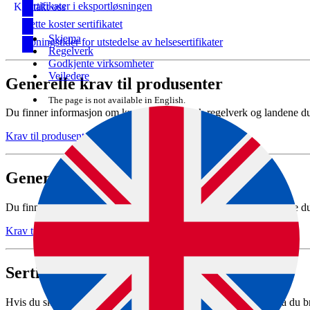
Sertifikater i eksportløsningen
Kontakt oss
Dette koster sertifikatet
Skjema
Åpningstider for utstedelse av helsesertifikater
Regelverk
Godkjente virksomheter
Veiledere
Generelle krav til produsenter
The page is not available in English.
Du finner informasjon om kravene som norsk regelverk og landene du eks
Krav til produsenter ved eksport
Generelle krav til eksportører
Du finner informasjon om kravene som norsk regelverk og landene du eks
Krav til eksportører
Sertifikater i eksportløsningen
Hvis du skal søke om helsesertifikat for eksport til Indonesia, må du