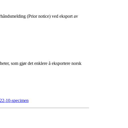
rhåndsmelding (
Prior notice
) ved eksport av
eter, som gjør det enklere å eksportere norsk
2022-10-specimen