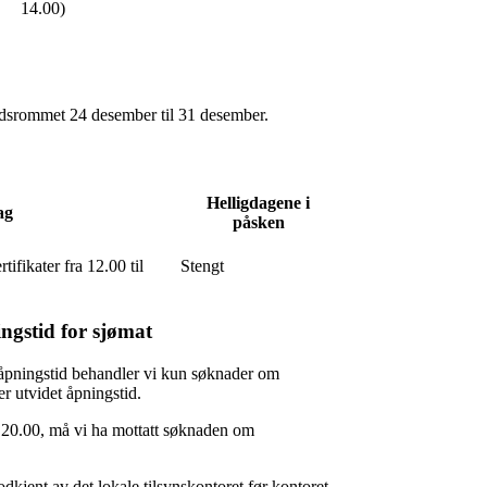
14.00)
 tidsrommet 24 desember til 31 desember.
Helligdagene i
ag
påsken
tifikater fra 12.00 til
Stengt
ngstid for sjømat
ig åpningstid behandler vi kun søknader om
er utvidet åpningstid.
kl. 20.00, må vi ha mottatt søknaden om
kjent av det lokale tilsynskontoret før kontoret