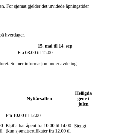
gen. For sjømat gjelder det utvidede åpningstider
 på hverdager.
15. mai til 14. sep
Fra 08.00 til 15.00
ontoret. Se mer informasjon under avdeling
Helligda
Nyttårsaften
gene i
julen
Fra 10.00 til 12.00
00
Kløfta har åpent fra 10.00 til 14.00
Stengt
il
(kun sjømatsertifikater fra 12.00 til