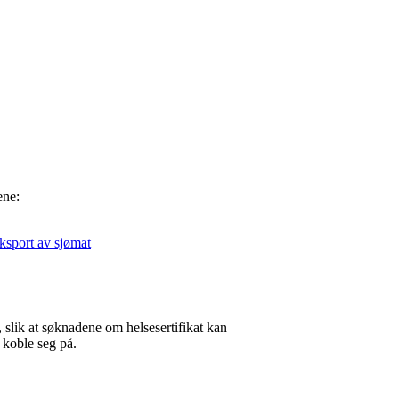
ene:
ksport av sjømat
, slik at søknadene om helse­sertifikat kan
å koble seg på.