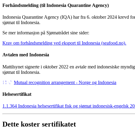
Forhåndsmelding (til
Indonesia Quarantine Agency
)
Indonesia Quarantine Agency
(IQA) har fra 6. oktober 2024 krevd fo
sjømat til Indonesia.
Se mer informasjon på Sjømatrådet sine sider:
Krav om forhåndsmelding ved eksport til Indonesia (seafood.no).
Avtalen med Indonesia
Mattilsynet signerte i oktober 2022 en avtale med indonesiske myndigh
sjømat til Indonesia.
Mutual recognition arrangement - Norge og Indonesia
Helsesertifikat
1.1.364 Indonesia helsesertifikat fisk og sjømat indonesisk-engelsk 
Dette koster sertifikatet