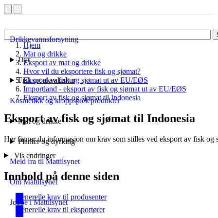
Drikkevannsforsyning
Hjem
Mat og drikke
Dyr
Eksport av mat og drikke
Hvor vil du eksportere fisk og sjømat?
Fisk og akvakultur
Eksport av fisk og sjømat ut av EU/EØS
Importland - eksport av fisk og sjømat ut av EU/EØS
Eksport av fisk og sjømat til Indonesia
Kosmetikk og kroppspleieprodukter
Eksport av fisk og sjømat til Indonesia
Mat og drikke
Her finner du informasjon om krav som stilles ved eksport av fisk og s
Planter og dyrking
Vis endringer
Meld fra til Mattilsynet
Innhold på denne siden
Om Mattilsynet
Generelle krav til produsenter
Jobbe i Mattilsynet
Generelle krav til eksportører