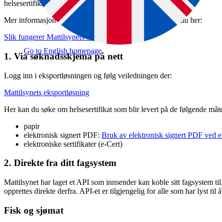
helsesertifikat på to ulike måter.
Mer informasjon om de to ulike måtene å søke på finner du her:
Slik fungerer Mattilsynets eksportløsning.
Go to English homepage
1. Via søknadsskjema på nett
Logg inn i eksportløsningen og følg veiledningen der:
Mattilsynets eksportløsning
Her kan du søke om helsesertifikat som blir levert på de følgende måt
papir
elektronisk signert PDF:
Bruk av elektronisk signert PDF ved e
elektroniske sertifikater (e-Cert)
2. Direkte fra ditt fagsystem
Mattilsynet har laget et API som innsender kan koble sitt fag­system til
opprettes direkte derfra. API-et er tilgjengelig for alle som har lyst til 
Fisk og sjømat