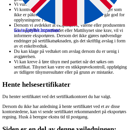
Vi vurderer om sertifikatet er riktig fylt ut og sendt inn
Vi kontrollerer at feltene ikke inneholder opplysninger som
ikke er påkrevd. Dette er viktig siden Mattilsynet går god for
opplysningene i sertifikatene.
Dersom vi avdekker at eksportøren, varene eller produsenten
Go to English homepage
ikke oppfyller importlandet eller Mattilsynet sine krav, vil vi
informere eksportøren. Dersom det ikke gjøres nødvendige
endringer på sertifikatsøknaden, gis det skriftlig avslag i form
av et enkeltvedtak.
Du kan klage på vedtaket om avslag dersom du er uenig i
avgjørelsen.
Vi kan kreve å føre tilsyn med partiet når det søkes om
sertifikat. Tilsynet kan være en stikkprøvekontroll, oppfølging
av tidligere tilsynsresultater eller på grunn av mistanke.
Hente helsesertifikater
Du henter sertifikatet ved det sertifikatkontoret du har valgt.
Dersom du ikke har anledning å hente sertifikatet ved et av disse
kontorstedene, kan vi sende sertifikatet rekommandert på eksportørs
regning. Husk å beregne ekstra tid til postgang.
Siden er en del av denne veiledningen: