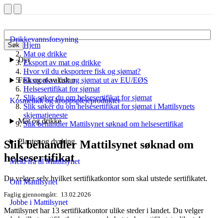
Drikkevannsforsyning
Hjem
Søk
Mat og drikke
Dyr
Eksport av mat og drikke
Hvor vil du eksportere fisk og sjømat?
Fisk og akvakultur
Eksport av fisk og sjømat ut av EU/EØS
Helsesertifikat for sjømat
Slik søker du om helsesertifikat for sjømat
Kosmetikk og kroppspleieprodukter
Slik søker du om helsesertifikat for sjømat i Mattilsynets
skjematjeneste
Mat og drikke
Slik behandler Mattilsynet søknad om helsesertifikat
Planter og dyrking
Slik behandler Mattilsynet søknad om
helsesertifikat
Meld fra til Mattilsynet
Du velger selv hvilket sertifikatkontor som skal utstede sertifikatet.
Om Mattilsynet
Faglig gjennomgått
13.02.2026
Jobbe i Mattilsynet
Mattilsynet har 13 sertifikatkontor ulike steder i landet. Du velger