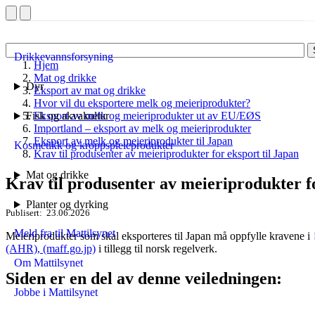
Drikkevannsforsyning
Hjem
Mat og drikke
Dyr
Eksport av mat og drikke
Hvor vil du eksportere melk og meieriprodukter?
Fisk og akvakultur
Eksport av melk og meieriprodukter ut av EU/EØS
Importland – eksport av melk og meieriprodukter
Eksport av melk og meieriprodukter til Japan
Kosmetikk og kroppspleieprodukter
Krav til produsenter av meieriprodukter for eksport til Japan
Mat og drikke
Krav til produsenter av meieriprodukter fo
Planter og dyrking
Publisert
23.06.2026
Meld fra til Mattilsynet
Meieriprodukter som skal eksporteres til Japan må oppfylle kravene i
(AHR), (maff.go.jp)
i tillegg til norsk regelverk.
Om Mattilsynet
Siden er en del av denne veiledningen:
Jobbe i Mattilsynet