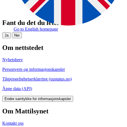
Fant du det du lette etter?
Go to English homepage
Ja
Nei
Om nettstedet
Nyhetsbrev
Personvern og informasjonskapsler
Tilgjengelighetserklæring (uustatus.no)
Åpne data (API)
Endre samtykke for informasjonskapsler
Om Mattilsynet
Kontakt oss