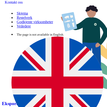
Kontakt oss
Skjema
Regelverk
Godkjente virksomheter
Veiledere
The page is not available in English.
Eksport av melk og meieriprodukter til Japan