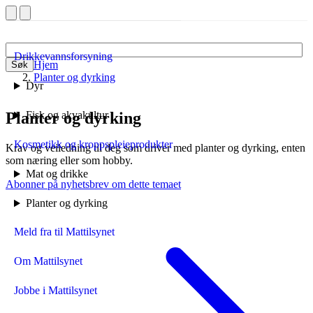
Drikkevannsforsyning
Hjem
Søk
Planter og dyrking
Dyr
Planter og dyrking
Fisk og akvakultur
Kosmetikk og kroppspleieprodukter
Krav og veiledning til deg som driver med planter og dyrking, enten
som næring eller som hobby.
Mat og drikke
Abonner på nyhetsbrev om dette temaet
Planter og dyrking
Meld fra til Mattilsynet
Om Mattilsynet
Jobbe i Mattilsynet