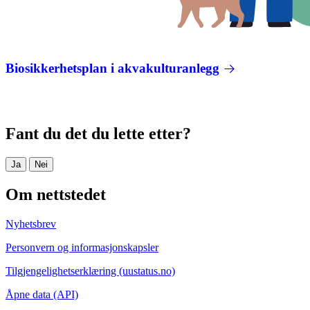
Biosikkerhetsplan i akvakulturanlegg
Fant du det du lette etter?
Ja
Nei
Om nettstedet
Nyhetsbrev
Personvern og informasjonskapsler
Tilgjengelighetserklæring (uustatus.no)
Åpne data (API)