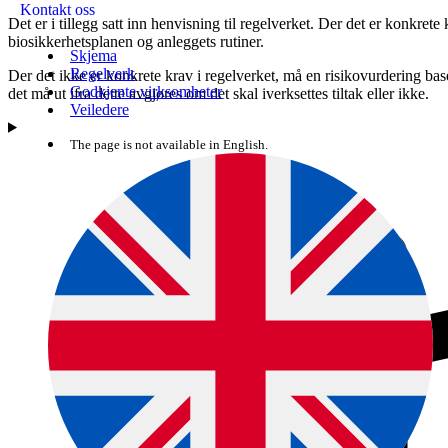
Kontakt oss
Det er i tillegg satt inn henvisning til regelverket. Der det er konkrete 
biosikkerhetsplanen og anleggets rutiner.
Skjema
Regelverk
Der det ikke er konkrete krav i regelverket, må en risikovurdering ba
Godkjente virksomheter
det må ut ifra dette avgjøres om det skal iverksettes tiltak eller ikke.
Veiledere
The page is not available in English.