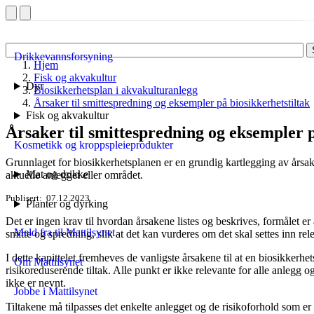
Drikkevannsforsyning
Hjem
Fisk og akvakultur
Dyr
Biosikkerhetsplan i akvakulturanlegg
Årsaker til smittespredning og eksempler på biosikkerhetstiltak
Fisk og akvakultur
Årsaker til smittespredning og eksempler p
Kosmetikk og kroppspleieprodukter
Grunnlaget for biosikkerhetsplanen er en grundig kartlegging av årsaker
Mat og drikke
aktuelle anlegget eller området.
Publisert
07.12.2023
Planter og dyrking
Det er ingen krav til hvordan årsakene listes og beskrives, formålet er
Meld fra til Mattilsynet
smitte og spredning, slik at det kan vurderes om det skal settes inn rel
I dette kapittelet fremheves de vanligste årsakene til at en biosikkerhe
Om Mattilsynet
risikoreduserende tiltak. Alle punkt er ikke relevante for alle anlegg
ikke er nevnt.
Jobbe i Mattilsynet
Tiltakene må tilpasses det enkelte anlegget og de risikoforhold som er 