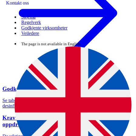
Kontakt oss
Skjema
Regelverk
Godkjente virksomheter
Veiledere
The page is not available in English.
Godkjente desinfeksjonsmidler
Velg oppgave
Se tabellen over desinfeksjonsmidler som er godkjent når dere
desinfiserer akvakulturanlegg, transportenheter og utstyr.
Krav til opptak og håndtering av dødfisk i
oppdrettsanlegg