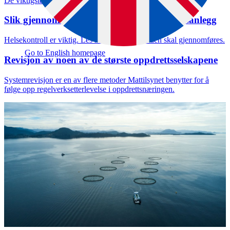
De viktigste kravene for opptak og håndtering.
Slik gjennomfører du helsebesøk i oppdrettsanlegg
Helsekontroll er viktig. Les mer om hvordan den skal gjennomføres.
Go to English homepage
Revisjon av noen av de største oppdrettsselskapene
Systemrevisjon er en av flere metoder Mattilsynet benytter for å
følge opp regelverksetterlevelse i oppdrettsnæringen.