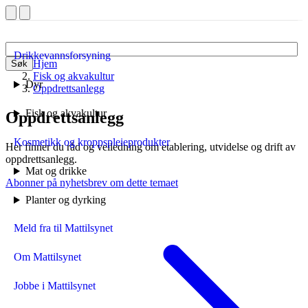
Drikkevannsforsyning
Hjem
Søk
Fisk og akvakultur
Dyr
Oppdrettsanlegg
Fisk og akvakultur
Oppdrettsanlegg
Kosmetikk og kroppspleieprodukter
Her finner du råd og veiledning om etablering, utvidelse og drift av
oppdrettsanlegg.
Mat og drikke
Abonner på nyhetsbrev om dette temaet
Planter og dyrking
Meld fra til Mattilsynet
Om Mattilsynet
Jobbe i Mattilsynet