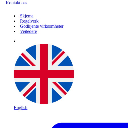
Kontakt oss
Skjema
Regelverk
Godkjente virksomheter
Veiledere
English