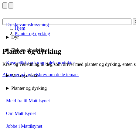
Drikkevannsforsyning
Hjem
Planter og dyrking
Dyr
Planter og dyrking
Fisk og akvakultur
Kosmetikk og kroppspleieprodukter
Krav og veiledning til deg som driver med planter og dyrking, enten
Abonner på nyhetsbrev om dette temaet
Mat og drikke
Planter og dyrking
Meld fra til Mattilsynet
Om Mattilsynet
Jobbe i Mattilsynet