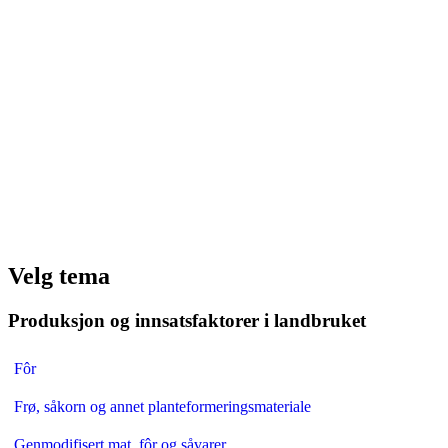
Velg tema
Produksjon og innsatsfaktorer i landbruket
Fôr
Frø, såkorn og annet planteformeringsmateriale
Genmodifisert mat, fôr og såvarer