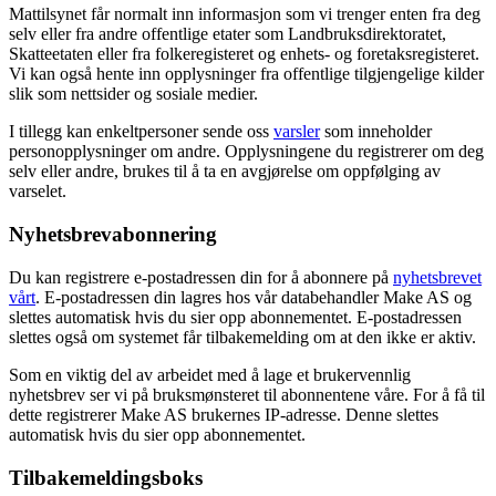
Mattilsynet får normalt inn informasjon som vi trenger enten fra deg
selv eller fra andre offentlige etater som Landbruksdirektoratet,
Skatteetaten eller fra folkeregisteret og enhets- og foretaksregisteret.
Vi kan også hente inn opplysninger fra offentlige tilgjengelige kilder
slik som nettsider og sosiale medier.
I tillegg kan enkeltpersoner sende oss
varsler
som inneholder
personopplysninger om andre. Opplysningene du registrerer om deg
selv eller andre, brukes til å ta en avgjørelse om oppfølging av
varselet.
Nyhetsbrevabonnering
Du kan registrere e-postadressen din for å abonnere på
nyhetsbrevet
vårt
. E-postadressen din lagres hos vår databehandler Make AS og
slettes automatisk hvis du sier opp abonnementet. E-postadressen
slettes også om systemet får tilbakemelding om at den ikke er aktiv.
Som en viktig del av arbeidet med å lage et brukervennlig
nyhetsbrev ser vi på bruksmønsteret til abonnentene våre. For å få til
dette registrerer Make AS brukernes IP-adresse. Denne slettes
automatisk hvis du sier opp abonnementet.
Tilbakemeldingsboks