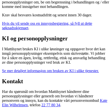
personopplysninger om, be om begrensning i behandlingen og / eller
komme med innsigelser mot behandlingen.
Krav skal besvares kostnadsfritt og senest innen 30 dager.
Hvis du vil sende oss en innsynsbegjæring, så fyll ut dette
søknadsskjemaet
.
KI og personopplysninger
I Mattilsynet brukes KI i ulike løsninger og oppgaver hvor det kan
inngå personopplysninger eksempelvis som skrivestøtte. Vi jobber
for å sikre en åpen, lovlig, rettferdig, etisk og ansvarlig behandling
av dine personopplysninger ved bruk av KI.
Se mer detaljert informasjon om bruken av KI i ulike tjenester.
Kontakt
Har du spørsmål om hvordan Mattilsynet håndterer dine
personopplysninger eller generelt om hvordan vi håndterer
personvern og innsyn, kan du kontakte vårt personvernombud
Kate
Elin Wilhelmsen
, telefon
22 77 80 34
.