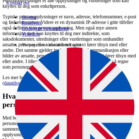
Personopplysninger er alle opplysninger og vurderinger som kan
Kontakt oss
knyttes til deg som enkeltperson.
Typiske personopplysninger er navn, adresse, telefonnummer, e-post
Skjema
og fødselsnummer. Videre er en dynamisk IP-adresse i gitte tilfeller
Regelverk
også definert som personopplysning. Men også mye annen
Godkjente virksomheter
informasjon som kan knyttes til deg mer indirekte, som
Veiledere
saksdokumenter, utredninger eller vurderinger som omhandler
ansatte, personer eller virksomheter som vi fører tilsyn med eller
The page is not available in English.
andre. Det samme gjelder innholdet i e-postkommunikasjon eller
bilder av ansatte, personer eller virksomheter som vi fører tilsyn med
eller andre. I tillegg er logging av aktivitet i datasystemer å regne
som personopplysninger.
Les mer hos Datatilsynet:
Hva er en personopplysning?
(datatilsynet.no)
Hva betyr "behandling" av
personopplysninger?
Med behandling av personopplysninger menes alle typer bruk av
personopplysninger. Det er alt fra innsamling, registrering, lagring,
sammenstilling, overføring, utlevering til andre og publisering av
opplysningene. Med andre ord omfatter «behandling» alt vi,