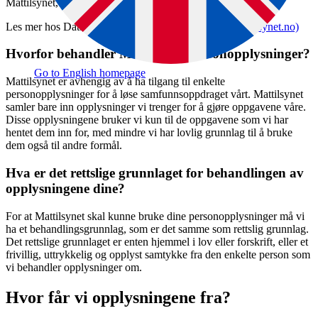
Mattilsynet, gjør med den enkeltes personopplysninger.
Les mer hos Datatilsynet:
Personvernprinsippene (datatilsynet.no)
Hvorfor behandler Mattilsynet personopplysninger?
Go to English homepage
Mattilsynet er avhengig av å ha tilgang til enkelte
personopplysninger for å løse samfunnsoppdraget vårt. Mattilsynet
samler bare inn opplysninger vi trenger for å gjøre oppgavene våre.
Disse opplysningene bruker vi kun til de oppgavene som vi har
hentet dem inn for, med mindre vi har lovlig grunnlag til å bruke
dem også til andre formål.
Hva er det rettslige grunnlaget for behandlingen av
opplysningene dine?
For at Mattilsynet skal kunne bruke dine personopplysninger må vi
ha et behandlingsgrunnlag, som er det samme som rettslig grunnlag.
Det rettslige grunnlaget er enten hjemmel i lov eller forskrift, eller et
frivillig, uttrykkelig og opplyst samtykke fra den enkelte person som
vi behandler opplysninger om.
Hvor får vi opplysningene fra?