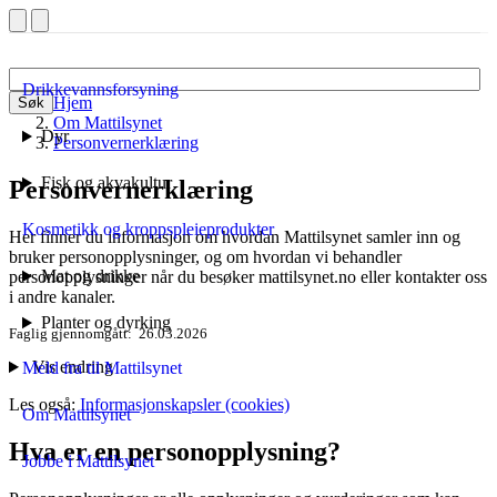
Drikkevannsforsyning
Hjem
Søk
Om Mattilsynet
Dyr
Personvernerklæring
Fisk og akvakultur
Personvernerklæring
Kosmetikk og kroppspleieprodukter
Her finner du informasjon om hvordan Mattilsynet samler inn og
bruker personopplysninger, og om hvordan vi behandler
Mat og drikke
personopplysninger når du besøker mattilsynet.no eller kontakter oss
i andre kanaler.
Planter og dyrking
Faglig gjennomgått
26.03.2026
Vis endring
Meld fra til Mattilsynet
Les også:
Informasjonskapsler (cookies)
Om Mattilsynet
Hva er en personopplysning?
Jobbe i Mattilsynet