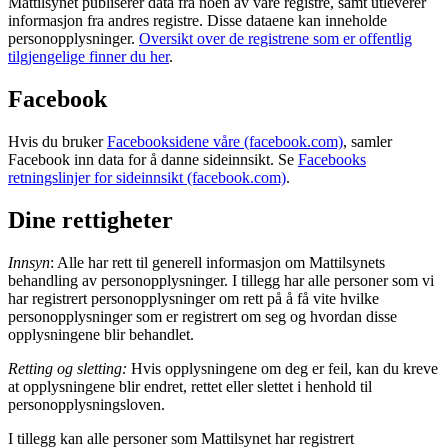
Mattilsynet publiserer data fra noen av våre registre, samt utleverer
informasjon fra andres registre. Disse dataene kan inneholde
personopplysninger.
Oversikt over de registrene som er offentlig
tilgjengelige finner du her
.
Facebook
Hvis du bruker
Facebooksidene våre (facebook.com)
, samler
Facebook inn data for å danne sideinnsikt. Se
Facebooks
retningslinjer for sideinnsikt (facebook.com)
.
Dine rettigheter
Innsyn
: Alle har rett til generell informasjon om Mattilsynets
behandling av personopplysninger. I tillegg har alle personer som vi
har registrert personopplysninger om rett på å få vite hvilke
personopplysninger som er registrert om seg og hvordan disse
opplysningene blir behandlet.
Retting og sletting:
Hvis opplysningene om deg er feil, kan du kreve
at opplysningene blir endret, rettet eller slettet i henhold til
personopplysningsloven.
I tillegg kan alle personer som Mattilsynet har registrert