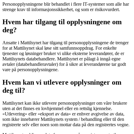
Personopplysningene blir behandlet i flere IT-systemer som alle har
strenge krav til informasjonssikkerhet, og som er risikovurdert.
Hvem har tilgang til opplysningene om
deg?
Ansatte i Mattilsynet har tilgang til personopplysningene de trenger
for at Mattilsynet skal løse sitt samfunnsoppdrag. For enkelte
tjenester og løsninger bruker vi ulike eksterne leverandører, de er
Mattilsynets databehandlere. Mattilsynet er pålagt å inngå egne
avtaler (databehandleravtaler) for å sikre at leverandørene tar godt
vare på personopplysningene.
Hvem kan vi utlevere opplysninger om
deg til?
Mattilsynet kan ikke utlevere personopplysninger om våre brukere
uten at det finnes en lovhjemmel eller en rettslig kjennelse.
«Utlevering» eller «eksport av data» er enhver avgivelse av data,
som ikke innebærer Mattilsynets system / behandling eller til den
registrerte selv eller noen som mottar data på den registrertes vegne.