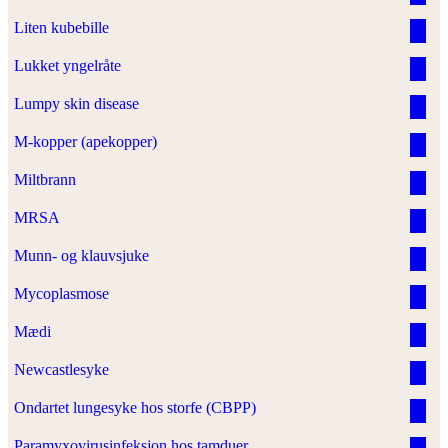
Liten kubebille
Lukket yngelråte
Lumpy skin disease
M-kopper (apekopper)
Miltbrann
MRSA
Munn- og klauvsjuke
Mycoplasmose
Mædi
Newcastlesyke
Ondartet lungesyke hos storfe (CBPP)
Paramyxovirusinfeksjon hos tamduer