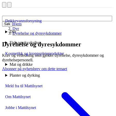
Drikkevannsforsyning
Hjem
Søk
Dyr
Dyr
Dyrehelse og dyresykdommer
Fisk og akvakultur
Dyrehelse og dyresykdommer
Kosmetikk og kroppspleieprodukter
Krav og veiledning som gjelder dyrehelse, dyresykdommer og
dyrehelsepersonell.
Mat og drikke
Abonner på nyhetsbrev om dette temaet
Planter og dyrking
Meld fra til Mattilsynet
Om Mattilsynet
Jobbe i Mattilsynet