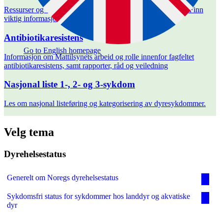
Velg oppgave
Ressurser og veiledning for deg som jobber med dyrehelse. Finn
viktig informasjon, krav og anbefalinger her.
Antibiotikaresistens
Go to English homepage
Informasjon om Mattilsynets arbeid og rolle innenfor fagfeltet
antibiotikaresistens, samt rapporter, råd og veiledning
Nasjonal liste 1-, 2- og 3-sykdom
Les om nasjonal listeføring og kategorisering av dyresykdommer.
Velg tema
Dyrehelsestatus
Generelt om Noregs dyrehelsestatus
Sykdomsfri status for sykdommer hos landdyr og akvatiske
dyr