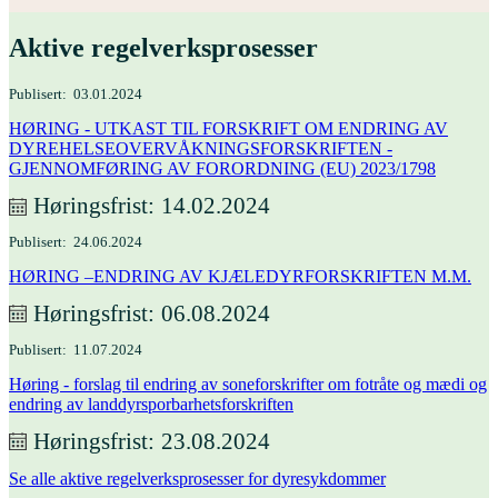
Aktive regelverks­prosesser
Publisert
03.01.2024
HØRING - UTKAST TIL FORSKRIFT OM ENDRING AV
DYREHELSEOVERVÅKNINGSFORSKRIFTEN -
GJENNOMFØRING AV FORORDNING (EU) 2023/1798
Høringsfrist
14.02.2024
Publisert
24.06.2024
HØRING –ENDRING AV KJÆLEDYRFORSKRIFTEN M.M.
Høringsfrist
06.08.2024
Publisert
11.07.2024
Høring - forslag til endring av soneforskrifter om fotråte og mædi og
endring av landdyrsporbarhetsforskriften
Høringsfrist
23.08.2024
Se alle aktive regelverksprosesser for dyresykdommer