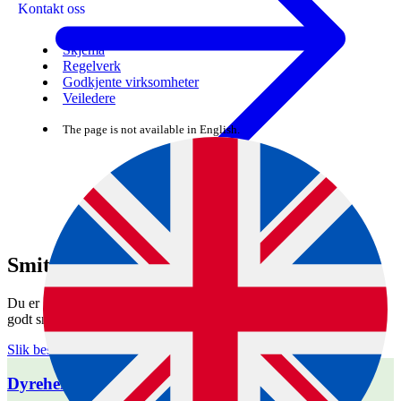
Kontakt oss
Skjema
Regelverk
Godkjente virksomheter
Veiledere
The page is not available in English.
Smittevett
Du er smittevernsjef i eget dyrehold. Her finner du veiledning om
godt smittevett for dyreholdet ditt.
Slik beskytter du dyreholdet ditt mot sykdom
Dyrehelsepersonell