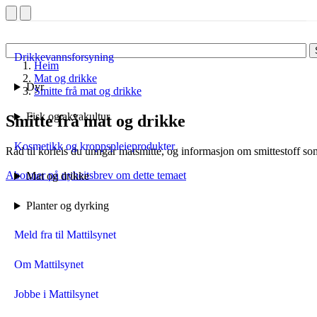
Drikkevannsforsyning
Heim
Mat og drikke
Dyr
Smitte frå mat og drikke
Fisk og akvakultur
Smitte frå mat og drikke
Kosmetikk og kroppspleieprodukter
Råd til korleis du unngår matsmitte, og informasjon om smittestoff s
Abonner på nyheitsbrev om dette temaet
Mat og drikke
Planter og dyrking
Meld fra til Mattilsynet
Om Mattilsynet
Jobbe i Mattilsynet