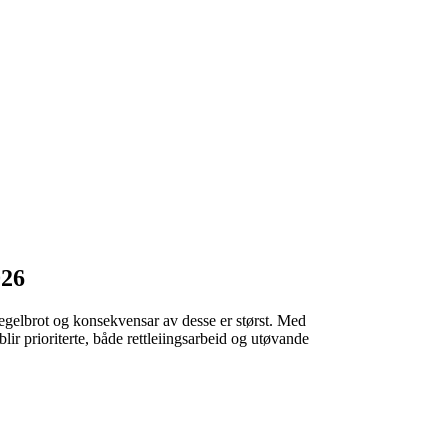
026
r regelbrot og konsekvensar av desse er størst. Med
ir prioriterte, både rettleiingsarbeid og utøvande