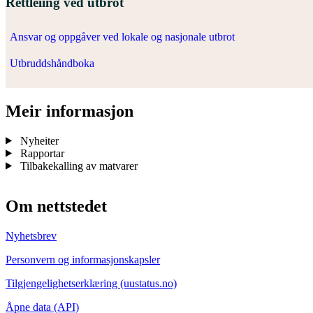
Rettleiing ved utbrot
Ansvar og oppgåver ved lokale og nasjonale utbrot
Utbruddshåndboka
Meir informasjon
Nyheiter
Rapportar
Tilbakekalling av matvarer
Om nettstedet
Nyhetsbrev
Personvern og informasjonskapsler
Tilgjengelighetserklæring (uustatus.no)
Åpne data (API)