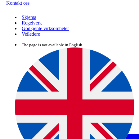
Kontakt oss
Skjema
Regelverk
Godkjente virksomheter
Veiledere
The page is not available in English.