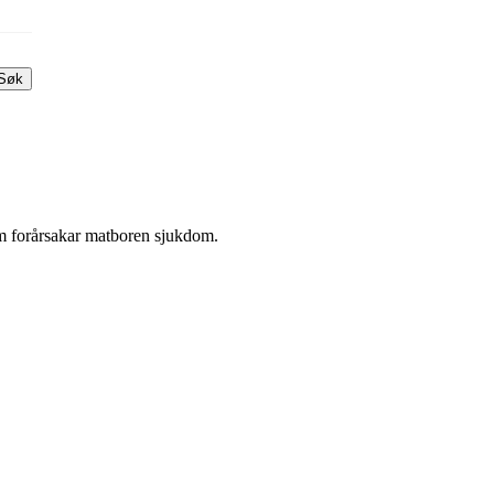
Søk
om forårsakar matboren sjukdom.