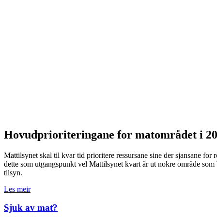
Hovudprioriteringane for matområdet i 2
Mattilsynet skal til kvar tid prioritere ressursane sine der sjansane fo
dette som utgangspunkt vel Mattilsynet kvart år ut nokre område som bl
tilsyn.
Les meir
Sjuk av mat?