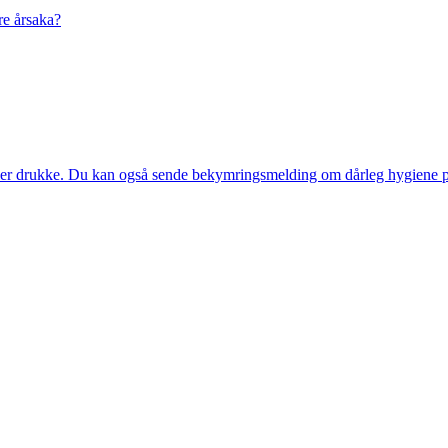
re årsaka?
eller drukke. Du kan også sende bekymringsmelding om dårleg hygiene p