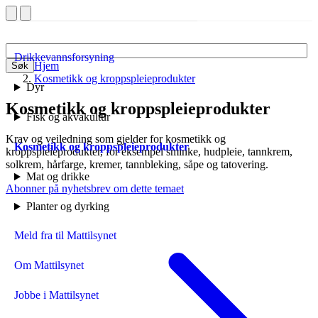
Drikkevannsforsyning
Hjem
Søk
Kosmetikk og kroppspleieprodukter
Dyr
Kosmetikk og kropps­pleie­produkter
Fisk og akvakultur
Krav og veiledning som gjelder for kosmetikk og
Kosmetikk og kroppspleieprodukter
kroppspleieprodukter, for eksempel sminke, hudpleie, tannkrem,
solkrem, hårfarge, kremer, tannbleking, såpe og tatovering.
Mat og drikke
Abonner på nyhetsbrev om dette temaet
Planter og dyrking
Meld fra til Mattilsynet
Om Mattilsynet
Jobbe i Mattilsynet