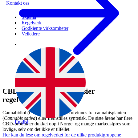
Kontakt oss
Skjema
Regelverk
Godkjente virksomheter
Veiledere
CBD – hva er det, og hva sier
regelverket?
Cannabidiol (CBD) er et stoff som utvinnes fra cannabisplanten
(
Cannabis sativa
) eller fremstilles syntetisk. De siste årene har flere
English
CBD-produkter dukket opp i Norge, og mange markedsføres som
lovlige, selv om det ikke er tilfellet.
Her kan du lese om regelverket for de ulike produktgruppene