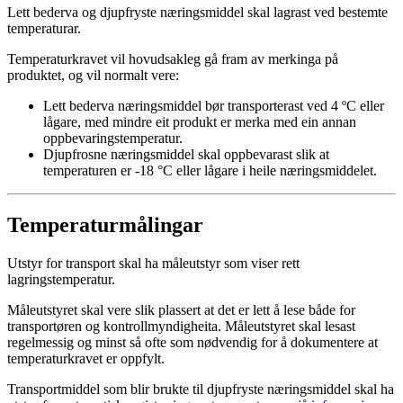
Lett bederva og djupfryste næringsmiddel skal lagrast ved bestemte
temperaturar.
Temperaturkravet vil hovudsakleg gå fram av merkinga på
produktet, og vil normalt vere:
Lett bederva næringsmiddel bør transporterast ved 4 ºC eller
lågare, med mindre eit produkt er merka med ein annan
oppbevaringstemperatur.
Djupfrosne næringsmiddel skal oppbevarast slik at
temperaturen er -18 °C eller lågare i heile næringsmiddelet.
Temperaturmålingar
Utstyr for transport skal ha måleutstyr som viser rett
lagringstemperatur.
Måleutstyret skal vere slik plassert at det er lett å lese både for
transportøren og kontrollmyndigheita. Måleutstyret skal lesast
regelmessig og minst så ofte som nødvendig for å dokumentere at
temperaturkravet er oppfylt.
Transportmiddel som blir brukte til djupfryste næringsmiddel skal ha