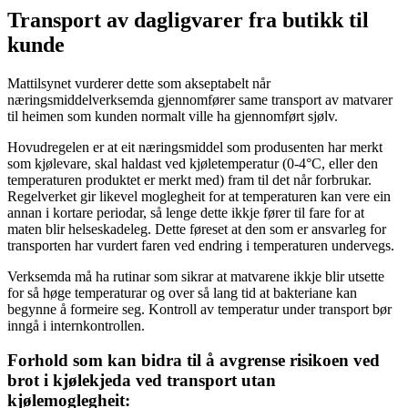
Transport av dagligvarer fra butikk til
kunde
Mattilsynet vurderer dette som akseptabelt når
næringsmiddelverksemda gjennomfører same transport av matvarer
til heimen som kunden normalt ville ha gjennomført sjølv.
Hovudregelen er at eit næringsmiddel som produsenten har merkt
som kjølevare, skal haldast ved kjøletemperatur (0-4°C, eller den
temperaturen produktet er merkt med) fram til det når forbrukar.
Regelverket gir likevel moglegheit for at temperaturen kan vere ein
annan i kortare periodar, så lenge dette ikkje fører til fare for at
maten blir helseskadeleg. Dette føreset at den som er ansvarleg for
transporten har vurdert faren ved endring i temperaturen undervegs.
Verksemda må ha rutinar som sikrar at matvarene ikkje blir utsette
for så høge temperaturar og over så lang tid at bakteriane kan
begynne å formeire seg. Kontroll av temperatur under transport bør
inngå i internkontrollen.
Forhold som kan bidra til å avgrense risikoen ved
brot i kjølekjeda ved transport utan
kjølemoglegheit: