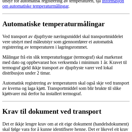
utstyr for automatisk registrering av temperaturen, sjå
informasjon
om automatiske temperaturmålingar
.
Automatiske temperaturmålingar
Ved transport av djupfryste næringsmiddel skal transportmiddelet
vere utstyrt med måleutstyr som gjennomfører ei automatisk
registrering av temperaturen i lagringsrommet.
Målingar frå ein slik temperaturloggar (termograf) skal markerast
med dato og oppbevarast hos verksemda i minimum 1 år. Kravet til
termograf gjeld ikkje transport av djupfryste varer ved lokal
distribusjon under 2 timar.
Automatisk registrering av temperaturen skal også skje ved transport
av kverna og laga kjøtt. Transportmiddel som blir brukte til slike
kjøttvarer må derfor ha installert termograf.
Krav til dokument ved transport
Det er ikkje lengre krav om at eit eige dokument (handelsdokument)
skal følge vara for å kunne identifisere henne. Det er likevel eit krav