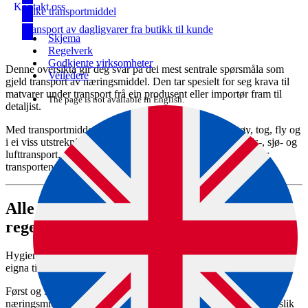
Kontakt oss
Ulike transportmiddel
Transport av dagligvarer fra butikk til kunde
Skjema
Regelverk
Godkjente virksomheter
Denne oversikta gir deg svar på dei mest sentrale spørsmåla som
Veiledere
gjeld transport av næringsmiddel. Den tar spesielt for seg krava til
matvarer under transport frå ein produsent eller importør fram til
The page is not available in English.
detaljist.
Med transportmiddel siktar ein her til lasterom i køyretøy, tog, fly og
i ei viss utstrekning båtar og dessutan konteinarar for lands-, sjø- og
lufttransport, det vil seie der matvarene blir oppbevarte under
transporten.
Alle transportmiddel må følge
regelverket
Hygieneforskriftene tar utgangspunkt i at transportmidla skal vere
eigna til transport av næringsmiddel.
Først og fremst skal dei ha ein hygienisk standard som vernar
næringsmidla mot forureining. Dei skal vere bygde og utforma slik