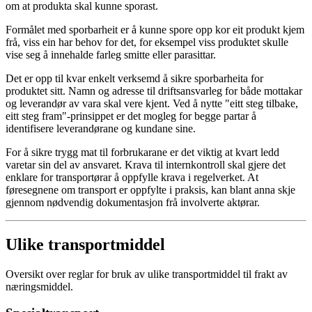
om at produkta skal kunne sporast.
Formålet med sporbarheit er å kunne spore opp kor eit produkt kjem
frå, viss ein har behov for det, for eksempel viss produktet skulle
vise seg å innehalde farleg smitte eller parasittar.
Det er opp til kvar enkelt verksemd å sikre sporbarheita for
produktet sitt. Namn og adresse til driftsansvarleg for både mottakar
og leverandør av vara skal vere kjent. Ved å nytte "eitt steg tilbake,
eitt steg fram"-prinsippet er det mogleg for begge partar å
identifisere leverandørane og kundane sine.
For å sikre trygg mat til forbrukarane er det viktig at kvart ledd
varetar sin del av ansvaret. Krava til internkontroll skal gjere det
enklare for transportørar å oppfylle krava i regelverket. At
føresegnene om transport er oppfylte i praksis, kan blant anna skje
gjennom nødvendig dokumentasjon frå involverte aktørar.
Ulike transportmiddel
Oversikt over reglar for bruk av ulike transportmiddel til frakt av
næringsmiddel.