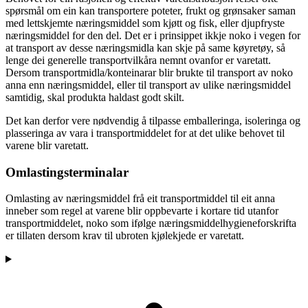
spørsmål om ein kan transportere poteter, frukt og grønsaker saman
med lettskjemte næringsmiddel som kjøtt og fisk, eller djupfryste
næringsmiddel for den del. Det er i prinsippet ikkje noko i vegen for
at transport av desse næringsmidla kan skje på same køyretøy, så
lenge dei generelle transportvilkåra nemnt ovanfor er varetatt.
Dersom transportmidla/konteinarar blir brukte til transport av noko
anna enn næringsmiddel, eller til transport av ulike næringsmiddel
samtidig, skal produkta haldast godt skilt.
Det kan derfor vere nødvendig å tilpasse emballeringa, isoleringa og
plasseringa av vara i transportmiddelet for at det ulike behovet til
varene blir varetatt.
Omlastingsterminalar
Omlasting av næringsmiddel frå eit transportmiddel til eit anna
inneber som regel at varene blir oppbevarte i kortare tid utanfor
transportmiddelet, noko som ifølge næringsmiddelhygieneforskrifta
er tillaten dersom krav til ubroten kjølekjede er varetatt.