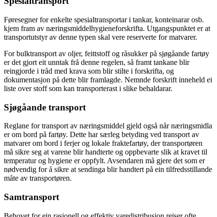
Spesialtransport
Føresegner for enkelte spesialtransportar i tankar, konteinarar osb.
kjem fram av næringsmiddelhygieneforskrifta. Utgangspunktet er at
transportutstyr av denne typen skal vere reserverte for matvarer.
For bulktransport av oljer, feittstoff og råsukker på sjøgåande fartøy
er det gjort eit unntak frå denne regelen, så framt tankane blir
reingjorde i tråd med krava som blir stilte i forskrifta, og
dokumentasjon på dette blir framlagde. Nemnde forskrift inneheld ei
liste over stoff som kan transporterast i slike behaldarar.
Sjøgåande transport
Reglane for transport av næringsmiddel gjeld også når næringsmidla
er om bord på fartøy. Dette har særleg betyding ved transport av
matvarer om bord i ferjer og lokale fraktefartøy, der transportøren
må sikre seg at varene blir handterte og oppbevarte slik at kravet til
temperatur og hygiene er oppfylt. Avsendaren må gjere det som er
nødvendig for å sikre at sendinga blir handtert på ein tilfredsstillande
måte av transportøren.
Samtransport
Behovet for ein rasjonell og effektiv varedistribusjon reiser ofte