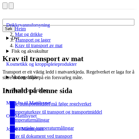
Drikkevannsforsyning
Heim
Søk
Mat og drikke
Dyr
Transport og lager
Krav til transport av mat
Fisk og akvakultur
Krav til transport av mat
Kosmetikk og kroppspleieprodukter
Transport er eit viktig ledd i matvarekjeda. Regelverket er laga for å
Mat og drikke
sikre at dette skjer på ein forsvarleg måte.
Innhald på denne sida
Planter og dyrking
Meld fra til Mattilsynet
Alle transportmiddel må følge regelverket
Temperaturkrav til transport og transportmiddel
Om Mattilsynet
Temperaturmålingar
Automatiske temperaturmålingar
Jobbe i Mattilsynet
Krav til dokument ved transport