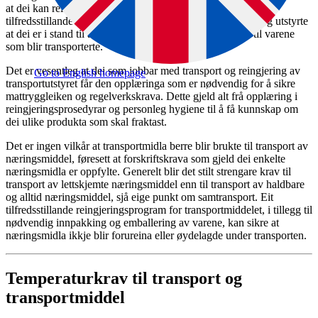
at dei kan reingjerast og om nødvendig blir desinfisert på ein
tilfredsstillande måte. Vidare må dei vere slik konstruerte og utstyrte
at dei er i stand til å oppfylle eventuelle temperaturkrav til varene
som blir transporterte.
Det er vesentleg at dei som jobbar med transport og reingjering av
Go to English homepage
transportutstyret får den opplæringa som er nødvendig for å sikre
mattryggleiken og regelverkskrava. Dette gjeld alt frå opplæring i
reingjeringsprosedyrar og personleg hygiene til å få kunnskap om
dei ulike produkta som skal fraktast.
Det er ingen vilkår at transportmidla berre blir brukte til transport av
næringsmiddel, føresett at forskriftskrava som gjeld dei enkelte
næringsmidla er oppfylte. Generelt blir det stilt strengare krav til
transport av lettskjemte næringsmiddel enn til transport av haldbare
og alltid næringsmiddel, sjå eige punkt om samtransport. Eit
tilfredsstillande reingjeringsprogram for transportmiddelet, i tillegg til
nødvendig innpakking og emballering av varene, kan sikre at
næringsmidla ikkje blir forureina eller øydelagde under transporten.
Temperaturkrav til transport og
transportmiddel