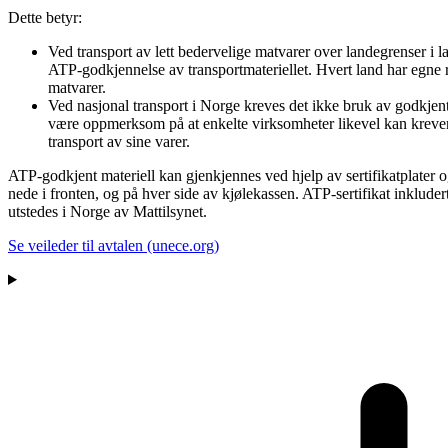
Dette betyr:
Ved transport av lett bedervelige matvarer over landegrenser i la
ATP-godkjennelse av transportmateriellet. Hvert land har egne re
matvarer.
Ved nasjonal transport i Norge kreves det ikke bruk av godkjent
være oppmerksom på at enkelte virksomheter likevel kan krever
transport av sine varer.
ATP-godkjent materiell kan gjenkjennes ved hjelp av sertifikatplater 
nede i fronten, og på hver side av kjølekassen. ATP-sertifikat inkludert
utstedes i Norge av Mattilsynet.
Se veileder til avtalen (unece.org)