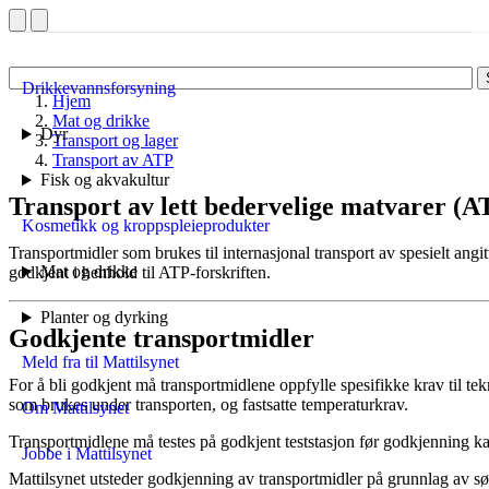
Drikkevannsforsyning
Hjem
Mat og drikke
Dyr
Transport og lager
Transport av ATP
Fisk og akvakultur
Transport av lett bedervelige matvarer (A
Kosmetikk og kroppspleieprodukter
Transportmidler som brukes til internasjonal transport av spesielt angi
Mat og drikke
godkjent i henhold til ATP-forskriften.
Planter og dyrking
Godkjente transportmidler
Meld fra til Mattilsynet
For å bli godkjent må transportmidlene oppfylle spesifikke krav til te
som brukes under transporten, og fastsatte temperaturkrav.
Om Mattilsynet
Transportmidlene må testes på godkjent teststasjon før godkjenning ka
Jobbe i Mattilsynet
Mattilsynet utsteder godkjenning av transportmidler på grunnlag av s