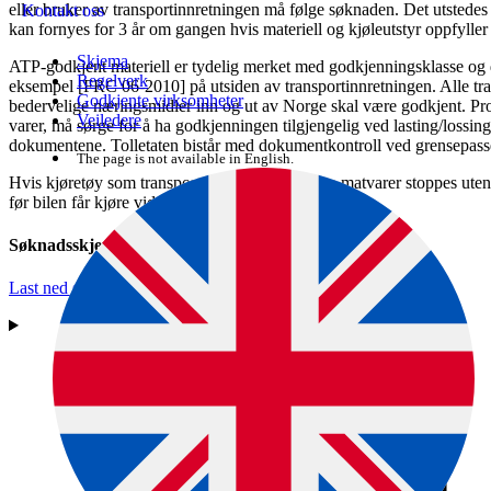
eller bruker av transportinnretningen må følge søknaden. Det utstedes da 
Kontakt oss
kan fornyes for 3 år om gangen hvis materiell og kjøleutstyr oppfyller
Skjema
ATP-godkjent materiell er tydelig merket med godkjenningsklasse og d
Regelverk
eksempel [FRC 06-2010] på utsiden av transportinnretningen. Alle tran
Godkjente virksomheter
bedervelige næringsmidler inn og ut av Norge skal være godkjent. Pro
Veiledere
varer, må sørge for å ha godkjenningen tilgjengelig ved lasting/lossing
dokumentene. Tolletaten bistår med dokumentkontroll ved grensepass
The page is not available in English.
Hvis kjøretøy som transporterer lett bedervelige matvarer stoppes uten
før bilen får kjøre videre.
Søknadsskjema for ATP-godkjenning
Last ned skjema (PDF)