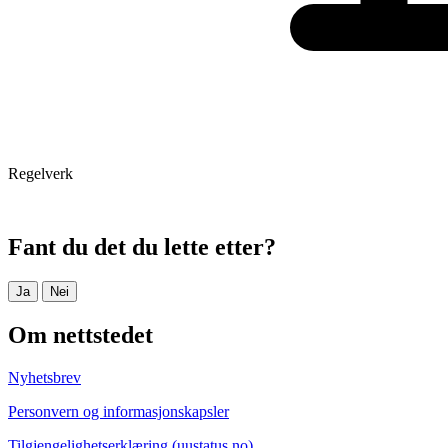
Regelverk
Fant du det du lette etter?
Ja
Nei
Om nettstedet
Nyhetsbrev
Personvern og informasjonskapsler
Tilgjengelighetserklæring (uustatus.no)