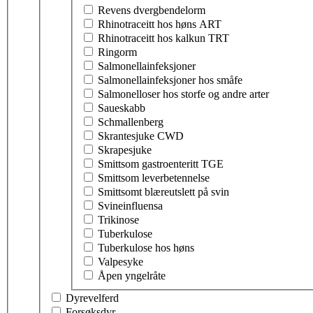
Revens dvergbendelorm
Rhinotraceitt hos høns ART
Rhinotraceitt hos kalkun TRT
Ringorm
Salmonellainfeksjoner
Salmonellainfeksjoner hos småfe
Salmonelloser hos storfe og andre arter
Saueskabb
Schmallenberg
Skrantesjuke CWD
Skrapesjuke
Smittsom gastroenteritt TGE
Smittsom leverbetennelse
Smittsomt blæreutslett på svin
Svineinfluensa
Trikinose
Tuberkulose
Tuberkulose hos høns
Valpesyke
Åpen yngelråte
Dyrevelferd
Forsøksdyr