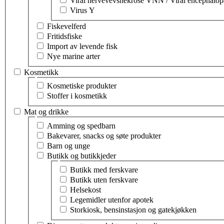
Viral nervevevsnekrose VNN / Viral encephalop
Virus Y
Fiskevelferd
Fritidsfiske
Import av levende fisk
Nye marine arter
Kosmetikk
Velg tema innen kosmetikk
Kosmetiske produkter
Stoffer i kosmetikk
Mat og drikke
Velg tema innen mat og drikke
Amming og spedbarn
Bakevarer, snacks og søte produkter
Barn og unge
Butikk og butikkjeder
Velg tema innen butikk og butikkjeder
Butikk med ferskvare
Butikk uten ferskvare
Helsekost
Legemidler utenfor apotek
Storkiosk, bensinstasjon og gatekjøkken