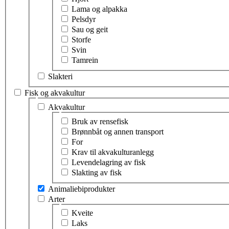
Lama og alpakka
Pelsdyr
Sau og geit
Storfe
Svin
Tamrein
Slakteri
Fisk og akvakultur
Velg tema innen fisk og akvakultur
Akvakultur
Velg tema innen akvakultur
Bruk av rensefisk
Brønnbåt og annen transport
For
Krav til akvakulturanlegg
Levendelagring av fisk
Slakting av fisk
Animaliebiprodukter
Arter
Velg tema innen arter
Kveite
Laks