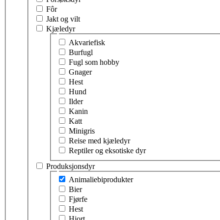
Fôr
Jakt og vilt
Kjæledyr
Velg tema innen kjæledyr
Akvariefisk
Burfugl
Fugl som hobby
Gnager
Hest
Hund
Ilder
Kanin
Katt
Minigris
Reise med kjæledyr
Reptiler og eksotiske dyr
Produksjonsdyr
Velg tema innen produksjonsdyr
Animaliebiprodukter
Bier
Fjørfe
Hest
Hjort