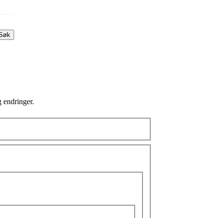
Søk
g endringer.