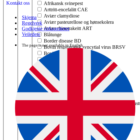
Kontakt oss
Afrikansk svinepest
Arttritt-encefalitt CAE
Aviær clamydiose
Skjema
Aviær pasteurellose og hønsekolera
Regelverk
Aviær rhinotrakeitt ART
Godkjente virksomheter
Veiledere
Blåtunge
Border disease BD
The page is not available in English.
Bovin respiratorisk syncytial virus BRSV
Bovin virusdiare BVD
Brucellose
Enzootisk bovin leukose EBL
Fotråte
Fugleinfluensa
Harepest tularemi
Herpesvirus EHV-1 hos hest
Infeksiøs anemi Equine infeksiøs anemi/EIA
Infeksiøs bovin rhinotrakeitt IBR / infeksiøs pus
Infeksiøs bronkitt IB
Infeksiøs laryngotrakeitt ILT
Kaningulsott RHD
Katteinfluensa
Kennelhoste