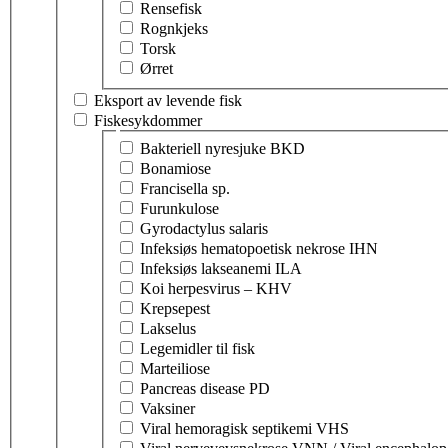
Rensefisk
Rognkjeks
Torsk
Ørret
Eksport av levende fisk
Fiskesykdommer
Velg tema innen fiskesykdommer
Bakteriell nyresjuke BKD
Bonamiose
Francisella sp.
Furunkulose
Gyrodactylus salaris
Infeksiøs hematopoetisk nekrose IHN
Infeksiøs lakseanemi ILA
Koi herpesvirus – KHV
Krepsepest
Lakselus
Legemidler til fisk
Marteiliose
Pancreas disease PD
Vaksiner
Viral hemoragisk septikemi VHS