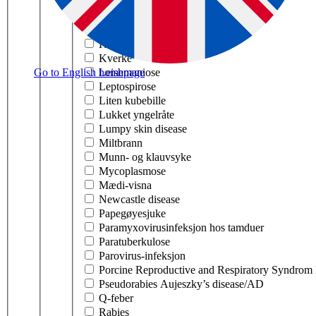
Klassisk svinepest
Koronavirus hos hest
Koronavirus hos svin PRCV
Kugalskap BSE
Kverke
Go to English homepage
Leishmaniose
Leptospirose
Liten kubebille
Lukket yngelråte
Lumpy skin disease
Miltbrann
Munn- og klauvsyke
Mycoplasmose
Mædi-visna
Newcastle disease
Papegøyesjuke
Paramyxovirusinfeksjon hos tamduer
Paratuberkulose
Parovirus-infeksjon
Porcine Reproductive and Respiratory Syndro
Pseudorabies Aujeszky’s disease/AD
Q-feber
Rabies