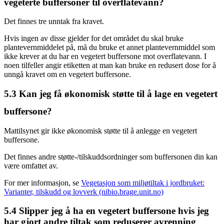
vegeterte buffersoner til overflatevann?
Det finnes tre unntak fra kravet.
Hvis ingen av disse gjelder for det området du skal bruke
plantevernmiddelet på, må du bruke et annet plantevernmiddel som
ikke krever at du har en vegetert buffersone mot overflatevann. I
noen tilfeller angir etiketten at man kan bruke en redusert dose for å
unngå kravet om en vegetert buffersone.
5.3
Kan jeg få økonomisk støtte til å lage en vegetert
buffersone?
Mattilsynet gir ikke økonomisk støtte til å anlegge en vegetert
buffersone.
Det finnes andre støtte-/tilskuddsordninger som buffersonen din kan
være omfattet av.
For mer informasjon, se
Vegetasjon som miljøtiltak i jordbruket:
Varianter, tilskudd og lovverk (nibio.brage.unit.no)
5.4
Slipper jeg å ha en vegetert buffersone hvis jeg
har gjort andre tiltak som reduserer avrenning