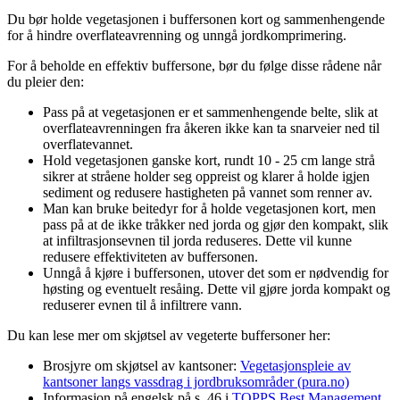
Du bør holde vegetasjonen i buffersonen kort og sammenhengende
for å hindre overflateavrenning og unngå jordkomprimering.
For å beholde en effektiv buffersone, bør du følge disse rådene når
du pleier den:
Pass på at vegetasjonen er et sammenhengende belte, slik at
overflateavrenningen fra åkeren ikke kan ta snarveier ned til
overflatevannet.
Hold vegetasjonen ganske kort, rundt 10 - 25 cm lange strå
sikrer at stråene holder seg oppreist og klarer å holde igjen
sediment og redusere hastigheten på vannet som renner av.
Man kan bruke beitedyr for å holde vegetasjonen kort, men
pass på at de ikke tråkker ned jorda og gjør den kompakt, slik
at infiltrasjonsevnen til jorda reduseres. Dette vil kunne
redusere effektiviteten av buffersonen.
Unngå å kjøre i buffersonen, utover det som er nødvendig for
høsting og eventuelt resåing. Dette vil gjøre jorda kompakt og
reduserer evnen til å infiltrere vann.
Du kan lese mer om skjøtsel av vegeterte buffersoner her:
Brosjyre om skjøtsel av kantsoner:
Vegetasjonspleie av
kantsoner langs vassdrag i jordbruksområder (pura.no)
Informasjon på engelsk på s. 46 i
TOPPS Best Management