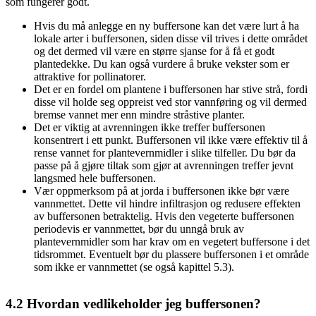
som fungerer godt.
Hvis du må anlegge en ny buffersone kan det være lurt å ha
lokale arter i buffersonen, siden disse vil trives i dette området
og det dermed vil være en større sjanse for å få et godt
plantedekke. Du kan også vurdere å bruke vekster som er
attraktive for pollinatorer.
Det er en fordel om plantene i buffersonen har stive strå, fordi
disse vil holde seg oppreist ved stor vannføring og vil dermed
bremse vannet mer enn mindre stråstive planter.
Det er viktig at avrenningen ikke treffer buffersonen
konsentrert i ett punkt. Buffersonen vil ikke være effektiv til å
rense vannet for plantevernmidler i slike tilfeller. Du bør da
passe på å gjøre tiltak som gjør at avrenningen treffer jevnt
langsmed hele buffersonen.
Vær oppmerksom på at jorda i buffersonen ikke bør være
vannmettet. Dette vil hindre infiltrasjon og redusere effekten
av buffersonen betraktelig. Hvis den vegeterte buffersonen
periodevis er vannmettet, bør du unngå bruk av
plantevernmidler som har krav om en vegetert buffersone i det
tidsrommet. Eventuelt bør du plassere buffersonen i et område
som ikke er vannmettet (se også kapittel 5.3).
4.2
Hvordan vedlikeholder jeg buffersonen?