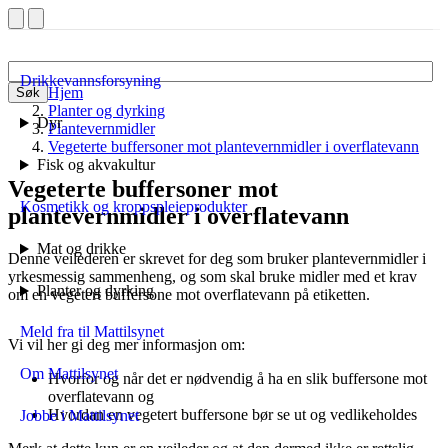
Drikkevannsforsyning
Hjem
Søk
Planter og dyrking
Dyr
Plantevernmidler
Vegeterte buffersoner mot plantevernmidler i overflatevann
Fisk og akvakultur
Vegeterte buffersoner mot
Kosmetikk og kroppspleieprodukter
plantevernmidler i overflatevann
Mat og drikke
Denne veilederen er skrevet for deg som bruker plantevernmidler i
yrkesmessig sammenheng, og som skal bruke midler med et krav
Planter og dyrking
om en vegetert buffersone mot overflatevann på etiketten.
Meld fra til Mattilsynet
Vi vil her gi deg mer informasjon om:
Om Mattilsynet
Hvorfor og når det er nødvendig å ha en slik buffersone mot
overflatevann og
Hvordan en vegetert buffersone bør se ut og vedlikeholdes
Jobbe i Mattilsynet