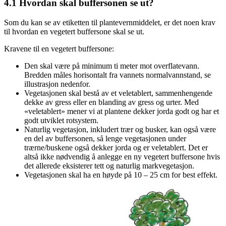
4.1
Hvordan skal buffersonen se ut?
Som du kan se av etiketten til plantevernmiddelet, er det noen krav
til hvordan en vegetert buffersone skal se ut.
Kravene til en vegetert buffersone:
Den skal være på minimum ti meter mot overflatevann.
Bredden måles horisontalt fra vannets normalvannstand, se
illustrasjon nedenfor.
Vegetasjonen skal bestå av et veletablert, sammenhengende
dekke av gress eller en blanding av gress og urter. Med
«veletablert» mener vi at plantene dekker jorda godt og har et
godt utviklet rotsystem.
Naturlig vegetasjon, inkludert trær og busker, kan også være
en del av buffersonen, så lenge vegetasjonen under
trærne/buskene også dekker jorda og er veletablert. Det er
altså ikke nødvendig å anlegge en ny vegetert buffersone hvis
det allerede eksisterer tett og naturlig markvegetasjon.
Vegetasjonen skal ha en høyde på 10 – 25 cm for best effekt.