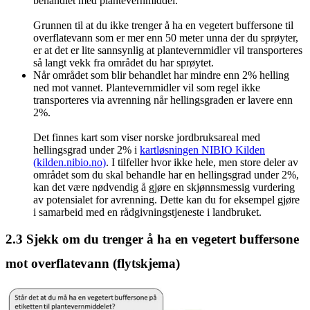
behandlet med plantevernmiddel.
Grunnen til at du ikke trenger å ha en vegetert buffersone til
overflatevann som er mer enn 50 meter unna der du sprøyter,
er at det er lite sannsynlig at plantevernmidler vil transporteres
så langt vekk fra området du har sprøytet.
Når området som blir behandlet har mindre enn 2% helling
ned mot vannet. Plantevernmidler vil som regel ikke
transporteres via avrenning når hellingsgraden er lavere enn
2%.
Det finnes kart som viser norske jordbruksareal med
hellingsgrad under 2% i
kartløsningen NIBIO Kilden
(kilden.nibio.no)
. I tilfeller hvor ikke hele, men store deler av
området som du skal behandle har en hellingsgrad under 2%,
kan det være nødvendig å gjøre en skjønnsmessig vurdering
av potensialet for avrenning. Dette kan du for eksempel gjøre
i samarbeid med en rådgivningstjeneste i landbruket.
2.3
Sjekk om du trenger å ha en vegetert buffersone
mot overflatevann (flytskjema)