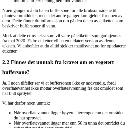
mindre enn 2% helling ned mot vannet.»
Noen ganger må du ha en buffersone for alle bruksområdene til
plantevernmiddelet, mens det andre ganger kun gjelder for noen av
dem. Dette finner du informasjon om på den delen av etiketten som
beskriver buffersoner til vann.
Merk at dette er ny tekst som vil være på etiketter som godkjennes
fra mai 2020. Eldre etiketter vil ha en utdatert versjon av denne
teksten. Vi anbefaler at du alltid sjekker mattilsynet.no for oppdaterte
etiketter.
2.2
Finnes det unntak fra kravet om en vegetert
buffersone?
Ja. I noen tilfeller ser vi at buffersonen ikke er nødvendig, fordi
overflatevannet ikke mottar overflateavrenning fra det området som
har blitt sprøytet
Vi har derfor noen unntak:
Når overflatevannet ligger høyere i terrenget enn det området
du har sprøytet.
Når overflatevannet ligger mer enn 50 m unna det området du