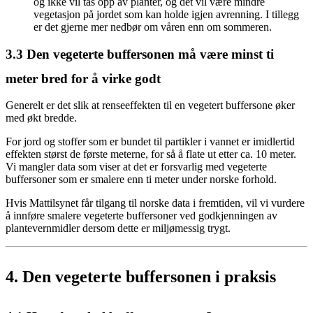
og ikke vil tas opp av planter, og det vil være mindre
vegetasjon på jordet som kan holde igjen avrenning. I tillegg
er det gjerne mer nedbør om våren enn om sommeren.
3.3
Den vegeterte buffersonen må være minst ti
meter bred for å virke godt
Generelt er det slik at renseeffekten til en vegetert buffersone øker
med økt bredde.
For jord og stoffer som er bundet til partikler i vannet er imidlertid
effekten størst de første meterne, for så å flate ut etter ca. 10 meter.
Vi mangler data som viser at det er forsvarlig med vegeterte
buffersoner som er smalere enn ti meter under norske forhold.
Hvis Mattilsynet får tilgang til norske data i fremtiden, vil vi vurdere
å innføre smalere vegeterte buffersoner ved godkjenningen av
plantevernmidler dersom dette er miljømessig trygt.
4.
Den vegeterte buffersonen i praksis