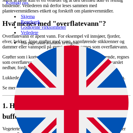
Merk at dette kun er en veileder og at den dermed ikke er rettslig
Kontakt oss
bindende. Veilederen må derfor leses sammen med
plantevernmidlenes etikett og forskrift om plantevernmidler.
Skjema
Regelverk
Hva menes med "overflatevann"?
Godkjente virksomheter
Veiledere
Overflatevann er åpent vann. For eksempel vil innsjøer, fjorder,
elver, bekker, åpne grøfter med vann, vannførende stikkrenner og
The page is not available in English.
dammer eller vannspeil på grøntområder regnes som overflatevann.
Grøfter som i korte perioder i vekstsesongen er vannførende, regnes
som overflatevann når det er fritt vann der, eller når det er varslet
nedbør, fordi dette vil føre til risiko for vannforurensning.
Lukkede grøfter, sølepytter osv. regner vi ikke som overflatevann.
Se mer informasjon i
veilederen til plantevernmiddelforskriften
.
1.
Hvorfor trenger vi vegeterte
buffersoner?
Vegeterte buffersoner er vegetasjonsbelter som ligger mellom åker