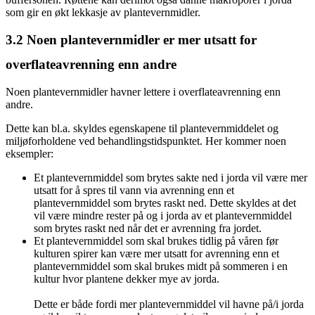
som gir en økt lekkasje av plantevernmidler.
3.2
Noen plantevernmidler er mer utsatt for
overflateavrenning enn andre
Noen plantevernmidler havner lettere i overflateavrenning enn
andre.
Dette kan bl.a. skyldes egenskapene til plantevernmiddelet og
miljøforholdene ved behandlingstidspunktet. Her kommer noen
eksempler:
Et plantevernmiddel som brytes sakte ned i jorda vil være mer
utsatt for å spres til vann via avrenning enn et
plantevernmiddel som brytes raskt ned. Dette skyldes at det
vil være mindre rester på og i jorda av et plantevernmiddel
som brytes raskt ned når det er avrenning fra jordet.
Et plantevernmiddel som skal brukes tidlig på våren før
kulturen spirer kan være mer utsatt for avrenning enn et
plantevernmiddel som skal brukes midt på sommeren i en
kultur hvor plantene dekker mye av jorda.
Dette er både fordi mer plantevernmiddel vil havne på/i jorda