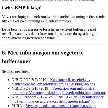
(f.eks. RMP-tiltak)?
Vi vet foreløpig ikke nok om hvordan andre avrenningsreduserende
tiltak virker på avrenning av plantevernmidler.
Dette betyr at du må sørge for å ha en vegetert buffersone mot
overflatevann hvis det er krav om det, selv om du også har gjort
andre avrenningsreduserende tiltak.
6.
Mer informasjon om vegeterte
buffersoner
Se disse nettsidene:
NIBIO POP 5(7) 2019 –
Kantsoner: Renseeffekt av
plantedekke mellom jordbruksjord og vassdrag (nb.no)
NIBIO POP 5(10) 2019 –
Vegetasjon som miljøtiltak i
jordbruket: Varianter, tilskudd og lovverk (nibio.brage.unit.no)
NIBIO Rapport 2017 – Vol. 3 Nr. 14 -
Effekt av buffersoner
– på vannmiljø og andre økosystemtjenester (nb.no)
PURA –
Vegetasjonspleie av kantsoner langs vassdrag i