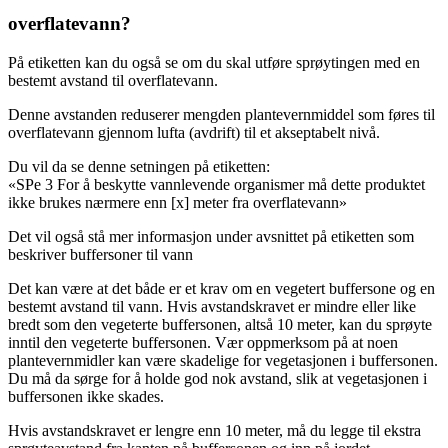
overflatevann?
På etiketten kan du også se om du skal utføre sprøytingen med en
bestemt avstand til overflatevann.
Denne avstanden reduserer mengden plantevernmiddel som føres til
overflatevann gjennom lufta (avdrift) til et akseptabelt nivå.
Du vil da se denne setningen på etiketten:
«SPe 3 For å beskytte vannlevende organismer må dette produktet
ikke brukes nærmere enn [x] meter fra overflatevann»
Det vil også stå mer informasjon under avsnittet på etiketten som
beskriver buffersoner til vann
Det kan være at det både er et krav om en vegetert buffersone og en
bestemt avstand til vann. Hvis avstandskravet er mindre eller like
bredt som den vegeterte buffersonen, altså 10 meter, kan du sprøyte
inntil den vegeterte buffersonen. Vær oppmerksom på at noen
plantevernmidler kan være skadelige for vegetasjonen i buffersonen.
Du må da sørge for å holde god nok avstand, slik at vegetasjonen i
buffersonen ikke skades.
Hvis avstandskravet er lengre enn 10 meter, må du legge til ekstra