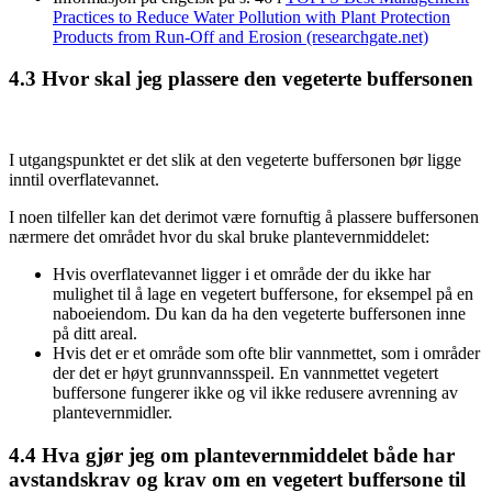
Practices to Reduce Water Pollution with Plant Protection
Products from Run-Off and Erosion (researchgate.net)
4.3
Hvor skal jeg plassere den vegeterte buffersonen
I utgangspunktet er det slik at den vegeterte buffersonen bør ligge
inntil overflatevannet.
I noen tilfeller kan det derimot være fornuftig å plassere buffersonen
nærmere det området hvor du skal bruke plantevernmiddelet:
Hvis overflatevannet ligger i et område der du ikke har
mulighet til å lage en vegetert buffersone, for eksempel på en
naboeiendom. Du kan da ha den vegeterte buffersonen inne
på ditt areal.
Hvis det er et område som ofte blir vannmettet, som i områder
der det er høyt grunnvannsspeil. En vannmettet vegetert
buffersone fungerer ikke og vil ikke redusere avrenning av
plantevernmidler.
4.4
Hva gjør jeg om plantevernmiddelet både har
avstandskrav og krav om en vegetert buffersone til