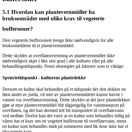
5.1
Hvordan kan plantevernmidler ha
bruksområder med ulike krav til vegeterte
buffersoner?
Den vegeterte buffersonen trengs ikke nødvendigvis for alle
bruksområdene til et plantevernmiddel.
Dette skyldes at overflateavrenning av plantevernmidler ikke
nødvendigvis skjer i like stor grad i alle kulturer eller på alle
behandlingstidspunkt. Noen eksempler på faktorer som er viktige:
Sprøytetidspunkt - kulturens plantedekke
Dersom en kultur skal behandles på et tidspunkt der den dekker en
liten andel av jorda, vil mer av plantevernmiddelet kunne havne i
vannet via overflateavrenning. Dette skyldes at det lave plantedekket
gjør at mye plantevernmiddel blir tilgjengelig for vanntransport på
overflaten, og det kan dermed lett bli transportert til overflatevann
ved nedbør. Derfor kan det være at en kultur som behandles tidlig på
våren har et krav om en vegetert buffersone til overflatevann, mens
en kultur som behandles midt på sommeren med lik dose ikke har et
tilsvarende krav.