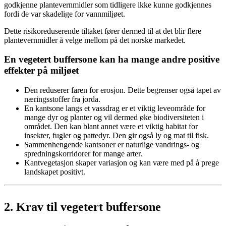
godkjenne plantevernmidler som tidligere ikke kunne godkjennes
fordi de var skadelige for vannmiljøet.
Dette risikoreduserende tiltaket fører dermed til at det blir flere
plantevernmidler å velge mellom på det norske markedet.
En vegetert buffersone kan ha mange andre positive
effekter på miljøet
Den reduserer faren for erosjon. Dette begrenser også tapet av
næringsstoffer fra jorda.
En kantsone langs et vassdrag er et viktig leveområde for
mange dyr og planter og vil dermed øke biodiversiteten i
området. Den kan blant annet være et viktig habitat for
insekter, fugler og pattedyr. Den gir også ly og mat til fisk.
Sammenhengende kantsoner er naturlige vandrings- og
spredningskorridorer for mange arter.
Kantvegetasjon skaper variasjon og kan være med på å prege
landskapet positivt.
2.
Krav til vegetert buffersone