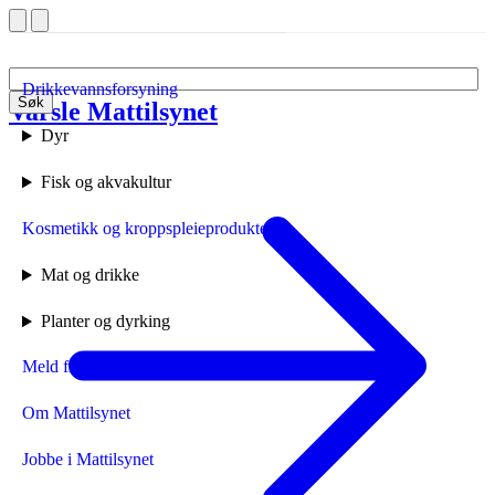
Drikkevannsforsyning
Søk
Varsle Mattilsynet
Forside
Dyr
Fisk og akvakultur
Kosmetikk og kroppspleieprodukter
Mat og drikke
Planter og dyrking
Meld fra til Mattilsynet
Om Mattilsynet
Jobbe i Mattilsynet