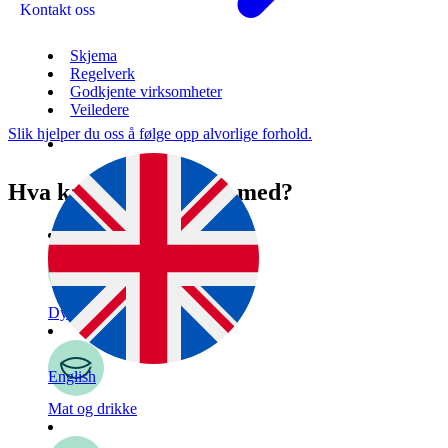
Kontakt oss
Skjema
Regelverk
Godkjente virksomheter
Veiledere
Slik hjelper du oss å følge opp alvorlige forhold.
Hva kan vi hjelpe deg med?
Dyr
English
Mat og drikke