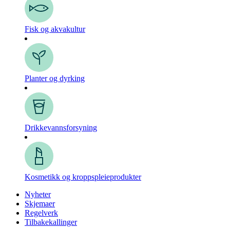
Fisk og akvakultur
Planter og dyrking
Drikkevanns­forsyning
Kosmetikk og kroppspleie­produkter
Nyheter
Skjemaer
Regelverk
Tilbakekallinger