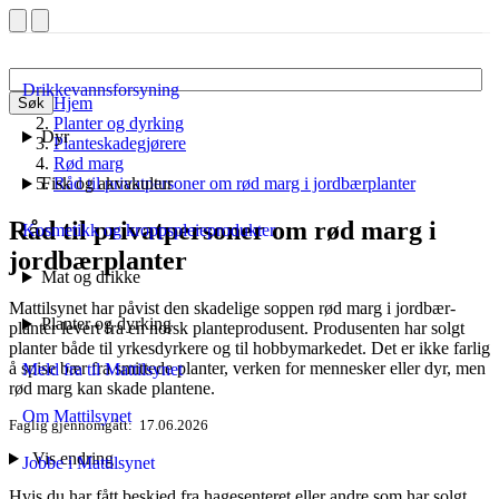
Drikkevannsforsyning
Hjem
Søk
Planter og dyrking
Dyr
Planteskadegjørere
Rød marg
Fisk og akvakultur
Råd til privatpersoner om rød marg i jordbærplanter
Råd til privatpersoner om rød marg i
Kosmetikk og kroppspleieprodukter
jordbærplanter
Mat og drikke
Mattilsynet har påvist den skadelige soppen rød marg i jordbær­
Planter og dyrking
planter levert fra en norsk plante­produsent. Produsenten har solgt
planter både til yrkes­dyrkere og til hobby­markedet. Det er ikke farlig
å spise bær fra smittede planter, verken for mennesker eller dyr, men
Meld fra til Mattilsynet
rød marg kan skade plantene.
Om Mattilsynet
Faglig gjennomgått
17.06.2026
Vis endring
Jobbe i Mattilsynet
Hvis du har fått beskjed fra hagesenteret eller andre som har solgt