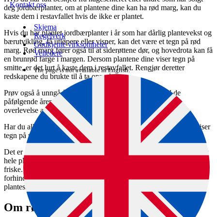
Kontakt oss
deg jordbærplanter, om at plantene dine kan ha rød marg, kan du
kaste dem i restavfallet hvis de ikke er plantet.
Skjema
Hvis du har plantet jordbærplanter i år som har dårlig plantevekst og
Regelverk
bærutvikling, få utløpere eller visner, kan det være et tegn på rød
Godkjente virksomheter
marg. Rød marg fører også til at siderøttene dør, og hovedrota kan få
Veiledere
en brunrød farge i margen. Dersom plantene dine viser tegn på
smitte, er det lurt å kaste dem i restavfallet. Rengjør deretter
The page is not available in English.
redskapene du brukte til å ta opp plantene.
Prøv også å unngå å plante samme arter på samme sted de
påfølgende årene. Dette kan bidra til å begrense eventuell
overlevelse av smitte i jorden.
Har du allerede plantet dem, kan du la dem stå dersom de ikke viser
tegn på rød marg.
Det er et generelt råd om å være forsiktig hvis du gir stiklinger eller
hele planter fra din hage til andre. Gi kun bort planter som framstår
friske. Dette gjelder uansett plantetype, og det skal være med på å
forhindre spredning av alle typer bakterier, virus og andre
planteskadegjørere
Om rød marg