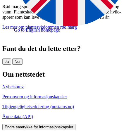
Rød marg spres med infiserte jordbær­planter, redskaper, jord og
vann. Plante­skadegjøreren danner svært motstands­dyktige hvile­
sporer som kan leve i jord uten vert­planter i mer enn 15 år.
Les mer om plantesykdommen rød marg
Go to English homepage
Fant du det du lette etter?
Ja
Nei
Om nettstedet
Nyhetsbrev
Personvern og informasjonskapsler
Tilgjengelighetserklæring (uustatus.no)
Åpne data (API)
Endre samtykke for informasjonskapsler