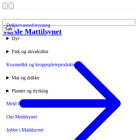
Drikkevannsforsyning
Søk
Varsle Mattilsynet
Forside
Dyr
Fisk og akvakultur
Kosmetikk og kroppspleieprodukter
Mat og drikke
Planter og dyrking
Meld fra til Mattilsynet
Om Mattilsynet
Jobbe i Mattilsynet