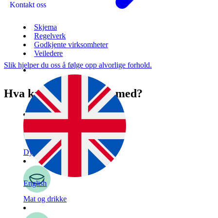
Kontakt oss
Skjema
Regelverk
Godkjente virksomheter
Veiledere
Slik hjelper du oss å følge opp alvorlige forhold.
Hva kan vi hjelpe deg med?
Dyr
English
Mat og drikke