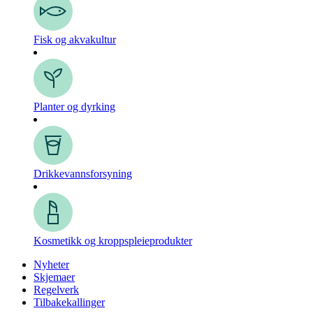
Fisk og akvakultur
Planter og dyrking
Drikkevanns­forsyning
Kosmetikk og kroppspleie­produkter
Nyheter
Skjemaer
Regelverk
Tilbakekallinger