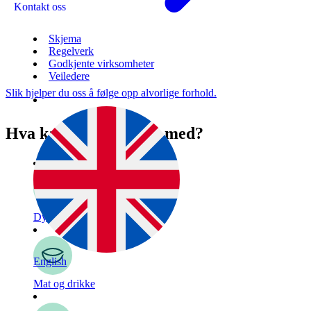
Kontakt oss
Skjema
Regelverk
Godkjente virksomheter
Veiledere
Slik hjelper du oss å følge opp alvorlige forhold.
Hva kan vi hjelpe deg med?
Dyr
English
Mat og drikke