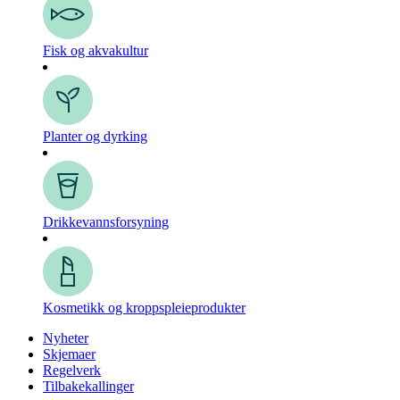
Fisk og akvakultur
Planter og dyrking
Drikkevanns­forsyning
Kosmetikk og kroppspleie­produkter
Nyheter
Skjemaer
Regelverk
Tilbakekallinger