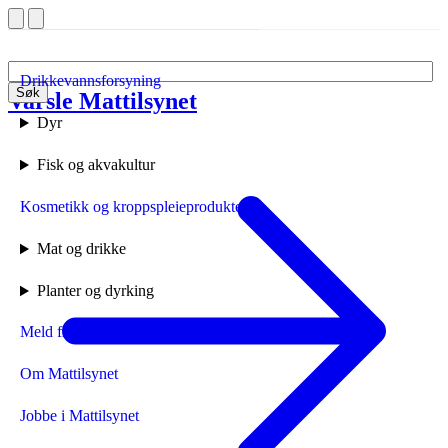
Drikkevannsforsyning
Søk
Varsle Mattilsynet
Forside
Dyr
Fisk og akvakultur
Kosmetikk og kroppspleieprodukter
Mat og drikke
Planter og dyrking
Meld fra til Mattilsynet
Om Mattilsynet
Jobbe i Mattilsynet