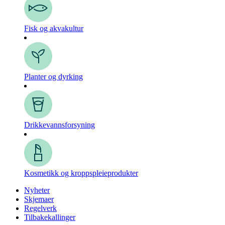
Fisk og akvakultur
Planter og dyrking
Drikkevanns­forsyning
Kosmetikk og kroppspleie­produkter
Nyheter
Skjemaer
Regelverk
Tilbakekallinger