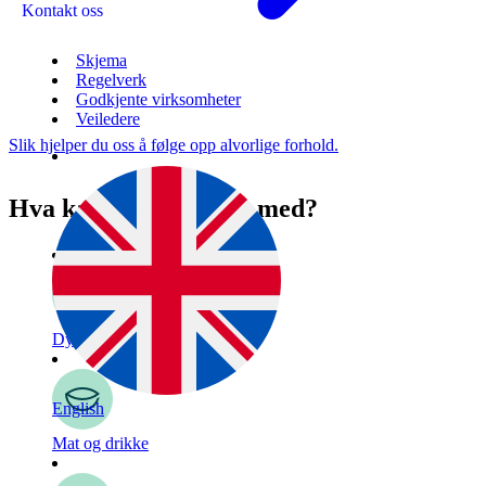
Kontakt oss
Skjema
Regelverk
Godkjente virksomheter
Veiledere
Slik hjelper du oss å følge opp alvorlige forhold.
Hva kan vi hjelpe deg med?
Dyr
English
Mat og drikke