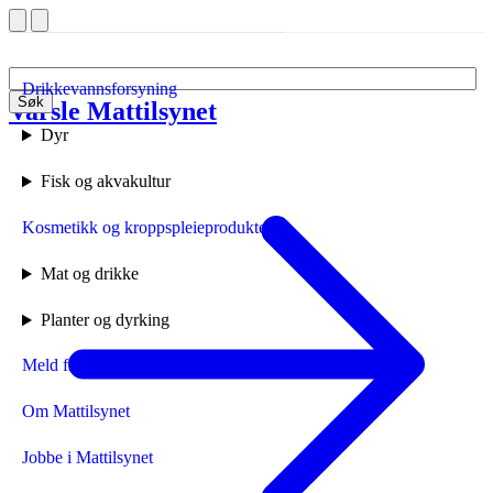
Drikkevannsforsyning
Søk
Varsle Mattilsynet
Forside
Dyr
Fisk og akvakultur
Kosmetikk og kroppspleieprodukter
Mat og drikke
Planter og dyrking
Meld fra til Mattilsynet
Om Mattilsynet
Jobbe i Mattilsynet