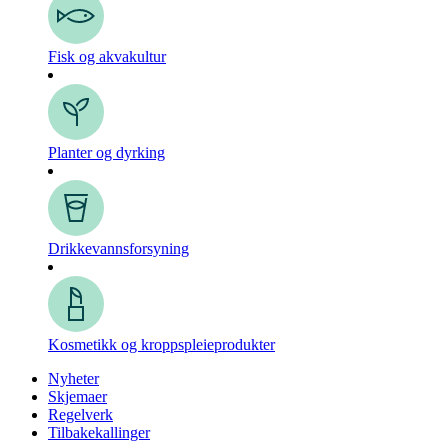
Fisk og akvakultur
Planter og dyrking
Drikkevanns­forsyning
Kosmetikk og kroppspleie­produkter
Nyheter
Skjemaer
Regelverk
Tilbakekallinger