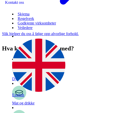
Kontakt oss
Skjema
Regelverk
Godkjente virksomheter
Veiledere
Slik hjelper du oss å følge opp alvorlige forhold.
Hva kan vi hjelpe deg med?
Dyr
English
Mat og drikke