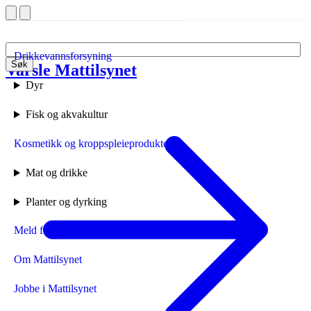
Drikkevannsforsyning
Søk
Varsle Mattilsynet
Forside
Dyr
Fisk og akvakultur
Kosmetikk og kroppspleieprodukter
Mat og drikke
Planter og dyrking
Meld fra til Mattilsynet
Om Mattilsynet
Jobbe i Mattilsynet