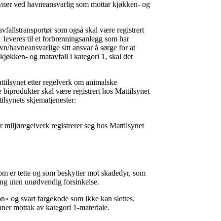
havner ved havneansvarlig som mottar kjøkken- og
vfallstransportør som også skal være registrert
1 leveres til et forbrenningsanlegg som har
havn/havneansvarlige sitt ansvar å sørge for at
 kjøkken- og matavfall i kategori 1, skal det
ttilsynet etter regelverk om animalske
 biprodukter skal være registrert hos Mattilsynet
ilsynets skjematjenester:
er miljøregelverk registrerer seg hos Mattilsynet
som er tette og som beskytter mot skadedyr, som
ring uten unødvendig forsinkelse.
n» og svart fargekode som ikke kan slettes.
ner mottak av kategori 1-materiale.