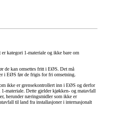
 er kategori 1-materiale og ikke bare om
r de kan omsettes fritt i EØS. Det må
 i EØS før de frigis for fri omsetning.
som ikke er grensekontrollert inn i EØS og derfor
i 1-materiale. Dette gjelder kjøkken- og matavfall
arer, herunder næringsmidler som ikke er
fall til land fra installasjoner i internasjonalt