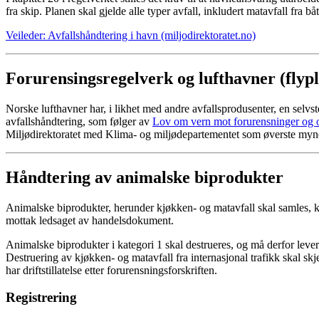
fra skip. Planen skal gjelde alle typer avfall, inkludert matavfall fra bå
Veileder: Avfallshåndtering i havn (miljodirektoratet.no)
Forurensingsregelverk og lufthavner (flypl
Norske lufthavner har, i likhet med andre avfallsprodusenter, en selvste
avfallshåndtering, som følger av
Lov om vern mot forurensninger og o
Miljødirektoratet med Klima- og miljødepartementet som øverste myn
Håndtering av animalske biprodukter
Animalske biprodukter, herunder kjøkken- og matavfall skal samles, kate
mottak ledsaget av handelsdokument.
Animalske biprodukter i kategori 1 skal destrueres, og må derfor levere
Destruering av kjøkken- og matavfall fra internasjonal trafikk skal s
har driftstillatelse etter forurensningsforskriften.
Registrering