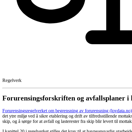
Regelverk
Forurensingsforskriften og avfallsplaner i
Forurensingsregelverket om begrensning av forurensning (lovdata.no)
det ytre miljø ved å sikre etablering og drift av tilfredsstillende mottak
skip, og å sørge for at avfall og lasterester fra skip blir levert til mott
I kapittel 20 i regelverket stilles det krav til at havneansvarlig utarbei