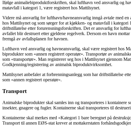
Ifølge animaliebiproduktforskriften, skal lufthavn ved ansvarlig og 
matavfall i kategori 1, være registrert hos Mattilsynet.
Videre må ansvarlig for lufthavn/havneansvarlig inngå avtale med en a
hos Mattilsynet og som sørger for at kjøkken- og matavfall i kategori 
driftstillatelse etter forurensningsforskriften. Det er ansvarlig for luft
avfallet blir destruert etter gjeldene regelverk. Dersom en havn mottar
fremgå av avfallsplanen for havnen.
Lufthavn ved ansvarlig og havneansvarlig, skal være registrert hos Ma
biprodukter som «annen registrert operatør». Transportør av animalske
som «transportør». Man registrerer seg hos i Mattilsynet gjennom Matt
Godkjenning/registrering av animalsk biproduktvirksomhet.
Mattilsynet anbefaler at forbrenningsanlegg som har driftstillatelse ett
som «annen registrert operatør».
Transport
Animalske biprodukter skal samles inn og transporteres i kontainere 
insekter, gnagere og fugler. Kontainerne skal transporteres til destrue
Kontainerne skal merkes med «Kategori 1 bare beregnet på destruksjo
Transport til annen EØS-stat krever at mottakerstaten forhåndsgodkjen