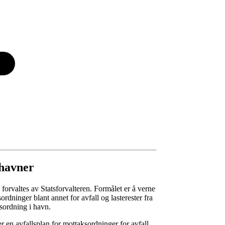
 havner
forvaltes av Statsforvalteren. Formålet er å verne
sordninger blant annet for avfall og lasterester fra
aksordning i havn.
der en avfallsplan for mottaksordninger for avfall