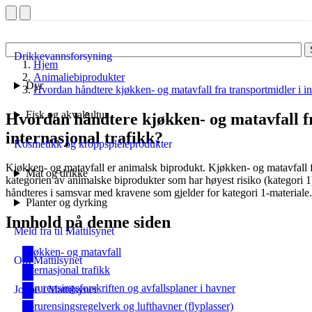
Drikkevannsforsyning
Hjem
Animaliebiprodukter
Dyr
Hvordan håndtere kjøkken- og matavfall fra transportmidler i in
Fisk og akvakultur
Hvordan håndtere kjøkken- og matavfall fr
internasjonal trafikk?
Kosmetikk og kroppspleieprodukter
Kjøkken- og matavfall er animalsk biprodukt. Kjøkken- og matavfall fra
Mat og drikke
kategorien av animalske biprodukter som har høyest risiko (kategori 1
håndteres i samsvar med kravene som gjelder for kategori 1-materiale.
Planter og dyrking
Innhold på denne siden
Meld fra til Mattilsynet
Kjøkken- og matavfall
Om Mattilsynet
Internasjonal trafikk
Forurensingsforskriften og avfallsplaner i havner
Jobbe i Mattilsynet
Forurensingsregelverk og lufthavner (flyplasser)