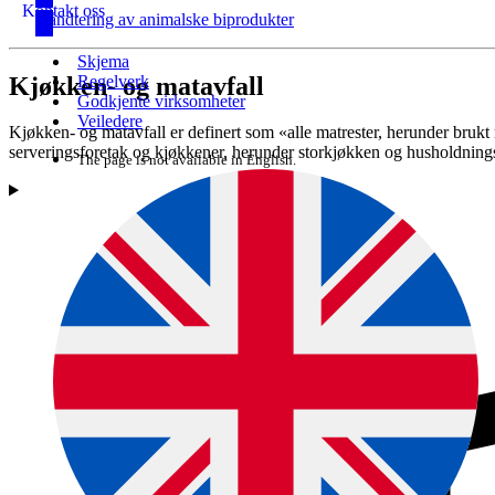
Kontakt oss
Håndtering av animalske biprodukter
Skjema
Kjøkken- og matavfall
Regelverk
Godkjente virksomheter
Veiledere
Kjøkken- og matavfall er definert som «alle matrester, herunder brukt
serveringsforetak og kjøkkener, herunder storkjøkken og husholdnin
The page is not available in English.