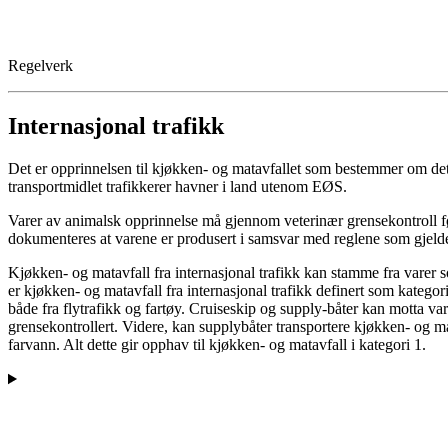
Regelverk
Internasjonal trafikk
Det er opprinnelsen til kjøkken- og matavfallet som bestemmer om det
transportmidlet trafikkerer havner i land utenom EØS.
Varer av animalsk opprinnelse må gjennom veterinær grensekontroll fø
dokumenteres at varene er produsert i samsvar med reglene som gjelder
Kjøkken- og matavfall fra internasjonal trafikk kan stamme fra varer 
er kjøkken- og matavfall fra internasjonal trafikk definert som kategor
både fra flytrafikk og fartøy. Cruiseskip og supply-båter kan motta v
grensekontrollert. Videre, kan supplybåter transportere kjøkken- og matav
farvann. Alt dette gir opphav til kjøkken- og matavfall i kategori 1.