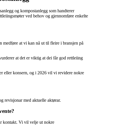
assanlegg og kompostanlegg som handterer
rettleiingsmøter ved behov og gjennomføre enkelte
 medføre at vi kan nå ut til fleire i bransjen på
rderer at det er viktig at dei får god rettleiing
 eller konsern, og i 2026 vil vi revidere nokre
og revisjonar med aktuelle aktørar.
vente?
ar kontakt.
Vi vil velje ut nokre