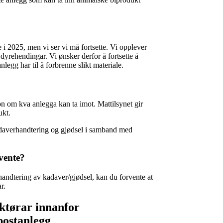
e i 2025, men vi ser vi må fortsette. Vi opplever
dyrehendingar. Vi ønsker derfor å fortsette å
legg har til å forbrenne slikt materiale.
on om kva anlegga kan ta imot. Mattilsynet gir
ukt.
kadaverhandtering og gjødsel i samband med
vente?
handtering av kadaver/gjødsel, kan du forvente at
r.
ktørar innanfor
postanlegg