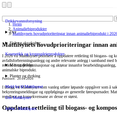
Drikkevannsforsyning
Heim
Animaliebiprodukter
Dyr
Mattilsynets hovudprioriteringar innan animaliebiprodukt i 202
Fisk og akvakultur
Mattilsynets hovudprioriteringar innan an
Kosmetikk og kroppspleieprodukter
I 2026 vil Mattilsynet prioritere å oppdatere rettleiing til biogass- og
avfallsforbrenningsanlegg og andre relevante anlegg i samband med be
Mat og drikke
rettleie bransjeorganisasjonar og aktørar innanfor bearbeidingsanleg
animalske biprodukt.
Planter og dyrking
Publisert
20.04.2026
Meld fra til Mattilsynet
I tillegg vil Mattilsynet som vanleg utføre løpande oppgåver som å 
bekymringsmeldingar og oppfølginga av generelle førespurnader. Matti
regelbrot og konsekvensane av desse er størst.
Om Mattilsynet
Oppdatert rettleiing til biogass- og kompo
Jobbe i Mattilsynet