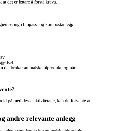
at det er lettare å forstå krava.
hygienisering i biogass- og kompostanlegg.
rav
rgjødsel
m dei brukar animalske biprodukt, og når
vente?
eld på med desse aktivitetane, kan du forvente at
og andre relevante anlegg
nte anlegg som kan ta inn animalske biprodukt