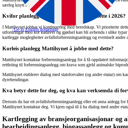
særleg knytt til beredskap, og bidra til at desse kjenner krava.
Kvifor planlegg Mattilsynet å prioritere dette i 2026?
I Mattilsynet jobbar vi kontinuerleg med beredskap. Vi prioriterte dett
Go to English homepage
utfordringar med kor kadaver og gjødsel kan bli avhenda i ulike typar 
kartlegge moglegheiter avfallsforbrenningsanlegg og eventuelt andre an
Korleis planlegg Mattilsynet å jobbe med dette?
Mattilsynet kontaktar forbrenningsanlegg for å få oppdatert informasj
rettleiing til forbrenningsanlegg om krava som gjeld animalske biprod
Mattilsynet etablerer dialog med statsforvalter (og andre etatar) om 
dyrehendingar.
Kva betyr dette for deg, og kva kan verksemda di for
Dersom du har eit avfallsforbrenningsanlegg eller eit anna anlegg for 
Mattilsynet kontaktar deg. Vi kjem også til å ha dialog med andre etata
Kartlegging av bransjeorganisasjonar og a
bearbeidingsanlegg, biogassanlegg og kom