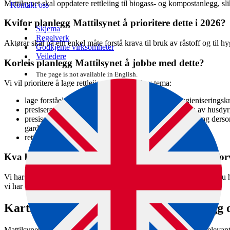
Mattilsynet skal oppdatere rettleiing til biogass- og kompostanlegg, slik 
Kontakt oss
Kvifor planlegg Mattilsynet å prioritere dette i 2026?
Skjema
Regelverk
Aktørar skal på ein enkel måte forstå krava til bruk av råstoff og til 
Godkjente virksomheter
Veiledere
Korleis planlegg Mattilsynet å jobbe med dette?
The page is not available in English.
Vi vil prioritere å lage rettleiing på eit utval av tema:
lage forståeleg oversikt over bruk av råstoff og hygieniseringsk
presisere om det er unntak eller krav til hygienisering av husdy
presisere at gardsbiogassanlegg må søke om godkjenning derso
gardskomposteringsanlegg må søke om godkjenning
rettleie om hygienekrav til aktuell aktivitet
Kva betyr dette for deg, og kva kan verksemda di for
Vi har allereie mykje informasjon på nettsidene våre, men dersom du h
vi har oppdatert rettleiing om tema gitt over.
Kartlegging av avfallsforbrenningsanlegg 
Mattilsynet skal kartlegge avfallsforbrenningsanlegg og andre releva