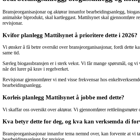
Bransjeorganisasjonar og aktørar innanfor bearbeidingsanlegg, biog
animalske biprodukt, skal kartleggast. Mattilsynet skal gjennomføre 
revisjonar.
Kvifor planlegg Mattilsynet å prioritere dette i 2026?
Vi ønsker å få betre oversikt over bransjeorganisasjonar, fordi dette kan
same tid.
Særleg biogassbransjen er i sterk vekst. Vi får mange spørsmål, og vi vu
når dei lurer på krav i regelverket.
Revisjonar gjennomfører vi med visse frekvensar hos enkeltverksemder
bearbeidingsanlegg.
Korleis planlegg Mattilsynet å jobbe med dette?
Vi skaffar oss oversikt over aktørar. Vi gjennomfører rettleiingsmøter 
Kva betyr dette for deg, og kva kan verksemda di for
Bransjeorganisasjonar innanfor tema nemnd over, kan forvente at vi t
bearbeidingsanlegg for revisjon.