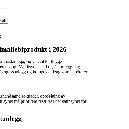
Søk
6
imaliebiprodukt i 2026
 kompostanlegg, og vi skal kartlegge
redskap. Mattilsynet skal også kartlegge og
g, biogassanlegg og kompostanlegg som handterer
sakshandsame søknader, oppfølging av
lsynet må prioritere ressursar der sannsynet for
stanlegg