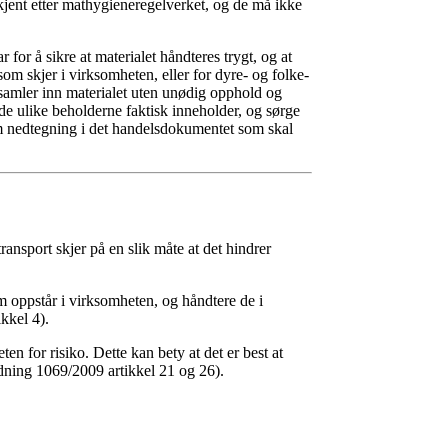
jent etter mathygiene­regelverket, og de må ikke
for å sikre at materialet håndteres trygt, og at
om skjer i virksomheten, eller for dyre- og folke­
 samler inn materialet uten unødig opphold og
 de ulike beholderne faktisk inneholder, og sørge
om nedtegning i det handels­dokumentet som skal
ansport skjer på en slik måte at det hindrer
m oppstår i virksomheten, og håndtere de i
kkel 4).
 for risiko. Dette kan bety at det er best at
rdning 1069/2009 artikkel 21 og 26).