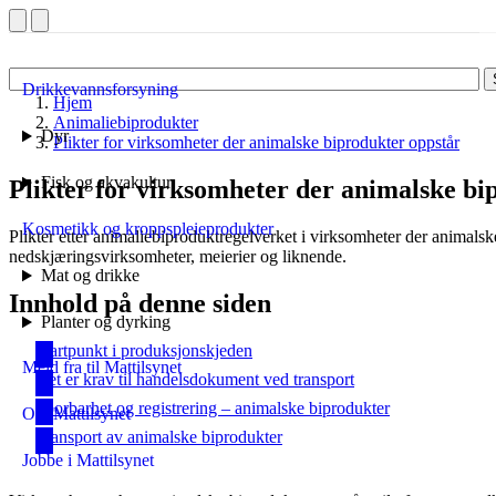
Drikkevannsforsyning
Hjem
Animaliebiprodukter
Dyr
Plikter for virksomheter der animalske biprodukter oppstår
Fisk og akvakultur
Plikter for virksomheter der animalske bi
Kosmetikk og kroppspleieprodukter
Plikter etter animaliebiprodukt­regelverket i virksomheter der animalsk
nedskjærings­virksomheter, meierier og liknende.
Mat og drikke
Innhold på denne siden
Planter og dyrking
Startpunkt i produksjonskjeden
Meld fra til Mattilsynet
Det er krav til handelsdokument ved transport
Sporbarhet og registrering – animalske biprodukter
Om Mattilsynet
Transport av animalske biprodukter
Jobbe i Mattilsynet