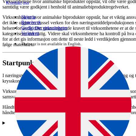
Virksomhetene hvor animalske biprodukter oppstår, vil ofte være godk
Kontakt oss
samtidig være godkjent i henhold til animaliebiprodukt­regelverket.
Skjema
Virksomhetene hvor animalske biprodukter oppstår, har et viktig ansvar 
Regelverk
det ikke utgjør en trussel verken for den næringsmiddel­produksjonen s
Godkjente virksomheter
helsen for øvrig. Det grunnleggende kravet til virksomhetene er at de
Veiledere
kategoriserer det riktig. Videre skal virksomhetene ha kontroll på hva
for at det gis informasjon om dette til neste ledd i verdikjeden gjenn
The page is not available in English.
følge materialet.
Startpunkt i produksjonskjeden
I næringsmiddelvirksomheten må man sikre at håndtering, lagring og tr
krysskontaminering.
Virksomheten har plikt til å identifisere de animalske biproduktene so
samsvar med animaliebiproduktegelverket (Forordning 1069/2009 arti
Håndteringen må ikke utsette næringsmiddelproduksjonen i virksomheten
håndteringen skjer i en egen del av virksomheten eller anlegget (foro