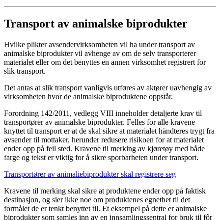
Transport av animalske biprodukter
Hvilke plikter avsendervirksomheten vil ha under transport av
animalske biprodukter vil avhenge av om de selv transporterer
materialet eller om det benyttes en annen virksomhet registrert for
slik transport.
Det antas at slik transport vanligvis utføres av aktører uavhengig av
virksomheten hvor de animalske biproduktene oppstår.
Forordning 142/2011, vedlegg VIII inneholder detaljerte krav til
transportører av animalske biprodukter. Felles for alle kravene
knyttet til transport er at de skal sikre at materialet håndteres trygt fra
avsender til mottaker, herunder redusere risikoen for at materialet
ender opp på feil sted. Kravene til merking av kjøretøy med både
farge og tekst er viktig for å sikre sporbarheten under transport.
Transportører av animaliebiprodukter skal registrere seg
Kravene til merking skal sikre at produktene ender opp på faktisk
destinasjon, og sier ikke noe om produktenes egnethet til det
formålet de er tenkt benyttet til. Et eksempel på dette er animalske
biprodukter som samles inn av en innsamlingssentral for bruk til fôr