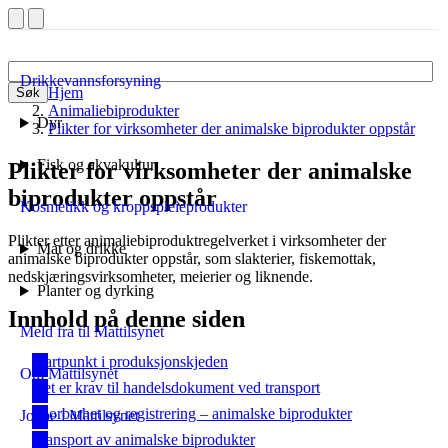
Drikkevannsforsyning
Hjem
Søk
Animaliebiprodukter
Dyr
Plikter for virksomheter der animalske biprodukter oppstår
Fisk og akvakultur
Plikter for virksomheter der animalske
biprodukter oppstår
Kosmetikk og kroppspleieprodukter
Plikter etter animaliebiprodukt­regelverket i virksomheter der
Mat og drikke
animalske biprodukter oppstår, som slakterier, fiskemottak,
nedskjærings­virksomheter, meierier og liknende.
Planter og dyrking
Innhold på denne siden
Meld fra til Mattilsynet
Startpunkt i produksjonskjeden
Om Mattilsynet
Det er krav til handelsdokument ved transport
Sporbarhet og registrering – animalske biprodukter
Jobbe i Mattilsynet
Transport av animalske biprodukter