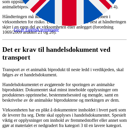
som oppstår i virksomheten, og håndtere de i samsvar med
animaliebiproduktegelverket (Forordning 1069/2009 artikkel 4).
Håndteringen må ikke utsette næringsmiddelproduksjonen i
virksomheten for risiko. Dette kan bety at det er best at håndteringen
skjer i en egen del av virksomheten eller anlegget (forordning
Go to English homepage
1069/2009 artikkel 21 og 26).
Det er krav til handelsdokument ved
transport
Transport av et animalsk biprodukt til neste ledd i verdikjeden, skal
følges av et handelsdokument.
Handelsdokumentet er avgjørende for sporingen av animalske
biprodukter. Dokumentet skal minst inneholde opplysninger om
produktenes opprinnelse, bestemmelsessted og mengde, samt en
beskrivelse av de animalske biproduktene og merkingen av dem.
Virksomheten har en plikt å dokumentere innholdet i hvert parti som
de leverer fra seg. Dette skal opplyses i handelsdokumentet. Spesielt
viktig er opplysninger om innhold av fremmedstoffer eller annet som
gjør at materialet er nedgradert fra kategori 3 til en lavere kategori.