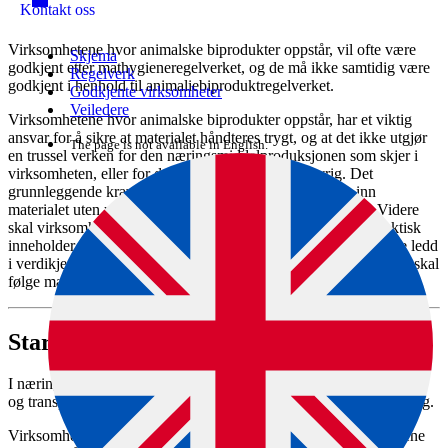
Kontakt oss
Virksomhetene hvor animalske biprodukter oppstår, vil ofte være
Skjema
godkjent etter mathygiene­regelverket, og de må ikke samtidig være
Regelverk
godkjent i henhold til animaliebiprodukt­regelverket.
Godkjente virksomheter
Veiledere
Virksomhetene hvor animalske biprodukter oppstår, har et viktig
ansvar for å sikre at materialet håndteres trygt, og at det ikke utgjør
The page is not available in English.
en trussel verken for den næringsmiddel­produksjonen som skjer i
virksomheten, eller for dyre- og folke­helsen for øvrig. Det
grunnleggende kravet til virksomhetene er at de samler inn
materialet uten unødig opphold og kategoriserer det riktig. Videre
skal virksomhetene ha kontroll på hva de ulike beholderne faktisk
inneholder, og sørge for at det gis informasjon om dette til neste ledd
i verdikjeden gjennom nedtegning i det handels­dokumentet som skal
følge materialet.
Startpunkt i produksjonskjeden
I næringsmiddelvirksomheten må man sikre at håndtering, lagring
og transport skjer på en slik måte at det hindrer krysskontaminering.
Virksomheten har plikt til å identifisere de animalske biproduktene