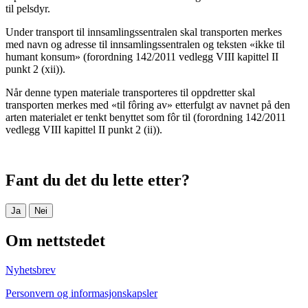
til pelsdyr.
Under transport til innsamlingssentralen skal transporten merkes
med navn og adresse til innsamlingssentralen og teksten «ikke til
humant konsum» (forordning 142/2011 vedlegg VIII kapittel II
punkt 2 (xii)).
Når denne typen materiale transporteres til oppdretter skal
transporten merkes med «til fôring av» etterfulgt av navnet på den
arten materialet er tenkt benyttet som fôr til (forordning 142/2011
vedlegg VIII kapittel II punkt 2 (ii)).
Fant du det du lette etter?
Ja
Nei
Om nettstedet
Nyhetsbrev
Personvern og informasjonskapsler