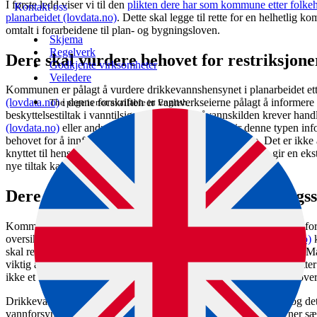
I første ledd viser vi til den
plikten dere har som kommune etter folkeh
Kontakt oss
planarbeidet (lovdata.no)
. Dette skal legge til rette for en helhetlig 
omtalt i forarbeidene til plan- og bygningsloven.
Skjema
Regelverk
Dere skal vurdere behovet for restriksjone
Godkjente virksomheter
Veiledere
Kommunen er pålagt å vurdere drikkevannshensynet i planarbeidet et
(lovdata.no)
i denne forskriften er vannverkseierne pålagt å informe
The page is not available in English.
beskyttelsestiltak i vanntilsigsområdet eller råvannskilden krever ha
(lovdata.no)
eller andre tiltak når vannverkseieren gir denne typen in
behovet for å innføre hensynssoner rundt råvannskildene. Det er ikke a
knyttet til hensynssonene, men det at det er en hensynssone gir en ek
nye tiltak kan påvirke drikkevannet negativt.
Dere skal ha oversikt over vannforsyning
Kommunen skal ha oversikt over både private og kommunale vannfors
oversikten i relevant arbeid i kommunen. Gjennom
§ 17 (lovdata.no)
k
skal registrere seg i Mattilsynets systemerDisse registreringene skal M
viktig å merke seg at vannverkseiernes registreringsplikt ikke omfatter
ikke et krav i denne forskriften om at kommunen skal ha oversikt over
Drikkevannsforsyningen er en viktig infrastruktur i kommunen, og det
vannforsyningssystemene. Forarbeidene til folkehelseloven nevner sær