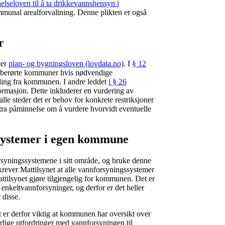
elseloven til å ta drikkevannshensyn i
kommunal arealforvaltning. Denne plikten er også
r
ter
plan- og bygningsloven (lovdata.no)
. I
§ 12
re berørte kommuner hvis nødvendige
ndling fra kommunen. I andre leddet
i § 26
formasjon. Dette inkluderer en vurdering av
lle steder det er behov for konkrete restriksjoner
stra påminnelse om å vurdere hvorvidt eventuelle
ssystemer i egen kommune
yningssystemene i sitt område, og bruke denne
rever Mattilsynet at alle vannforsyningssystemer
attilsynet gjøre tilgjengelig for kommunen. Det er
 enkeltvannforsyninger, og derfor er det heller
 disse.
 er derfor viktig at kommunen har oversikt over
lige utfordringer med vannforsyningen til