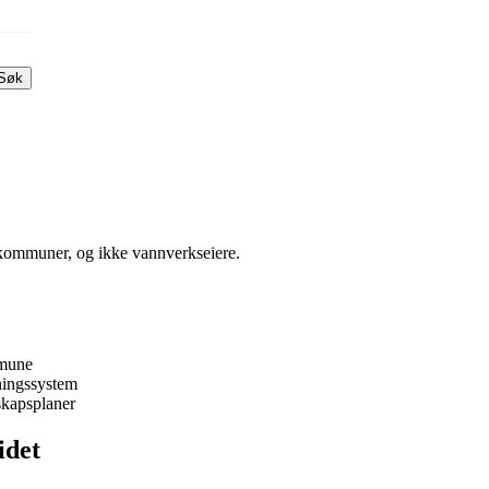
Søk
kommuner, og ikke vannverkseiere.
mmune
ningssystem
dskapsplaner
idet