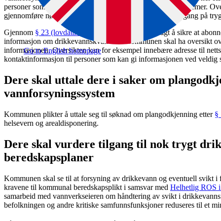
personer som ikke er tilknyttet offentlige vannforsyningssystemer. Ov
gjennomføre nødvendige tiltak for å sikre befolkningen tilgang på try
Gjennom
§ 23 (lovdata.no)
er vannverkseierne pålagt å sikre at abonnen
informasjon om drikkevannskvaliteten.Kommunen skal ha oversikt ov
informasjonen. Oversikten kan for eksempel innebære adresse til nettst
Go to English homepage
kontaktinformasjon til personer som kan gi informasjonen ved veldig
Dere skal uttale dere i saker om plangodk
vannforsyningssystem
Kommunen plikter å uttale seg til søknad om plangodkjenning etter
§ 
helsevern og arealdisponering.
Dere skal vurdere tilgang til nok trygt dri
beredskapsplaner
Kommunen skal se til at forsyning av drikkevann og eventuell svikt 
kravene til kommunal beredskapsplikt i samsvar med
Helhetlig ROS 
samarbeid med vannverkseieren om håndtering av svikt i drikkevanns
befolkningen og andre kritiske samfunnsfunksjoner reduseres til et m