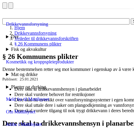
Drikkevannsforsyning
Hjem
Drikkevannsforsyning
Dyr
Veileder til drikkevannsforskriften
§ 26 Kommunens plikter
Fisk og akvakultur
§ 26 Kommunens plikter
Kosmetikk og kroppspleieprodukter
Denne bestemmelsen retter seg mot kommuner i egenskap av å være 
Mat og drikke
Publisert
25.01.2021
Planter og dyrking
Dere skal ta drikkevannshensyn i planarbeidet
Dere skal vurdere behovet for restriksjoner
Meld fra til Mattilsynet
Dere skal ha oversikt over vannforsyningssystemer i egen ko
Dere skal uttale dere i saker om plangodkjenning av vannforsy
Dere skal vurdere tilgang til nok trygt drikkevann i deres bere
Om Mattilsynet
Dere skal ta drikkevannshensyn i planarbe
Jobbe i Mattilsynet