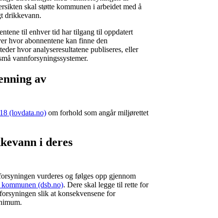
ersikten skal støtte kommunen i arbeidet med å
gt drikkevann.
tene til enhver tid har tilgang til oppdatert
er hvor abonnentene kan finne den
eder hvor analyseresultatene publiseres, eller
 små vannforsyningssystemer.
jenning av
18 (lovdata.no)
om forhold som angår miljørettet
kkevann i deres
i forsyningen vurderes og følges opp gjennom
i kommunen (dsb.no)
. Dere skal legge til rette for
forsyningen slik at konsekvensene for
inimum.