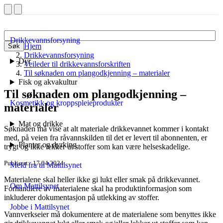
Drikkevannsforsyning
Hjem
Søk
Drikkevannsforsyning
Dyr
Veileder til drikkevannsforskriften
Til søknaden om plangodkjenning – materialer
Fisk og akvakultur
Til søknaden om plangodkjenning –
Kosmetikk og kroppspleieprodukter
materialer
Mat og drikke
Søknaden må vise at alt materiale drikkevannet kommer i kontakt
med, på veien fra råvannskilden til det er levert til abonnenten, er
Planter og dyrking
trygt og
ikke lekker ut stoffer som kan være helseskadelige.
Publisert
17.04.2024
Meld fra til Mattilsynet
Materialene skal heller ikke gi lukt eller smak på drikkevannet.
Om Mattilsynet
Forhandlere av materialene skal ha produktinformasjon som
inkluderer dokumentasjon på utlekking av stoffer.
Jobbe i Mattilsynet
Vannverkseier må dokumentere at de materialene som benyttes ikke