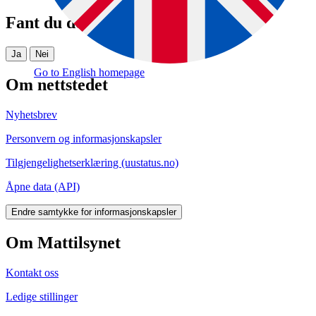
Fant du det du lette etter?
Ja
Nei
Go to English homepage
Om nettstedet
Nyhetsbrev
Personvern og informasjonskapsler
Tilgjengelighetserklæring (uustatus.no)
Åpne data (API)
Endre samtykke for informasjonskapsler
Om Mattilsynet
Kontakt oss
Ledige stillinger