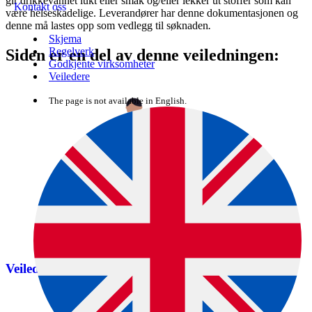
gir drikkevannet lukt eller smak og/eller lekker ut stoffer som kan
Kontakt oss
være helseskadelige. Leverandører har denne dokumentasjonen og
denne må lastes opp som vedlegg til søknaden
.
Skjema
Regelverk
Siden er en del av denne veiledningen:
Godkjente virksomheter
Veiledere
The page is not available in English.
Veileder til drikkevannsforskriften