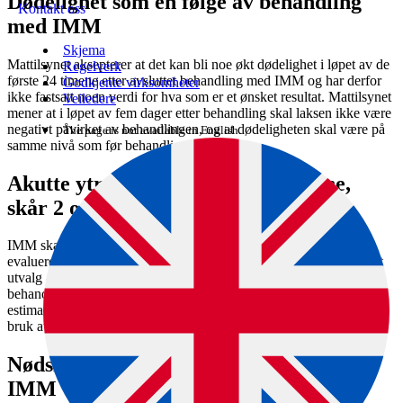
Dødelighet som en følge av behandling
Kontakt oss
med IMM
Skjema
Mattilsynet aksepterer at det kan bli noe økt dødelighet i løpet av de
Regelverk
første 24 timene etter avsluttet behandling med IMM og har derfor
Godkjente virksomheter
ikke fastsatt noen verdi for hva som er et ønsket resultat. Mattilsynet
Veiledere
mener at i løpet av fem dager etter behandling skal laksen ikke være
negativt påvirket av behandlingen, og at dødeligheten skal være på
The page is not available in English.
samme nivå som før behandlingen startet.
Akutte ytre skader på kropp og øyne,
skår 2 og 3
IMM skal ikke påføre fisken skader på kropp og øyne. For å
evaluere resultatet etter behandling med IMM, bør et representativt
utvalg av all fisk som dør i løpet av de første 24 timene etter
behandling, bli undersøkt for slike skader. For å få et best mulig
estimat av omfanget av skader, bør fisken i tillegg observeres ved
bruk av kamera i merd etter behandling.
Nødslakt som følge av behandling med
IMM