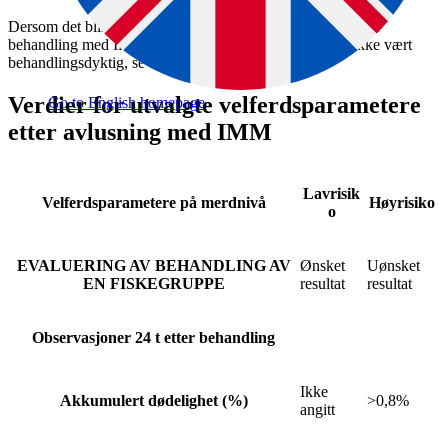
Dersom det blir nødvendig å nødslakte fisk under eller etter
behandling med IMM, har fiskegruppen sannsynligvis ikke vært
behandlingsdyktig, se eksempel 4 i kapittel 3.1.1.
Verdier for utvalgte velferdsparametere
Go to English homepage
etter avlusning med IMM
Lavrisik
Velferdsparametere på merdnivå
Høyrisiko
o
EVALUERING AV BEHANDLING AV
Ønsket
Uønsket
EN FISKEGRUPPE
resultat
resultat
Observasjoner 24 t etter behandling
Ikke
Akkumulert dødelighet (%)
>0,8%
angitt