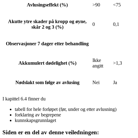
Avlusingseffekt (%)
>90
<75
Akutte ytre skader på kropp og øyne,
0
0,1
skår 2 og 3 (%)
Observasjoner 7 dager etter behandling
Ikke
Akkumulert dødelighet (%)
>1,3
angitt
Nødslakt som følge av avlusing
Nei
Ja
I kapittel 6.4 finner du
tabell for hele forløpet (før, under og etter avlusning)
forklaring av begrepene
kunnskapsgrunnlaget
Siden er en del av denne veiledningen: