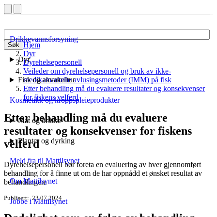
Drikkevannsforsyning
Hjem
Søk
Dyr
Dyr
Dyrehelsepersonell
Veileder om dyrehelsepersonell og bruk av ikke-
Fisk og akvakultur
medikamentelle avlusingsmetoder (IMM) på fisk
Etter behandling må du evaluere resultater og konsekvenser
for fiskens velferd
Kosmetikk og kroppspleieprodukter
Etter behandling må du evaluere
Mat og drikke
resultater og konsekvenser for fiskens
Planter og dyrking
velferd
Meld fra til Mattilsynet
Dyrehelsepersonell bør foreta en evaluering av hver gjennomført
behandling for å finne ut om de har oppnådd et ønsket resultat av
Om Mattilsynet
behandlingen.
Publisert
23.07.2024
Jobbe i Mattilsynet