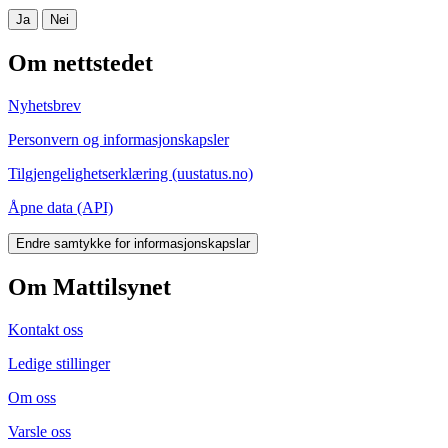
Ja
Nei
Om nettstedet
Nyhetsbrev
Personvern og informasjonskapsler
Tilgjengelighetserklæring (uustatus.no)
Åpne data (API)
Endre samtykke for informasjonskapslar
Om Mattilsynet
Kontakt oss
Ledige stillinger
Om oss
Varsle oss