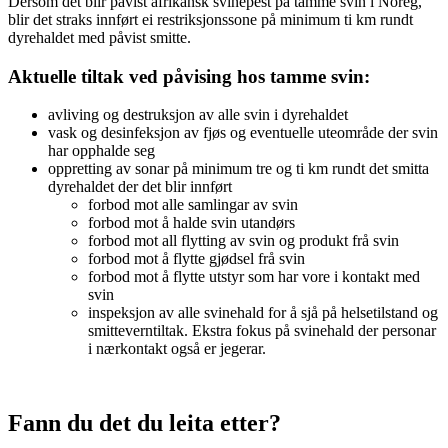
Dersom det blir påvist afrikansk svinepest på tamme svin i Noreg,
blir det straks innført ei restriksjonssone på minimum ti km rundt
dyrehaldet med påvist smitte.
Aktuelle tiltak ved påvising hos tamme svin:
avliving og destruksjon av alle svin i dyrehaldet
vask og desinfeksjon av fjøs og eventuelle uteområde der svin
har opphalde seg
oppretting av sonar på minimum tre og ti km rundt det smitta
dyrehaldet der det blir innført
forbod mot alle samlingar av svin
forbod mot å halde svin utandørs
forbod mot all flytting av svin og produkt frå svin
forbod mot å flytte gjødsel frå svin
forbod mot å flytte utstyr som har vore i kontakt med
svin
inspeksjon av alle svinehald for å sjå på helsetilstand og
smitteverntiltak. Ekstra fokus på svinehald der personar
i nærkontakt også er jegerar.
Fann du det du leita etter?