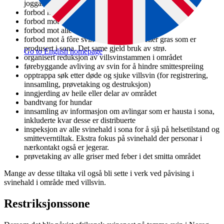
joggarar utanfor veg o.l.
forbod mot å halde gris utandørs
forbod mot å flytte svin
forbod mot alle samlingar av svin
forbod mot å fôre svin med høy, halm eller gras som er
produsert i sona. Det same gjeld bruk av strø.
Go to English homepage
organisert reduksjon av villsvinstammen i området
førebyggande avliving av svin for å hindre smittespreiing
opptrappa søk etter døde og sjuke villsvin (for registrering,
innsamling, prøvetaking og destruksjon)
inngjerding av heile eller delar av området
bandtvang for hundar
innsamling av informasjon om avlingar som er hausta i sona,
inkluderte kvar desse er distribuerte
inspeksjon av alle svinehald i sona for å sjå på helsetilstand og
smitteverntiltak. Ekstra fokus på svinehald der personar i
nærkontakt også er jegerar.
prøvetaking av alle griser med feber i det smitta området
Mange av desse tiltaka vil også bli sette i verk ved påvising i
svinehald i område med villsvin.
Restriksjonssone