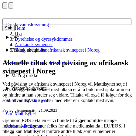
Drikkevannsforsyning
Heim
Søk
Dyr
Dyr
Dyrehelse og dyresykdommer
Afrikansk svinepest
Fisk og akvakultur
Tiltak ved påvist afrikansk svinepest i Noreg
Aktuelle tiltak ved påvising av afrikansk
Kosmetikk og kroppspleieprodukter
svinepest i Noreg
Mat og drikke
Ved påvising av afrikansk svinepest i Noreg vil Mattilsynet setje i
Planter og dyrking
verk strenge tiltak. Målet med tiltaka er å få bukt med sjukdommen
og hindre at han spreier seg vidare. Tiltaka vil også få følger for deg
som til vanleg ikkje jobbar med eller er i kontakt med svin.
Meld fra til Mattilsynet
Fagleg gjennomgått
21.09.2023
Om Mattilsynet
Gjennom EØS-avtalen er vi bunde til å gjennomføre mange
minimumstiltak som er felles for alle medlemslanda i EU/EØS. I
Jobbe i Mattilsynet
tillegg kan Mattilsynet innføre andre tiltak som vi meiner er