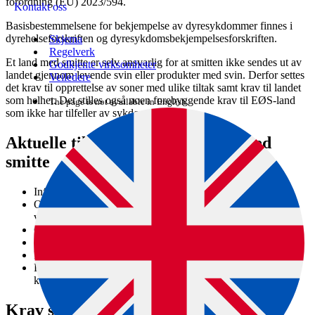
forordning (EU) 2023/594.
Kontakt oss
Basisbestemmelsene for bekjempelse av dyresykdommer finnes i
dyrehelseforskriften og dyresykdomsbekjempelsesforskriften.
Skjema
Regelverk
Et land med smitte er selv ansvarlig for at smitten ikke sendes ut av
Godkjente virksomheter
landet gjennom levende svin eller produkter med svin. Derfor settes
Veiledere
det krav til opprettelse av soner med ulike tiltak samt krav til landet
som helhet. Det stilles også noen forebyggende krav til EØS-land
The page is not available in English.
som ikke har tilfeller av sykdommen.
Aktuelle tiltak for soner og land med
smitte
Informasjonskampanjer
Opprettelse av ekspertgrupper for epidemiologiske
vurderinger
Omsetningsforbud av levende svin og produkter av svin
Desinfeksjon av kjøretøy
Forbud mot fôring av villsvin
Krav om prøvetaking, nedslakting, avliving,
kadaverhåndtering, med mer
Krav som gjelder alle EØS-land