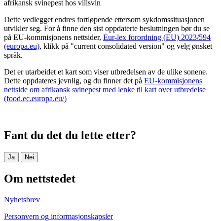
afrikansk svinepest hos villsvin
Dette vedlegget endres fortløpende ettersom sykdomssituasjonen
utvikler seg. For å finne den sist oppdaterte beslutningen bør du se
på EU-kommisjonens nettsider,
Eur-lex forordning (EU) 2023/594
(europa.eu)
, klikk på "current consolidated version" og velg ønsket
språk.
Det er utarbeidet et kart som viser utbredelsen av de ulike sonene.
Dette oppdateres jevnlig, og du finner det på
EU-kommisjonens
nettside om afrikansk svinepest med lenke til kart over utbredelse
(food.ec.europa.eu/)
Fant du det du lette etter?
Ja
Nei
Om nettstedet
Nyhetsbrev
Personvern og informasjonskapsler