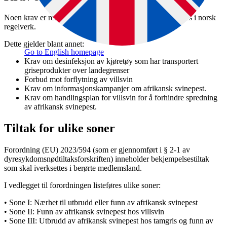
Noen krav er rettet mot alle EØS-landene og gjennomføres i norsk
regelverk.
Dette gjelder blant annet:
Go to English homepage
Krav om desinfeksjon av kjøretøy som har transportert
griseprodukter over landegrenser
Forbud mot forflytning av villsvin
Krav om informasjonskampanjer om afrikansk svinepest.
Krav om handlingsplan for villsvin for å forhindre spredning
av afrikansk svinepest.
Tiltak for ulike soner
Forordning (EU) 2023/594 (som er gjennomført i § 2-1 av
dyresykdomsnødtiltaksforskriften) inneholder bekjempelsestiltak
som skal iverksettes i berørte medlemsland.
I vedlegget til forordningen listeføres ulike soner:
• Sone I: Nærhet til utbrudd eller funn av afrikansk svinepest
• Sone II: Funn av afrikansk svinepest hos villsvin
• Sone III: Utbrudd av afrikansk svinepest hos tamgris og funn av