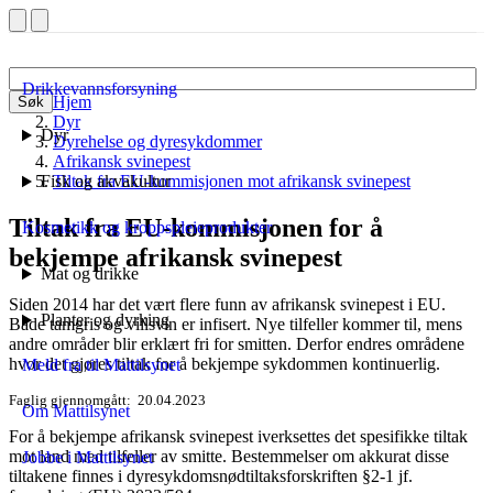
Drikkevannsforsyning
Hjem
Søk
Dyr
Dyr
Dyrehelse og dyresykdommer
Afrikansk svinepest
Fisk og akvakultur
Tiltak fra EU-kommisjonen mot afrikansk svinepest
Tiltak fra EU-kommisjonen for å
Kosmetikk og kroppspleieprodukter
bekjempe afrikansk svinepest
Mat og drikke
Siden 2014 har det vært flere funn av afrikansk svinepest i EU.
Planter og dyrking
Både tamgris og villsvin er infisert. Nye tilfeller kommer til, mens
andre områder blir erklært fri for smitten. Derfor endres områdene
hvor det gjøres tiltak for å bekjempe sykdommen kontinuerlig.
Meld fra til Mattilsynet
Faglig gjennomgått
20.04.2023
Om Mattilsynet
For å bekjempe afrikansk svinepest iverksettes det spesifikke tiltak
mot land med tilfeller av smitte. Bestemmelser om akkurat disse
Jobbe i Mattilsynet
tiltakene finnes i dyresykdomsnødtiltaksforskriften §2-1 jf.