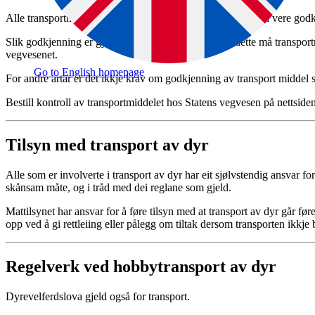
Alle transportmiddel som blir nytta til transport av hest, skal vere go
Slik godkjenning er gyldig i maksimum tre år. Etter dette må transport­
vegvesenet.
Go to English homepage
For andre artar er det ikkje krav om godkjenning av transport­ middel s
Bestill kontroll av transport­middelet hos Statens vegvesen på nettside
Tilsyn med transport av dyr
Alle som er involverte i transport av dyr har eit sjølvstendig ansvar fo
skånsam måte, og i tråd med dei reglane som gjeld.
Mattilsynet har ansvar for å føre tilsyn med at transport av dyr går føre
opp ved å gi rettleiing eller pålegg om tiltak dersom transporten ikkje
Regelverk ved hobbytransport av dyr
Dyrevelferdslova gjeld også for transport.