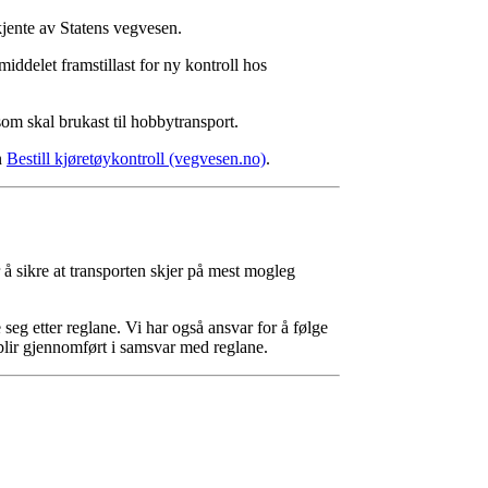
dkjente av Statens vegvesen.
middelet framstillast for ny kontroll hos
om skal brukast til hobby­transport.
n
Bestill kjøretøykontroll (vegvesen.no)
.
r å sikre at transporten skjer på mest mogleg
 seg etter reglane. Vi har også ansvar for å følge
 blir gjennomført i samsvar med reglane.