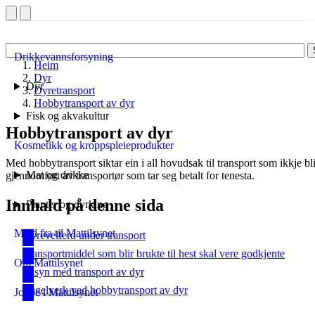
Drikkevannsforsyning
Heim
Dyr
Dyr
Dyretransport
Hobbytransport av dyr
Fisk og akvakultur
Hobbytransport av dyr
Kosmetikk og kroppspleieprodukter
Med hobbytransport siktar ein i all hovudsak til transport som ikkje b
Mat og drikke
gjennomført av transportør som tar seg betalt for tenesta.
Innhald på denne sida
Planter og dyrking
Meld fra til Mattilsynet
Dyrevelferd under transport
Transportmiddel som blir brukte til hest skal vere godkjente
Om Mattilsynet
Tilsyn med transport av dyr
Regelverk ved hobbytransport av dyr
Jobbe i Mattilsynet