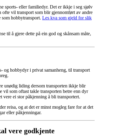
 sports- eller familiedyr. Det er ikkje i seg sjølv
ofte vil transport som blir gjennomført av andre
akte som hobbytransport.
Les kva som gjeld for slik
nse til å gjere dette på ein god og skånsam måte,
s- og hobbydyr i privat samanheng, til transport
oreg.
øre unødig liding dersom transporten ikkje blir
e vil som oftast takle transporten betre enn dyr
 vere ei stor påkjenning å bli transportert.
er reisa, og at det er minst mogleg fare for at det
gar eller påkjenningar.
kal vere godkjente