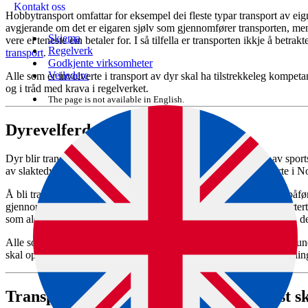
Kontakt oss
Hobbytransport omfattar for eksempel dei fleste typar transport av eigne
avgjerande om det er eigaren sjølv som gjennomfører transporten, men 
Skjema
vere ei teneste ein betaler for. I så tilfella er transporten ikkje å betr
Regelverk
transport
.
Godkjente virksomheter
Veiledere
Alle som er involverte i transport av dyr skal ha tilstrekkeleg kompeta
og i tråd med krava i regelverket.
The page is not available in English.
Dyrevelferd under transport
Dyr blir transportert i mange ulike samanhengar, frå transport av sport
av slaktedyr til slakteri. Kvart år blir millionar av dyr transporterte i N
Å bli transportert kan vere ei stor stressbelasting for dyra, og kan påf
gjennomført på forsvarleg måte. Dyr som er vande til å bli transportert
som aldri har vore transportert tidlegare. Men også for slike dyr kan det
Alle som transporterer dyr har ansvar for å sikre at dyra har det bra und
skal oppstå situasjonar eller tilstandar som utset dyra for unødige lidin
Transportmiddel som blir brukte til hest s