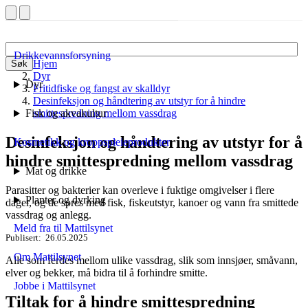
Drikkevannsforsyning
Hjem
Søk
Dyr
Dyr
Fritidfiske og fangst av skalldyr
Desinfeksjon og håndtering av utstyr for å hindre
Fisk og akvakultur
smittespredning mellom vassdrag
Desinfeksjon og håndtering av utstyr for å
Kosmetikk og kroppspleieprodukter
hindre smittespredning mellom vassdrag
Mat og drikke
Parasitter og bakterier kan overleve i fuktige omgivelser i flere
Planter og dyrking
dager, og de spres med fisk, fiskeutstyr, kanoer og vann fra smittede
vassdrag og anlegg.
Meld fra til Mattilsynet
Publisert
26.05.2025
Om Mattilsynet
Alle som ferdes mellom ulike vassdrag, slik som innsjøer, småvann,
elver og bekker, må bidra til å forhindre smitte.
Jobbe i Mattilsynet
Tiltak for å hindre smittespredning