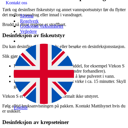
Kontakt oss
Tørk og desinfiser fiskeutstyr og annet vannsportsutstyr før du flytter
det mellom vassdrag eller innad i vassdraget.
Skjema
Regelverk
Brudd på disse reglene er straffbart.
Godkjente virksomheter
Veiledere
Desinfeksjon av fiskeutstyr
Du kan desinfisere utstyret selv eller besøke en desinfeksjonsstasjon.
Slik gjør du det selv:
Bruk et godkjent desinfeksjonsmiddel, for eksempel Virkon S
(kan kjøpes hos Felleskjøpet og andre forhandlere).
Lag en 1 % Virkon S-løsning ved å løse pulveret i vann.
Påfør løsningen på utstyret, la det virke i ca. 15 minutter. Skyll
godt etterpå.
Virkon S er skånsomt og skader normalt ikke utstyret.
Følg alltid bruksanvisningen på pakken. Kontakt Mattilsynet hvis du
English
er usikker.
Desinfeksjon av krepseteiner