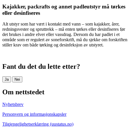
Kajakker, packrafts og annet padleutstyr må tørkes
eller desinfiseres
Alt utstyr som har vært i kontakt med vann – som kajakker, årer,
redningsvester og spruttrekk – må enten tørkes eller desinfiseres før
det brukes i andre elver eller vassdrag. Dersom du har padlet i et
område som er regulert av soneforskrift, må du sjekke om forskriften
stiller krav om både tørking og desinfeksjon av utstyret.
Fant du det du lette etter?
Ja
Nei
Om nettstedet
Nyhetsbrev
Personvern og informasjonskapsler
Tilgjengelighetserklæring (uustatus.no)