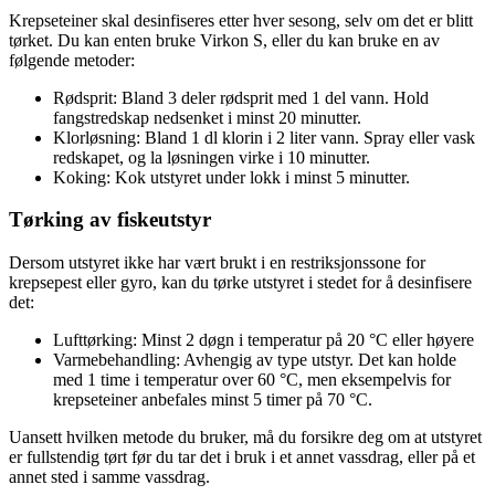
Krepseteiner skal desinfiseres etter hver sesong, selv om det er blitt
tørket. Du kan enten bruke Virkon S, eller du kan bruke en av
følgende metoder:
Rødsprit: Bland 3 deler rødsprit med 1 del vann. Hold
fangstredskap nedsenket i minst 20 minutter.
Klorløsning: Bland 1 dl klorin i 2 liter vann. Spray eller vask
redskapet, og la løsningen virke i 10 minutter.
Koking: Kok utstyret under lokk i minst 5 minutter.
Tørking av fiskeutstyr
Dersom utstyret ikke har vært brukt i en restriksjonssone for
krepsepest eller gyro, kan du tørke utstyret i stedet for å desinfisere
det:
Lufttørking: Minst 2 døgn i temperatur på 20 °C eller høyere
Varmebehandling: Avhengig av type utstyr. Det kan holde
med 1 time i temperatur over 60 °C, men eksempelvis for
krepseteiner anbefales minst 5 timer på 70 °C.
Uansett hvilken metode du bruker, må du forsikre deg om at utstyret
er fullstendig tørt før du tar det i bruk i et annet vassdrag, eller på et
annet sted i samme vassdrag.