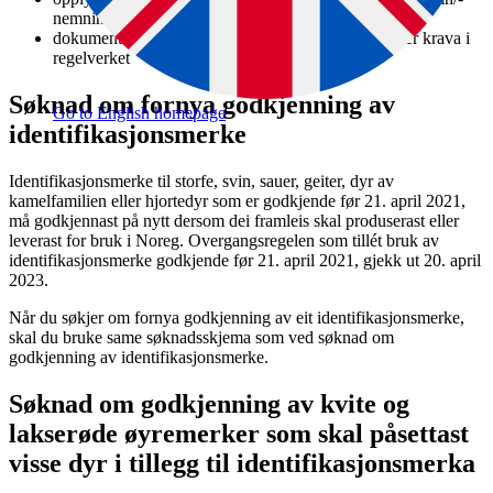
nemning)
dokumentasjon for at identifikasjonsmerket oppfyller krava i
regelverket
Søknad om fornya godkjenning av
Go to English homepage
identifikasjonsmerke
Identifikasjonsmerke til storfe, svin, sauer, geiter, dyr av
kamelfamilien eller hjortedyr som er godkjende før 21. april 2021,
må godkjennast på nytt dersom dei framleis skal produserast eller
leverast for bruk i Noreg. Overgangsregelen som tillét bruk av
identifikasjonsmerke godkjende før 21. april 2021, gjekk ut 20. april
2023.
Når du søkjer om fornya godkjenning av eit identifikasjonsmerke,
skal du bruke same søknadsskjema som ved søknad om
godkjenning av identifikasjonsmerke.
Søknad om godkjenning av kvite og
lakserøde øyremerker som skal påsettast
visse dyr i tillegg til identifikasjonsmerka