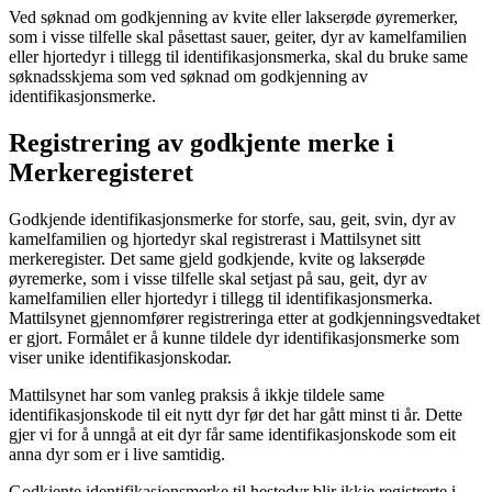
Ved søknad om godkjenning av kvite eller lakserøde øyremerker,
som i visse tilfelle skal påsettast sauer, geiter, dyr av kamelfamilien
eller hjortedyr i tillegg til identifikasjonsmerka, skal du bruke same
søknadsskjema som ved søknad om godkjenning av
identifikasjonsmerke.
Registrering av godkjente merke i
Merkeregisteret
Godkjende identifikasjonsmerke for storfe, sau, geit, svin, dyr av
kamelfamilien og hjortedyr skal registrerast i Mattilsynet sitt
merkeregister. Det same gjeld godkjende, kvite og lakserøde
øyremerke, som i visse tilfelle skal setjast på sau, geit, dyr av
kamelfamilien eller hjortedyr i tillegg til identifikasjonsmerka.
Mattilsynet gjennomfører registreringa etter at godkjenningsvedtaket
er gjort. Formålet er å kunne tildele dyr identifikasjonsmerke som
viser unike identifikasjonskodar.
Mattilsynet har som vanleg praksis å ikkje tildele same
identifikasjonskode til eit nytt dyr før det har gått minst ti år. Dette
gjer vi for å unngå at eit dyr får same identifikasjonskode som eit
anna dyr som er i live samtidig.
Godkjente identifikasjonsmerke til hestedyr blir ikkje registrerte i