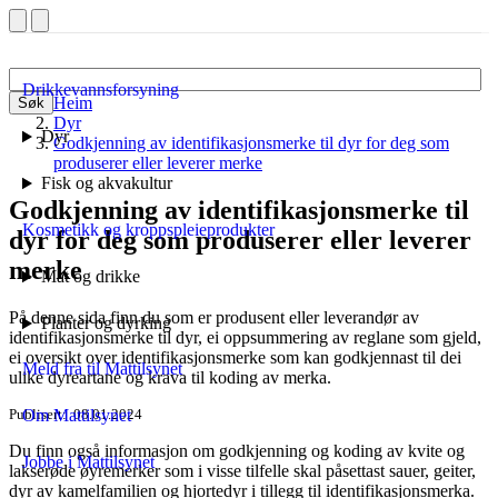
Drikkevannsforsyning
Heim
Søk
Dyr
Dyr
Godkjenning av identifikasjonsmerke til dyr for deg som
produserer eller leverer merke
Fisk og akvakultur
Godkjenning av identifikasjonsmerke til
Kosmetikk og kroppspleieprodukter
dyr for deg som produserer eller leverer
merke
Mat og drikke
På denne sida finn du som er produsent eller leverandør av
Planter og dyrking
identifikasjonsmerke til dyr, ei oppsummering av reglane som gjeld,
ei oversikt over identifikasjonsmerke som kan godkjennast til dei
Meld fra til Mattilsynet
ulike dyreartane og krava til koding av merka.
Publisert
08.01.2024
Om Mattilsynet
Du finn også informasjon om godkjenning og koding av kvite og
Jobbe i Mattilsynet
lakserøde øyremerker som i visse tilfelle skal påsettast sauer, geiter,
dyr av kamelfamilien og hjortedyr i tillegg til identifikasjonsmerka.