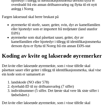
hjortedyr i tillegg til identifikasjonsmerka dersom dyra er
overdradd frå ein annan driftsansvarleg og flytta til eit nytt
anlegg i Noreg
Fargen lakseraud skal berre brukast på
øyremerke til storfe, sauer, geiter, svin, dyr av kamelfamilien
eller hjortedyr som er importert frå tredjetater (land utanfor
EØS)
øyremerke som skal påsettast sauer, geiter, dyr av
kamelfamilien eller hjortedyr i tillegg til identifikasjonsmerka
dersom dyra er flytta til Noreg frå ein annan EØS-stat
Koding av kvite og lakserøde øyremerker
Det kvite eller lakserøde øyremerkte, som i visse tilfelle skal
påsettast sauer eller geiter i tillegg til identifikasjonsmerka, skal vise
ein kode som er samansett av
landskode (NO eller 578)
dyrehald-ID til ny driftsansvarleg (7 siffer)
individnummer (5 siffer. Det første skal vere lik siste siffer i
fødselsåret.)
Det kvite eller lakserøde øyremerkte, som i visse tilfelle skal