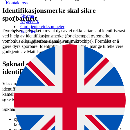
Kontakt oss
Identifikasjonsmerke skal sikre
Skjema
sporbarheit
Regelverk
Godkjente virksomheter
Dyrehelseregelverket krev at dyr av ei rekke artar skal identifiserast
Veiledere
ved hjelp av identifikasjonsmerke (for eksempel øyremerke,
vombolus eller injiserbar signalgivar (mikrochip)). Formålet er å
The page is not available in English.
gjere dyra sporbare. Identifikasjonsmerka skal i mange tilfelle vere
godkjente av Mattilsynet.
Søknad om godkjenning av visse
identifikasjonsmerke
Viss du ønsker å vere produsent eller leverandør av
identifikasjonsmerke til storfe, svin, sauer, geiter, hestedyr, dyr av
kamelfamilien, hjortedyr eller fuglar av papegøyefamilien, må du
søke Mattilsynet om godkjenning av merka.
Søknaden skal innehalde
opplysingar om verksemda (namn, adresse,
kontaktopplysingar)
opplysingar om identifikasjonsmerket (type, produktnamn/-