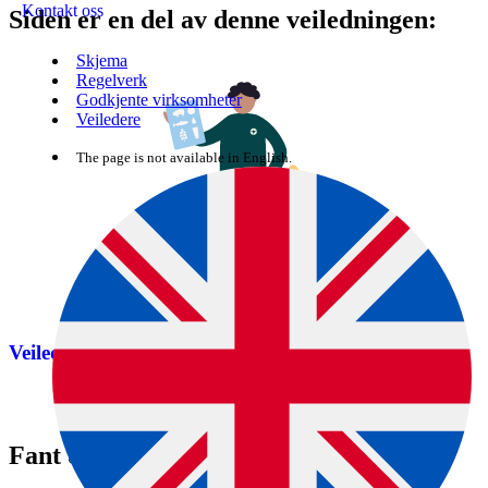
Kontakt oss
Siden er en del av denne veiledningen:
Skjema
Regelverk
Godkjente virksomheter
Veiledere
The page is not available in English.
Veiledning om hold av finkefugler
Fant du det du lette etter?