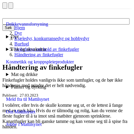
Drikkevannsforsyning
Hjem
Søk
Dyr
Dyr
Kjæledyr, konkurransedyr og hobbydyr
Burfugl
Fisk og akvakultur
Veiledning om hold av finkefugler
Håndtering av finkefugler
Kosmetikk og kroppspleieprodukter
Håndtering av finkefugler
Mat og drikke
Finkefugler holdes vanligvis ikke som tamfugler, og de bør ikke
håndteres med mindre det er helt nødvendig.
Planter og dyrking
Publisert
27.03.2023
Meld fra til Mattilsynet
I voliérer, eller hvis de skulle komme seg ut, er de lettest å fange
med en myk håv. Hvis du er tålmodig og rolig, kan du venne de
Om Mattilsynet
fleste fugler til å ta imot små matbiter gjennom sprinklene.
Kanarifugler kan bli ganske tamme og kan venne seg til å spise fra
Jobbe i Mattilsynet
hånden.