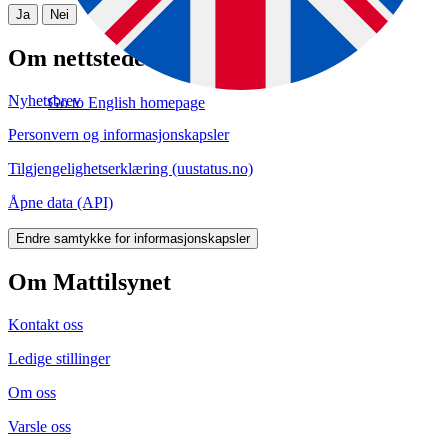
Ja
Nei
Om nettstedet
Nyhetsbrev
Go to English homepage
Personvern og informasjonskapsler
Tilgjengelighetserklæring (uustatus.no)
Åpne data (API)
Endre samtykke for informasjonskapsler
Om Mattilsynet
Kontakt oss
Ledige stillinger
Om oss
Varsle oss