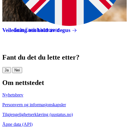
Veiledning om hold av degus
Go to English homepage
Fant du det du lette etter?
Ja
Nei
Om nettstedet
Nyhetsbrev
Personvern og informasjonskapsler
Tilgjengelighetserklæring (uustatus.no)
Åpne data (API)