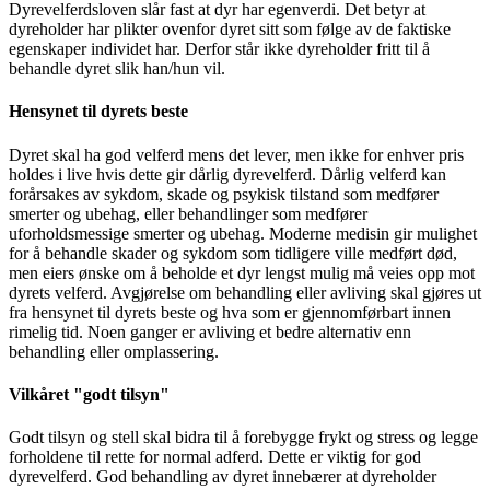
Dyrevelferdsloven slår fast at dyr har egenverdi. Det betyr at
dyreholder har plikter ovenfor dyret sitt som følge av de faktiske
egenskaper individet har. Derfor står ikke dyreholder fritt til å
behandle dyret slik han/hun vil.
Hensynet til dyrets beste
Dyret skal ha god velferd mens det lever, men ikke for enhver pris
holdes i live hvis dette gir dårlig dyrevelferd. Dårlig velferd kan
forårsakes av sykdom, skade og psykisk tilstand som medfører
smerter og ubehag, eller behandlinger som medfører
uforholdsmessige smerter og ubehag. Moderne medisin gir mulighet
for å behandle skader og sykdom som tidligere ville medført død,
men eiers ønske om å beholde et dyr lengst mulig må veies opp mot
dyrets velferd. Avgjørelse om behandling eller avliving skal gjøres ut
fra hensynet til dyrets beste og hva som er gjennomførbart innen
rimelig tid. Noen ganger er avliving et bedre alternativ enn
behandling eller omplassering.
Vilkåret "godt tilsyn"
Godt tilsyn og stell skal bidra til å forebygge frykt og stress og legge
forholdene til rette for normal adferd. Dette er viktig for god
dyrevelferd. God behandling av dyret innebærer at dyreholder