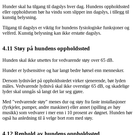
Hunder skal ha tilgang til dagslys hver dag. Hundens oppholdssted
eller oppholdsrom bør ha vindu som slipper inn dagslys, i tillegg til
kunstig belysning.
Tilgang til dagslys er viktig for hundens fysiologiske funksjoner og
velferd. Kunstig belysning kan ikke erstatte dagslys.
4.11
Støy på hundens oppholdssted
Hunden skal ikke utsettes for vedvarende støy over 65 dB.
Hunder er lydsensitive og har langt bedre hørsel enn mennesker.
Dersom lydnivået på oppholdsstedet virker sjenerende, bør lyden
måles. Vedvarende lydnivå skal ikke overstige 65 dB, og skadelige
lyder skal unngås så langt det lar seg gjøre.
Med "vedvarende støy" menes dur og støy fra faste installasjoner
(fyrkjeler, pumper, andre maskiner) eller annet (spilling av høy
musikk) som vedvarer i mer enn i 10 prosent av døgnet. Hunden bør
også ha anledning til å velge bort rom med støy.
4.12
Renhold av hundens oppholdssted