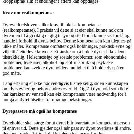
kroppsspråk slik at endringer i atferd kan oppdages.
Krav om realkompetanse
Dyrevelferdsloven stiller krav til faktisk kompetanse
(realkompetanse). I praksis vil dette si at eier skal kunne nok om
dyrearten til å gi riktig daglig tilsyn og stell for å kunne se, forstå og
handle i forhold til dyras behov. Denne kompetansen kan tilegnes på
ulike måter. Kompetanse omfatter også holdninger, praktisk evne og
vilje til å etterleve kravene. Et ønske om å holde dyr er ikke alene
tilstrekkelig. Helsemessige og sosiale problemer, som økonomiske
problemer, livskriser, alkohol- og stoffmisbruk og psykiske
problemer, kan svekke dyreholders mulighet til å holde dyr på en
god måte.
Lang erfaring er ikke nødvendigvis tilstrekkelig, siden kunnskapen
om dyrs evner og behov endres over tid. Også i dyrehold som ikke
har karakter av vanstell kan økt kompetanse være nødvendig for å
unngå at dyret utsettes for unødige belastninger.
Dyrepassere må også ha kompetanse
Dyreholder skal sørge for at dyret blir ivaretatt av kompetent person
til enhver tid. Dette gjelder også når pass av dyret overlates til andre.
Personer under 16 år skal ikke alene ha ansvar for dyr.