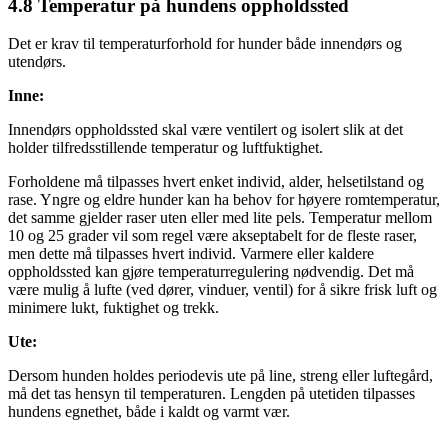
4.8
Temperatur på hundens oppholdssted
Det er krav til temperaturforhold for hunder både innendørs og
utendørs.
Inne:
Innendørs oppholdssted skal være ventilert og isolert slik at det
holder tilfredsstillende temperatur og luftfuktighet.
Forholdene må tilpasses hvert enket individ, alder, helsetilstand og
rase. Yngre og eldre hunder kan ha behov for høyere romtemperatur,
det samme gjelder raser uten eller med lite pels. Temperatur mellom
10 og 25 grader vil som regel være akseptabelt for de fleste raser,
men dette må tilpasses hvert individ. Varmere eller kaldere
oppholdssted kan gjøre temperaturregulering nødvendig. Det må
være mulig å lufte (ved dører, vinduer, ventil) for å sikre frisk luft og
minimere lukt, fuktighet og trekk.
Ute:
Dersom hunden holdes periodevis ute på line, streng eller luftegård,
må det tas hensyn til temperaturen. Lengden på utetiden tilpasses
hundens egnethet, både i kaldt og varmt vær.