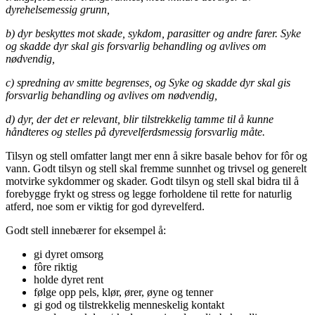
dyrehelsemessig grunn,
b) dyr beskyttes mot skade, sykdom, parasitter og andre farer. Syke
og skadde dyr skal gis forsvarlig behandling og avlives om
nødvendig,
c) spredning av smitte begrenses, og Syke og skadde dyr skal gis
forsvarlig behandling og avlives om nødvendig,
d) dyr, der det er relevant, blir tilstrekkelig tamme til å kunne
håndteres og stelles på dyrevelferdsmessig forsvarlig måte.
Tilsyn og stell omfatter langt mer enn å sikre basale behov for fôr og
vann. Godt tilsyn og stell skal fremme sunnhet og trivsel og generelt
motvirke sykdommer og skader. Godt tilsyn og stell skal bidra til å
forebygge frykt og stress og legge forholdene til rette for naturlig
atferd, noe som er viktig for god dyrevelferd.
Godt stell innebærer for eksempel å:
gi dyret omsorg
fôre riktig
holde dyret rent
følge opp pels, klør, ører, øyne og tenner
gi god og tilstrekkelig menneskelig kontakt