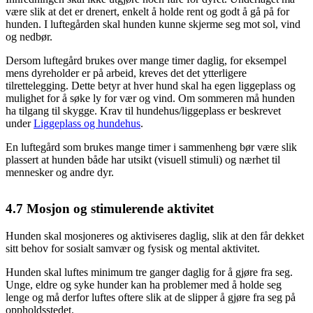
være slik at det er drenert, enkelt å holde rent og godt å gå på for
hunden. I luftegården skal hunden kunne skjerme seg mot sol, vind
og nedbør.
Dersom luftegård brukes over mange timer daglig, for eksempel
mens dyreholder er på arbeid, kreves det det ytterligere
tilrettelegging. Dette betyr at hver hund skal ha egen liggeplass og
mulighet for å søke ly for vær og vind. Om sommeren må hunden
ha tilgang til skygge. Krav til hundehus/liggeplass er beskrevet
under
Liggeplass og hundehus
.
En luftegård som brukes mange timer i sammenheng bør være slik
plassert at hunden både har utsikt (visuell stimuli) og nærhet til
mennesker og andre dyr.
4.7
Mosjon og stimulerende aktivitet
Hunden skal mosjoneres og aktiviseres daglig, slik at den får dekket
sitt behov for sosialt samvær og fysisk og mental aktivitet.
Hunden skal luftes minimum tre ganger daglig for å gjøre fra seg.
Unge, eldre og syke hunder kan ha problemer med å holde seg
lenge og må derfor luftes oftere slik at de slipper å gjøre fra seg på
oppholdsstedet.