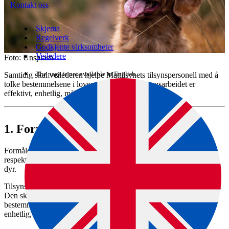
Kontakt oss
Skjema
Regelverk
Godkjente virksomheter
Veiledere
Foto: Unsplash
The page is not available in English.
Samtidig skal veilederen hjelpe Mattilsynets tilsynspersonell med å
tolke bestemmelsene i loven og bidra til at tilsynsarbeidet er
effektivt, enhetlig, målrettet og av god kvalitet.
1.
Formål og bruk av veilederen
Formålet med dyrevelferdsloven er å fremme god dyrevelferd og
respekt for dyr gjennom regulering av menneskers aktivitet overfor
dyr.
Tilsynsveilederen skal bidra til å fremme dyrevelferdslovens formål.
Den skal hjelpe Mattilsynets tilsynspersonell med å tolke
bestemmelsene i loven og bidra til at tilsynsarbeid er effektivt,
enhetlig, målrettet og av god kvalitet.