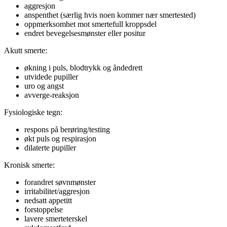
aggresjon
anspenthet (særlig hvis noen kommer nær smertested)
oppmerksomhet mot smertefull kroppsdel
endret bevegelsesmønster eller positur
Akutt smerte:
økning i puls, blodtrykk og åndedrett
utvidede pupiller
uro og angst
avverge-reaksjon
Fysiologiske tegn:
respons på berøring/testing
økt puls og respirasjon
dilaterte pupiller
Kronisk smerte:
forandret søvnmønster
irritabilitet/aggresjon
nedsatt appetitt
forstoppelse
lavere smerteterskel