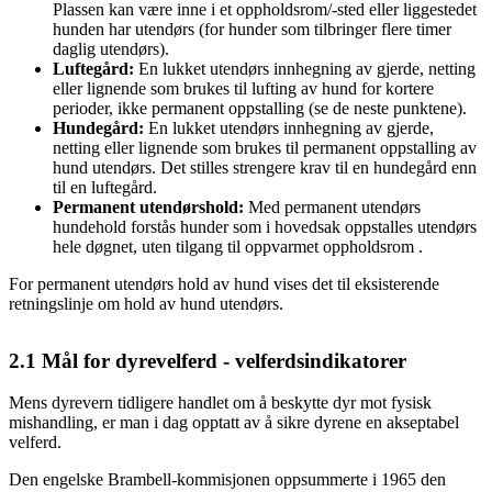
Plassen kan være inne i et oppholdsrom/-sted eller liggestedet
hunden har utendørs (for hunder som tilbringer flere timer
daglig utendørs).
Luftegård:
En lukket utendørs innhegning av gjerde, netting
eller lignende som brukes til lufting av hund for kortere
perioder, ikke permanent oppstalling (se de neste punktene).
Hundegård:
En lukket utendørs innhegning av gjerde,
netting eller lignende som brukes til permanent oppstalling av
hund utendørs. Det stilles strengere krav til en hundegård enn
til en luftegård.
Permanent utendørshold:
Med permanent utendørs
hundehold forstås hunder som i hovedsak oppstalles utendørs
hele døgnet, uten tilgang til oppvarmet oppholdsrom .
For permanent utendørs hold av hund vises det til eksisterende
retningslinje om hold av hund utendørs.
2.1
Mål for dyrevelferd - velferdsindikatorer
Mens dyrevern tidligere handlet om å beskytte dyr mot fysisk
mishandling, er man i dag opptatt av å sikre dyrene en akseptabel
velferd.
Den engelske Brambell-kommisjonen oppsummerte i 1965 den