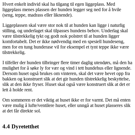
Hvert enkelt individ skal ha tilgang til egen liggeplass. Med
liggeplass menes plassen der hunden legger seg ned for å hvile
(seng, teppe, madrass eller liknende).
Liggeplassen skal være stor nok til at hunden kan ligge i naturlig
stilling, og underlaget skal tilpasses hundens behov. Underlag skal
være tilstrekkelig tykt og godt nok polstret til at hunden ligger
komfortabelt. Det er ikke nødvendig med en spesiell hundeseng,
men for en tung hunderase vil for eksempel et tynt teppe ikke være
tilstrekkelig.
I tilfeller der hunden tilbringer flere timer daglig utendørs, må den ha
mulighet for å søke ly for vær og vind i tett hundehus eller lignende.
Dersom huset også brukes om vinteren, skal det være hevet opp fra
bakken og konstruert slik at det gir hunden tilstrekkelig beskyttelse,
slik at den ikke fryser. Huset skal også være konstruert slik at det er
lett å holde rent.
Om sommeren er det viktig at huset ikke er for varmt. Det må enten
være mulig å lufte/ventilere huset, eller unngå at huset plasseres slik
at det får direkte sol.
4.4
Dyretetthet