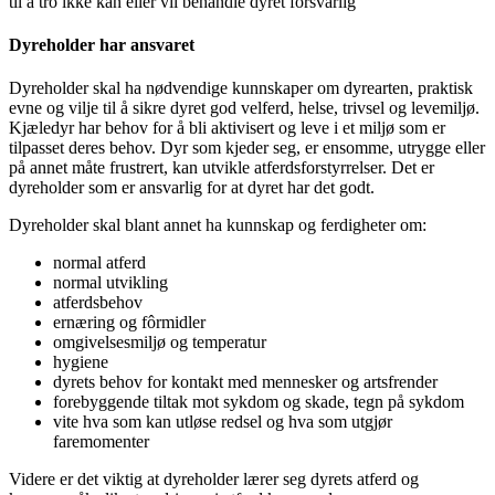
til å tro ikke kan eller vil behandle dyret forsvarlig
Dyreholder har ansvaret
Dyreholder skal ha nødvendige kunnskaper om dyrearten, praktisk
evne og vilje til å sikre dyret god velferd, helse, trivsel og levemiljø.
Kjæledyr har behov for å bli aktivisert og leve i et miljø som er
tilpasset deres behov. Dyr som kjeder seg, er ensomme, utrygge eller
på annet måte frustrert, kan utvikle atferdsforstyrrelser. Det er
dyreholder som er ansvarlig for at dyret har det godt.
Dyreholder skal blant annet ha kunnskap og ferdigheter om:
normal atferd
normal utvikling
atferdsbehov
ernæring og fôrmidler
omgivelsesmiljø og temperatur
hygiene
dyrets behov for kontakt med mennesker og artsfrender
forebyggende tiltak mot sykdom og skade, tegn på sykdom
vite hva som kan utløse redsel og hva som utgjør
faremomenter
Videre er det viktig at dyreholder lærer seg dyrets atferd og