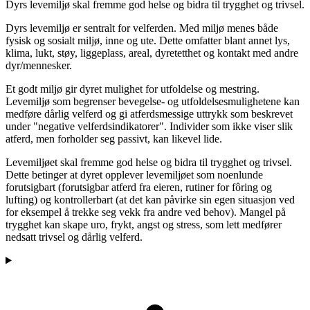
Dyrs levemiljø skal fremme god helse og bidra til trygghet og trivsel.
Dyrs levemiljø er sentralt for velferden. Med miljø menes både
fysisk og sosialt miljø, inne og ute. Dette omfatter blant annet lys,
klima, lukt, støy, liggeplass, areal, dyretetthet og kontakt med andre
dyr/mennesker.
Et godt miljø gir dyret mulighet for utfoldelse og mestring.
Levemiljø som begrenser bevegelse- og utfoldelsesmulighetene kan
medføre dårlig velferd og gi atferdsmessige uttrykk som beskrevet
under "negative velferdsindikatorer". Individer som ikke viser slik
atferd, men forholder seg passivt, kan likevel lide.
Levemiljøet skal fremme god helse og bidra til trygghet og trivsel.
Dette betinger at dyret opplever levemiljøet som noenlunde
forutsigbart (forutsigbar atferd fra eieren, rutiner for fôring og
lufting) og kontrollerbart (at det kan påvirke sin egen situasjon ved
for eksempel å trekke seg vekk fra andre ved behov). Mangel på
trygghet kan skape uro, frykt, angst og stress, som lett medfører
nedsatt trivsel og dårlig velferd.