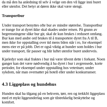
da må den ha anledning til selv å velge om den vil ligge inni buret
eller utenfor. Det betyr at døren ikke skal være stengt.
Transportbur
Under transport benyttes ofte bur av mindre størrelse. Transportbur
er trange for at dyret ikke skal skades under reisen. På grunn av
begrensningene slike bur gir, skal de kun brukes i redusert omfang.
Bur kan med andre ord brukes til å transportere dyret fra A til B,
men ikke for oppstalling over tid mens bilen står i ro, for eksempel
mens eier er på jobb. Det er også viktig at hunder som holdes i bur
under transport, får pauser og blir luftet utenfor buret underveis.
Kjæledyr som skal fraktes i bur må være tilvent dette i forkant. Noen
ganger kan det være nødvendig å ha dyret i bur i avgrensede, korte
perioder, for eksempel under oppstalling hos veterinær, under
sykdom, når man overnatter på hotell eller under konkurranser.
4.3
Liggeplass og hundehus
Hunden skal ha tilgang på en bekvem, tørr, ren og trekkfri liggeplass
med et mykt liggeunderlag som gir tilstrekkelig beskyttelse og
komfort.