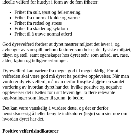
ideelle velferd for husdyr i form av de fem friheter:
Frihet fra sult, tørst og feilernæring
Frihet fra unormal kulde og varme
Frihet fra redsel og stress
Frihet fra skader og sykdom
Frihet til å utøve normal atferd
God dyrevelferd fordrer at dyret mestrer miljøet det lever i, og
avhenger av samspill mellom faktorer som helse, det fysiske miljøet,
tilsyn og stell, samt egenskaper hos dyret selv, som atferd, art, rase,
alder, kjønn og tidligere erfaringer.
Dyrevelferd kan variere fra meget god til meget dårlig. For at
velferden skal være god må dyret ha positive opplevelser. Når man
vurderer dyrets velferd, må man derfor forsøke å gjøre en samlet
vurdering av hvordan dyret har det, hvilke positive og negative
opplevelser det utsettes for i sitt levemiljø. Jo flere relevante
opplysninger som ligger til grunn, jo bedre.
Det kan være vanskelig å vurdere dette, og det er derfor
hensiktsmessig å heller benytte indikatorer (tegn) som sier noe om
hvordan dyret har det.
Positive velferdsindikatorer