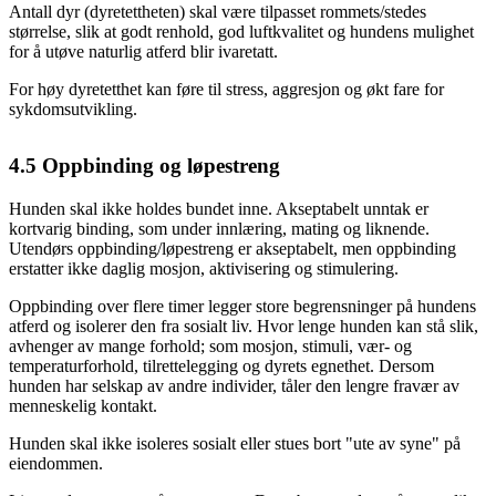
Antall dyr (dyretettheten) skal være tilpasset rommets/stedes
størrelse, slik at godt renhold, god luftkvalitet og hundens mulighet
for å utøve naturlig atferd blir ivaretatt.
For høy dyretetthet kan føre til stress, aggresjon og økt fare for
sykdomsutvikling.
4.5
Oppbinding og løpestreng
Hunden skal ikke holdes bundet inne. Akseptabelt unntak er
kortvarig binding, som under innlæring, mating og liknende.
Utendørs oppbinding/løpestreng er akseptabelt, men oppbinding
erstatter ikke daglig mosjon, aktivisering og stimulering.
Oppbinding over flere timer legger store begrensninger på hundens
atferd og isolerer den fra sosialt liv. Hvor lenge hunden kan stå slik,
avhenger av mange forhold; som mosjon, stimuli, vær- og
temperaturforhold, tilrettelegging og dyrets egnethet. Dersom
hunden har selskap av andre individer, tåler den lengre fravær av
menneskelig kontakt.
Hunden skal ikke isoleres sosialt eller stues bort "ute av syne" på
eiendommen.