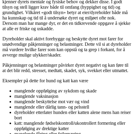
kjenner dyrets mentale og fysiske behov og dekker disse. I godt
tilsyn og stell ligger krav både til omfang (hyppighet og tid) og
grundighet. Vilkåret «godt tilsyn» betyr at eier/dyreholder både må
ha kunnskap og tid til å undersøke dyret og miljøet ofte nok.
Dersom man har mange dyr, er det en tidkrevende oppgave å sjekke
at alle er friske og uskadde.
Dyreholder skal aktivt forebygge og beskytte dyret mot farer for
unødvendige påkjenninger og belastninger. Dette vil si at dyreholder
må vurdere hvilke farer som kan oppstå og ta grep i forkant, for å
avverge mulige ulykker/skader.
Påkjenninger og belastninger påvirker dyret negativt og kan føre til
at det blir redd, stresset, medtatt, skadet, syk, svekket eller utmattet.
Eksempler på dette for hund og katt kan være
manglende oppfølging av sykdom og skade
manglende vaksinasjon
manglende beskyttelse mot vær og vind
manglende eller dårlig tann- og pelsstell
dyreholder etterlater hunden eller katten alene mens han reiser
bort
katt: manglende fødselskontroll/ukontrollert formering eller
oppfølging av drektige katter
manglende fôring eller feilernæring