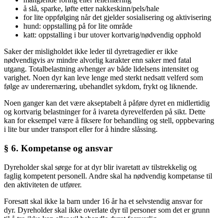
å slå, sparke, løfte etter nakkeskinn/pels/hale
for lite oppfølging når det gjelder sosialisering og aktivisering
hund: oppstalling på for lite område
katt: oppstalling i bur utover kortvarig/nødvendig opphold
Saker der misligholdet ikke leder til dyretragedier er ikke
nødvendigvis av mindre alvorlig karakter enn saker med fatal
utgang. Totalbelastning avhenger av både lidelsens intensitet og
varighet. Noen dyr kan leve lenge med sterkt nedsatt velferd som
følge av underernæring, ubehandlet sykdom, frykt og liknende.
Noen ganger kan det være akseptabelt å påføre dyret en midlertidig
og kortvarig belastninger for å ivareta dyrevelferden på sikt. Dette
kan for eksempel være å fiksere for behandling og stell, oppbevaring
i lite bur under transport eller for å hindre slåssing.
§ 6. Kompetanse og ansvar
Dyreholder skal sørge for at dyr blir ivaretatt av tilstrekkelig og
faglig kompetent personell. Andre skal ha nødvendig kompetanse til
den aktiviteten de utfører.
Foresatt skal ikke la barn under 16 år ha et selvstendig ansvar for
dyr. Dyreholder skal ikke overlate dyr til personer som det er grunn