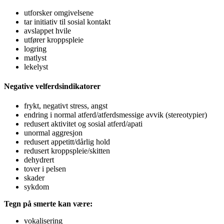
utforsker omgivelsene
tar initiativ til sosial kontakt
avslappet hvile
utfører kroppspleie
logring
matlyst
lekelyst
Negative velferdsindikatorer
frykt, negativt stress, angst
endring i normal atferd/atferdsmessige avvik (stereotypier)
redusert aktivitet og sosial atferd/apati
unormal aggresjon
redusert appetitt/dårlig hold
redusert kroppspleie/skitten
dehydrert
tover i pelsen
skader
sykdom
Tegn på smerte kan være:
vokalisering