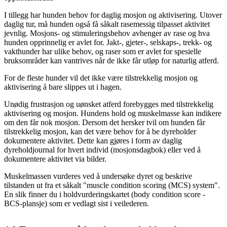
I tillegg har hunden behov for daglig mosjon og aktivisering. Utover
daglig tur, må hunden også få såkalt rasemessig tilpasset aktivitet
jevnlig. Mosjons- og stimuleringsbehov avhenger av rase og hva
hunden opprinnelig er avlet for. Jakt-, gjeter-, selskaps-, trekk- og
vakthunder har ulike behov, og raser som er avlet for spesielle
bruksområder kan vantrives når de ikke får utløp for naturlig atferd.
For de fleste hunder vil det ikke være tilstrekkelig mosjon og
aktivisering å bare slippes ut i hagen.
Unødig frustrasjon og uønsket atferd forebygges med tilstrekkelig
aktivisering og mosjon. Hundens hold og muskelmasse kan indikere
om den får nok mosjon. Dersom det hersker tvil om hunden får
tilstrekkelig mosjon, kan det være behov for å be dyreholder
dokumentere aktivitet. Dette kan gjøres i form av daglig
dyreholdjournal for hvert individ (mosjonsdagbok) eller ved å
dokumentere aktivitet via bilder.
Muskelmassen vurderes ved å undersøke dyret og beskrive
tilstanden ut fra et såkalt "muscle condition scoring (MCS) system".
En slik finner du i holdvurderingskartet (body condition score -
BCS-plansje) som er vedlagt sist i veilederen.