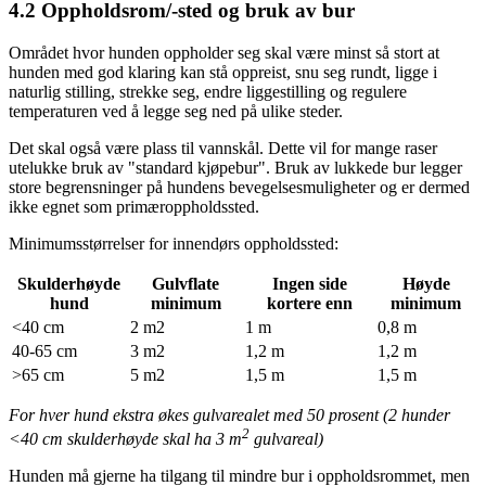
4.2
Oppholdsrom/-sted og bruk av bur
Området hvor hunden oppholder seg skal være minst så stort at
hunden med god klaring kan stå oppreist, snu seg rundt, ligge i
naturlig stilling, strekke seg, endre liggestilling og regulere
temperaturen ved å legge seg ned på ulike steder.
Det skal også være plass til vannskål. Dette vil for mange raser
utelukke bruk av "standard kjøpebur". Bruk av lukkede bur legger
store begrensninger på hundens bevegelsesmuligheter og er dermed
ikke egnet som primæroppholdssted.
Minimumsstørrelser for innendørs oppholdssted:
Skulderhøyde
Gulvflate
Ingen side
Høyde
hund
minimum
kortere enn
minimum
<40 cm
2 m2
1 m
0,8 m
40-65 cm
3 m2
1,2 m
1,2 m
>65 cm
5 m2
1,5 m
1,5 m
For hver hund ekstra økes gulvarealet med 50 prosent (2 hunder
2
<40 cm skulderhøyde skal ha 3 m
gulvareal)
Hunden må gjerne ha tilgang til mindre bur i oppholdsrommet, men