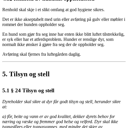
Renhold skal skje i et slikt omfang at god hygiene sikres.
Det er ikke akseptabelt med urin eller avføring på gulv eller møbler i
rommet der hunden oppholder seg.
En hund som gjør fra seg inne har enten ikke blitt luftet tilstrekkelig,
er syk eller har et atferdsproblem. Hunder er renslige dyr, som
normalt ikke ønsker å gjøre fra seg der de oppholder seg.
Avføring skal fjernes fra luftegården daglig.
5.
Tilsyn og stell
5.1
§ 24 Tilsyn og stell
Dyreholder skal sikre at dyr får godt tilsyn og stell, herunder sikre
at:
a) fôr, beite og vann er av god kvalitet, dekker dyrets behov for
næring og væske og fremmer god helse og velferd. Dyr skal ikke
tvangsfôres eller tvangsvannes, med mindre det skjer av