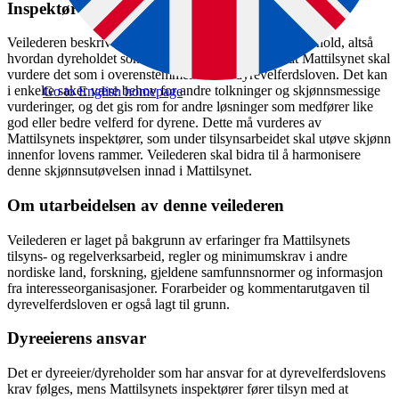
Inspektørene skal utøve skjønn
Veilederen beskriver noen nedre grenser for lovlig dyrehold, altså
hvordan dyreholdet som et minimum må være for at Mattilsynet skal
vurdere det som i overenstemmelse med dyrevelferdsloven. Det kan
i enkelte saker være behov for andre tolkninger og skjønnsmessige
Go to English homepage
vurderinger, og det gis rom for andre løsninger som medfører like
god eller bedre velferd for dyrene. Dette må vurderes av
Mattilsynets inspektører, som under tilsynsarbeidet skal utøve skjønn
innenfor lovens rammer. Veilederen skal bidra til å harmonisere
denne skjønnsutøvelsen innad i Mattilsynet.
Om utarbeidelsen av denne veilederen
Veilederen er laget på bakgrunn av erfaringer fra Mattilsynets
tilsyns- og regelverksarbeid, regler og minimumskrav i andre
nordiske land, forskning, gjeldene samfunnsnormer og informasjon
fra interesseorganisasjoner. Forarbeider og kommentarutgaven til
dyrevelferdsloven er også lagt til grunn.
Dyreeierens ansvar
Det er dyreeier/dyreholder som har ansvar for at dyrevelferdslovens
krav følges, mens Mattilsynets inspektører fører tilsyn med at