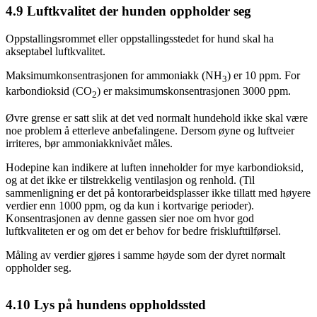
4.9
Luftkvalitet der hunden oppholder seg
Oppstallingsrommet eller oppstallingsstedet for hund skal ha
akseptabel luftkvalitet.
Maksimumkonsentrasjonen for ammoniakk (NH
) er 10 ppm. For
3
karbondioksid (CO
) er maksimumskonsentrasjonen 3000 ppm.
2
Øvre grense er satt slik at det ved normalt hundehold ikke skal være
noe problem å etterleve anbefalingene. Dersom øyne og luftveier
irriteres, bør ammoniakknivået måles.
Hodepine kan indikere at luften inneholder for mye karbondioksid,
og at det ikke er tilstrekkelig ventilasjon og renhold. (Til
sammenligning er det på kontorarbeidsplasser ikke tillatt med høyere
verdier enn 1000 ppm, og da kun i kortvarige perioder).
Konsentrasjonen av denne gassen sier noe om hvor god
luftkvaliteten er og om det er behov for bedre frisklufttilførsel.
Måling av verdier gjøres i samme høyde som der dyret normalt
oppholder seg.
4.10
Lys på hundens oppholdssted