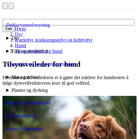
Drikkevannsforsyning
Hjem
Søk
Dyr
Dyr
Kjæledyr, konkurransedyr og hobbydyr
Hund
Fisk og akvakultur
Tilsynsveileder for hund
Tilsynsveileder for hund
Kosmetikk og kroppspleieprodukter
Mat og drikke
Hensikten med veilederen er å gjøre det enklere for hundeeiere å
følge dyrevelferdslovens krav til god velferd.
Planter og dyrking
Meld fra til Mattilsynet
Om Mattilsynet
Jobbe i Mattilsynet