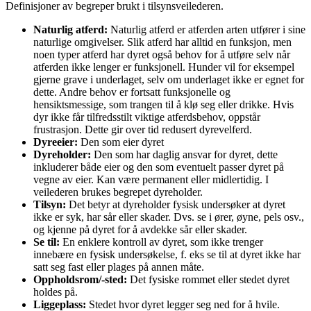
Definisjoner av begreper brukt i tilsynsveilederen.
Naturlig atferd:
Naturlig atferd er atferden arten utfører i sine
naturlige omgivelser. Slik atferd har alltid en funksjon, men
noen typer atferd har dyret også behov for å utføre selv når
atferden ikke lenger er funksjonell. Hunder vil for eksempel
gjerne grave i underlaget, selv om underlaget ikke er egnet for
dette. Andre behov er fortsatt funksjonelle og
hensiktsmessige, som trangen til å klø seg eller drikke. Hvis
dyr ikke får tilfredsstilt viktige atferdsbehov, oppstår
frustrasjon. Dette gir over tid redusert dyrevelferd.
Dyreeier:
Den som eier dyret
Dyreholder:
Den som har daglig ansvar for dyret, dette
inkluderer både eier og den som eventuelt passer dyret på
vegne av eier. Kan være permanent eller midlertidig. I
veilederen brukes begrepet dyreholder.
Tilsyn:
Det betyr at dyreholder fysisk undersøker at dyret
ikke er syk, har sår eller skader. Dvs. se i ører, øyne, pels osv.,
og kjenne på dyret for å avdekke sår eller skader.
Se til:
En enklere kontroll av dyret, som ikke trenger
innebære en fysisk undersøkelse, f. eks se til at dyret ikke har
satt seg fast eller plages på annen måte.
Oppholdsrom/-sted:
Det fysiske rommet eller stedet dyret
holdes på.
Liggeplass:
Stedet hvor dyret legger seg ned for å hvile.