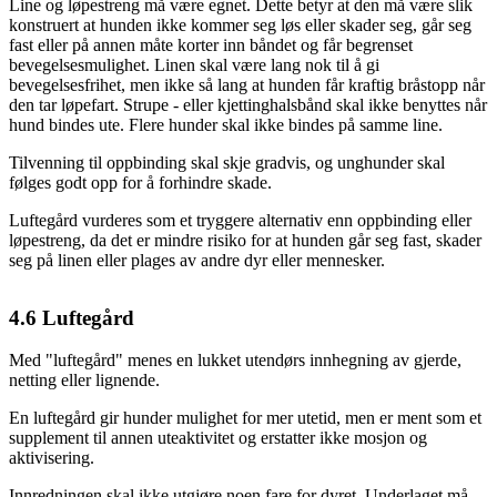
Line og løpestreng må være egnet. Dette betyr at den må være slik
konstruert at hunden ikke kommer seg løs eller skader seg, går seg
fast eller på annen måte korter inn båndet og får begrenset
bevegelsesmulighet. Linen skal være lang nok til å gi
bevegelsesfrihet, men ikke så lang at hunden får kraftig bråstopp når
den tar løpefart. Strupe - eller kjettinghalsbånd skal ikke benyttes når
hund bindes ute. Flere hunder skal ikke bindes på samme line.
Tilvenning til oppbinding skal skje gradvis, og unghunder skal
følges godt opp for å forhindre skade.
Luftegård vurderes som et tryggere alternativ enn oppbinding eller
løpestreng, da det er mindre risiko for at hunden går seg fast, skader
seg på linen eller plages av andre dyr eller mennesker.
4.6
Luftegård
Med "luftegård" menes en lukket utendørs innhegning av gjerde,
netting eller lignende.
En luftegård gir hunder mulighet for mer utetid, men er ment som et
supplement til annen uteaktivitet og erstatter ikke mosjon og
aktivisering.
Innredningen skal ikke utgjøre noen fare for dyret. Underlaget må