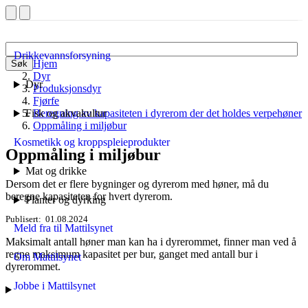
Drikkevannsforsyning
Hjem
Søk
Dyr
Dyr
Produksjonsdyr
Fjørfe
Fisk og akvakultur
Beregning av kapasiteten i dyrerom der det holdes verpehøner
Oppmåling i miljøbur
Kosmetikk og kroppspleieprodukter
Oppmåling i miljøbur
Mat og drikke
Dersom det er flere bygninger og dyrerom med høner, må du
beregne kapasiteten for hvert dyrerom.
Planter og dyrking
Publisert
01.08.2024
Meld fra til Mattilsynet
Maksimalt antall høner man kan ha i dyrerommet, finner man ved å
regne maksimum kapasitet per bur, ganget med antall bur i
Om Mattilsynet
dyrerommet.
Jobbe i Mattilsynet