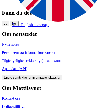
Fann du det du leita etter?
Ja
Nei
Go to English homepage
Om nettstedet
Nyhetsbrev
Personvern og informasjonskapsler
Tilgjengelighetserklæring (uustatus.no)
Åpne data (API)
Endre samtykke for informasjonskapslar
Om Mattilsynet
Kontakt oss
Ledige stillinger