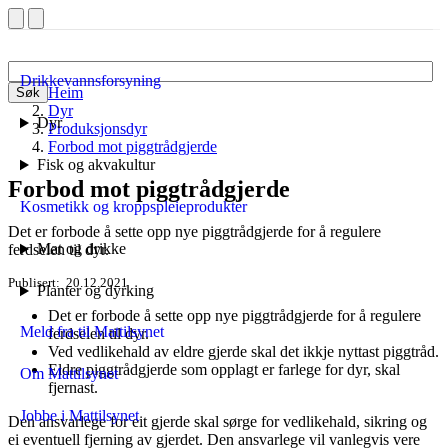
Drikkevannsforsyning
Heim
Søk
Dyr
Dyr
Produksjonsdyr
Forbod mot piggtrådgjerde
Fisk og akvakultur
Forbod mot piggtrådgjerde
Kosmetikk og kroppspleieprodukter
Det er forbode å sette opp nye piggtrådgjerde for å regulere
Mat og drikke
ferdselen til dyr.
Publisert
20.12.2021
Planter og dyrking
Det er forbode å sette opp nye piggtrådgjerde for å regulere
Meld fra til Mattilsynet
ferdselen til dyr.
Ved vedlikehald av eldre gjerde skal det ikkje nyttast piggtråd.
Eldre piggtrådgjerde som opplagt er farlege for dyr, skal
Om Mattilsynet
fjernast.
Jobbe i Mattilsynet
Den ansvarlege for eit gjerde skal sørge for vedlikehald, sikring og
ei eventuell fjerning av gjerdet. Den ansvarlege vil vanlegvis vere