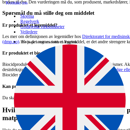
brukes til dyr. Den vurderingen må du, som produsent, markedsfører, im
Kontakt oss
Spørsmål du må stille deg om middelet
Skjema
Regelverk
Er produktet et legemiddel?
Godkjente virksomheter
Veiledere
Les mer om definisjonen av legemidler hos
Direktoratet for medisinsk
(dmp.no)
. Hvis det regnes som et legemiddel, er det andre strengere k
The page is not available in English.
Er produktet et biocid?
Biocidprodukter benyttes til bekjempelse av uønskede organismer. Akt
desinfeksjonsmidler og insektmidler. Les mer hos
Importere, selge ell
Biocider skal kun brukes til dyr hvis de er godkjent for det.
Kan produktet være skadelig for dyret?
Da skal det ikke brukes.
Hvilke krav stilles til kosmetikk og andre p
matproduserende dyr?