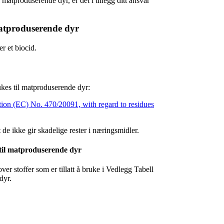
matproduserende dyr, er det i tillegg ditt ansvar
matproduserende dyr
er et biocid.
ukes til matproduserende dyr:
ation (EC) No. 470/20091, with regard to residues
de ikke gir skadelige rester i næringsmidler.
s til matproduserende dyr
ver stoffer som er tillatt å bruke i Vedlegg Tabell
dyr.