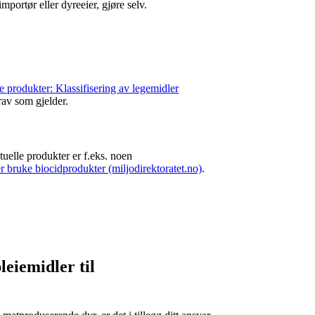
portør eller dyreeier, gjøre selv.
e produkter: Klassifisering av legemidler
rav som gjelder.
uelle produkter er f.eks. noen
er bruke biocidprodukter (miljodirektoratet.no)
.
leiemidler til