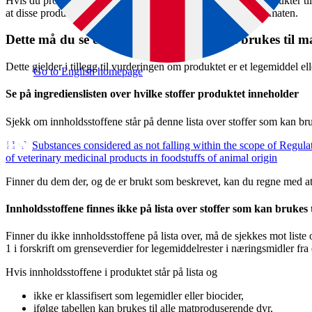
Hvis du produserer, markedsfører, importerer eller bruker produkter til 
at disse produktene ikke fører til rester av skadelige stoffer i maten.
Dette må du se etter når produktene skal brukes til 
Dette gjelder i tillegg til vurderingen om produktet er et legemiddel ell
Go to English homepage
Se på ingredienslisten over hvilke stoffer produktet inneholder
Sjekk om innholdsstoffene står på denne lista over stoffer som kan br
Substances considered as not falling within the scope of Regul
of veterinary medicinal products in foodstuffs of animal origin
Finner du dem der, og de er brukt som beskrevet, kan du regne med at 
Innholdsstoffene finnes ikke på lista over stoffer som kan bruke
Finner du ikke innholdsstoffene på lista over, må de sjekkes mot liste o
1 i forskrift om grenseverdier for legemiddelrester i næringsmidler fra 
Hvis innholdsstoffene i produktet står på lista og
ikke er klassifisert som legemidler eller biocider,
ifølge tabellen kan brukes til alle matproduserende dyr,