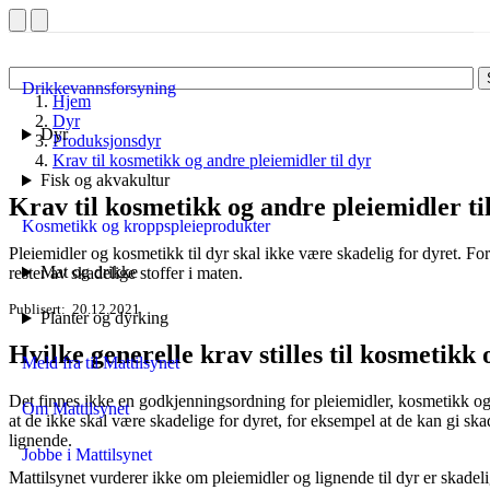
Drikkevannsforsyning
Hjem
Dyr
Dyr
Produksjonsdyr
Krav til kosmetikk og andre pleiemidler til dyr
Fisk og akvakultur
Krav til kosmetikk og andre pleiemidler ti
Kosmetikk og kroppspleieprodukter
Pleiemidler og kosmetikk til dyr skal ikke være skadelig for dyret. Fo
Mat og drikke
rester av skadelige stoffer i maten.
Publisert
20.12.2021
Planter og dyrking
Hvilke generelle krav stilles til kosmetikk 
Meld fra til Mattilsynet
Det finnes ikke en godkjenningsordning for pleiemidler, kosmetikk og 
Om Mattilsynet
at de ikke skal være skadelige for dyret, for eksempel at de kan gi ska
lignende.
Jobbe i Mattilsynet
Mattilsynet vurderer ikke om pleiemidler og lignende til dyr er skadel