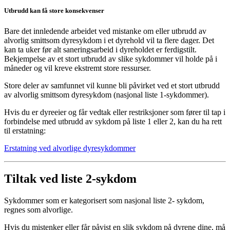
Utbrudd kan få store konsekvenser
Bare det innledende arbeidet ved mistanke om eller utbrudd av
alvorlig smittsom dyresykdom i et dyrehold vil ta flere dager. Det
kan ta uker før alt saneringsarbeid i dyreholdet er ferdigstilt.
Bekjempelse av et stort utbrudd av slike sykdommer vil holde på i
måneder og vil kreve ekstremt store ressurser.
Store deler av samfunnet vil kunne bli påvirket ved et stort utbrudd
av alvorlig smittsom dyresykdom (nasjonal liste 1-sykdommer).
Hvis du er dyreeier og får vedtak eller restriksjoner som fører til tap i
forbindelse med utbrudd av sykdom på liste 1 eller 2, kan du ha rett
til erstatning:
Erstatning ved alvorlige dyresykdommer
Tiltak ved liste 2-sykdom
Sykdommer som er kategorisert som nasjonal liste 2- sykdom,
regnes som alvorlige.
Hvis du mistenker eller får påvist en slik sykdom på dyrene dine, må