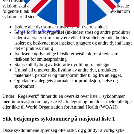
Ved mistanke om sykdom som er oppført som nasjonal liste 1-
sykdom skal den som er ansvarlig for driften umiddelbart iverksette
følgende tiltak for å hindre videre spredning, inntil det er avklart om
sykdom er til sted:
Isolere alle dyr som er mistenkt for å være smittet
Go to English homepage
Sørge for at husdyrgjødsel (inkludert strø) og andre produkter
eller materialer som kan være eller bli smittebærende, holdes
isolert og beskyttet mot insekter, gnagere og andre dyr så langt
det er praktisk mulig
Iverksette nødvendige biosikkerhetstiltak for å redusere
risikoen for smittespredning
Stanse all flytting av listeførte dyr til og fra anlegget
Unngå all unødvendig flytting av andre dyr, produkter,
materialer, personer og transportmidler til og fra anlegget.
Oppdatere anleggets journaler for produksjon, helse og
sporbarhet
Under "Regelverk" finner du en oversikt over liste 1-sykdommer,
med informasjon om høyeste EU-kategori og om de er meldepliktige
eller ikke til World Organisation for Animal Health (WOAH).
Slik bekjempes sykdommer på nasjonal liste 1
Disse sykdommene sprer seg ofte raskt, og gjør dyr alvorlig syke.