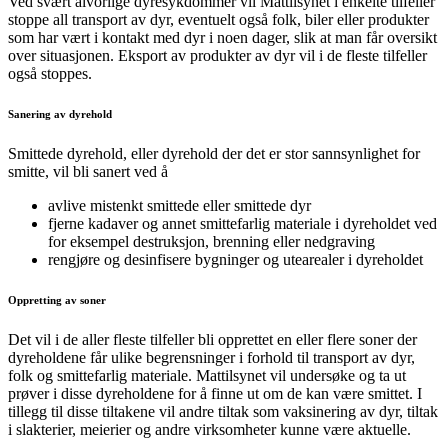
Ved svært alvorlige dyresykdommer vil Mattilsynet i enkelte tilfeller
stoppe all transport av dyr, eventuelt også folk, biler eller produkter
som har vært i kontakt med dyr i noen dager, slik at man får oversikt
over situasjonen. Eksport av produkter av dyr vil i de fleste tilfeller
også stoppes.
Sanering av dyrehold
Smittede dyrehold, eller dyrehold der det er stor sannsynlighet for
smitte, vil bli sanert ved å
avlive mistenkt smittede eller smittede dyr
fjerne kadaver og annet smittefarlig materiale i dyreholdet ved
for eksempel destruksjon, brenning eller nedgraving
rengjøre og desinfisere bygninger og utearealer i dyreholdet
Oppretting av soner
Det vil i de aller fleste tilfeller bli opprettet en eller flere soner der
dyreholdene får ulike begrensninger i forhold til transport av dyr,
folk og smittefarlig materiale. Mattilsynet vil undersøke og ta ut
prøver i disse dyreholdene for å finne ut om de kan være smittet. I
tillegg til disse tiltakene vil andre tiltak som vaksinering av dyr, tiltak
i slakterier, meierier og andre virksomheter kunne være aktuelle.