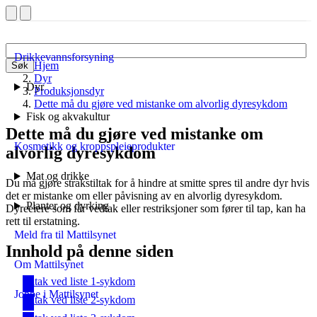
Drikkevannsforsyning
Hjem
Søk
Dyr
Dyr
Produksjonsdyr
Dette må du gjøre ved mistanke om alvorlig dyresykdom
Fisk og akvakultur
Dette må du gjøre ved mistanke om
Kosmetikk og kroppspleieprodukter
alvorlig dyresykdom
Mat og drikke
Du må gjøre strakstiltak for å hindre at smitte spres til andre dyr hvis
det er mistanke om eller påvisning av en alvorlig dyresykdom.
Planter og dyrking
Dyreeiere som får vedtak eller restriksjoner som fører til tap, kan ha
rett til erstatning.
Meld fra til Mattilsynet
Innhold på denne siden
Om Mattilsynet
Tiltak ved liste 1-sykdom
Jobbe i Mattilsynet
Tiltak ved liste 2-sykdom