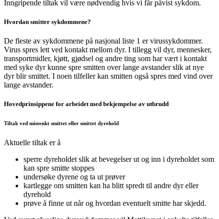
Inngripende tiltak vil være nødvendig hvis vi får påvist sykdom.
Hvordan smitter sykdommene?
De fleste av sykdommene på nasjonal liste 1 er virussykdommer.
Virus spres lett ved kontakt mellom dyr. I tillegg vil dyr, mennesker,
transportmidler, kjøtt, gjødsel og andre ting som har vært i kontakt
med syke dyr kunne spre smitten over lange avstander slik at nye
dyr blir smittet. I noen tilfeller kan smitten også spres med vind over
lange avstander.
Hovedprinsippene for arbeidet med bekjempelse av utbrudd
Tiltak ved mistenkt smittet eller smittet dyrehold
Aktuelle tiltak er å
sperre dyreholdet slik at bevegelser ut og inn i dyreholdet som
kan spre smitte stoppes
undersøke dyrene og ta ut prøver
kartlegge om smitten kan ha blitt spredt til andre dyr eller
dyrehold
prøve å finne ut når og hvordan eventuelt smitte har skjedd.