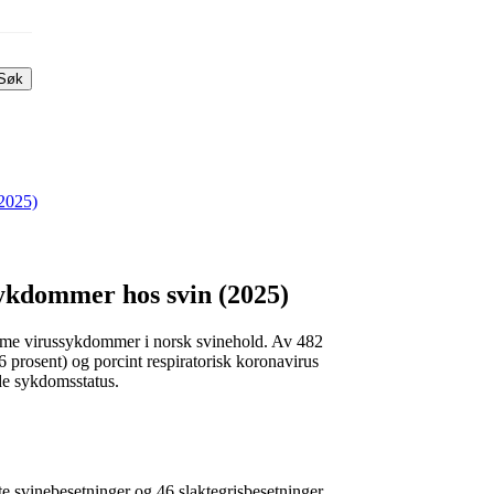
Søk
(2025)
ykdommer hos svin (2025)
omme virussykdommer i norsk svinehold. Av 482
 prosent) og porcint respiratorisk koronavirus
de sykdomsstatus.
 svinebesetninger og 46 slaktegrisbesetninger.