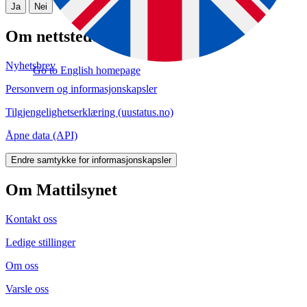
Ja
Nei
Om nettstedet
Nyhetsbrev
Go to English homepage
Personvern og informasjonskapsler
Tilgjengelighetserklæring (uustatus.no)
Åpne data (API)
Endre samtykke for informasjonskapsler
Om Mattilsynet
Kontakt oss
Ledige stillinger
Om oss
Varsle oss