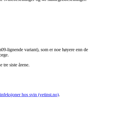
m09-lignende variant), som er noe høyere enn de
Norge.
 tre siste årene.
infeksjoner hos svin (vetinst.no)
.