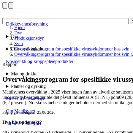
Drikkevannsforsyning
Hjem
Dyr
Dyr
Produksjonsdyr
Svin
Fisk og akvakultur
Overvåkingsprogram for spesifikke virussykdommer hos svin
Overvåkingsprogram for spesifikke virussykdommer hos svin 
Kosmetikk og kroppspleieprodukter
Rapport
Mat og drikke
Overvåkingsprogram for spesifikke viruss
Planter og dyrking
Mattilsynets overvåking i 2025 viser ingen funn av alvorlige smitts
undersøkte besetninger ble det påvist influensa A (H1N1) pdm09 (28,6
Meld fra til Mattilsynet
(6,2 prosent). Norske svinebesetninger beholder dermed sin unike go
Om Mattilsynet
Faglig gjennomgått
25.06.2026
Hva ble undersøkt?
Jobbe i Mattilsynet
482 svinehold, hvorav 63 avlsanlegg, 11 purkeringnav, 362 kombinerte