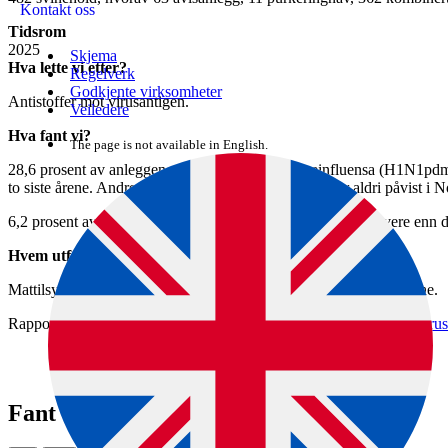
Kontakt oss
Tidsrom
2025
Skjema
Hva lette vi etter?
Regelverk
Godkjente virksomheter
Antistoffer mot virusantigen.
Veiledere
Hva fant vi?
The page is not available in English.
28,6 prosent av anleggene testet positivt for svineinfluensa (H1N1pd
to siste årene. Andre svine assosierte influensa virus er aldri påvist i 
6,2 prosent av anleggene testet positivt for PRCV, som er lavere enn de
Hvem utførte oppdraget?
Mattilsynet tar ut prøvene og Veterinærinstituttet analyserer prøvene.
Rapporten finner du på Veterinærinstituttets nettsider:
Spesifikke virus
Fant du det du lette etter?