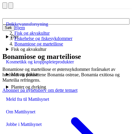
Drikkevannsforsyning
Hjem
Søk
Fisk og akvakultur
Dyr
Fiskehelse og fiskesykdommer
Bonamiose og marteiliose
Fisk og akvakultur
Bonamiose og marteiliose
Kosmetikk og kroppspleieprodukter
Bonamiose og marteiliose er østerssykdommer forårsaket av
Mat og drikke
henholdsvis parasittene Bonamia ostreae, Bonamia exitiosa og
Marteilia refringens.
Planter og dyrking
Abonner på nyhetsbrev om dette temaet
Meld fra til Mattilsynet
Om Mattilsynet
Jobbe i Mattilsynet