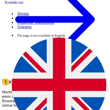
Kontakt oss
Skjema
Regelverk
Godkjente virksomheter
Veiledere
The page is not available in English.
Norge har sykdomsfri status
Marteilia refringens
og
Bonamia exitiosa
har aldri blitt påvist hos
østers i Norge. I 2008 stilte EUs referanselaboratorium diagnosen
Bonamia ostreae på en skjellprøve fra Arendal, men Bonamia
ostreae har ikke vært påvist i Norge hverken før eller siden.