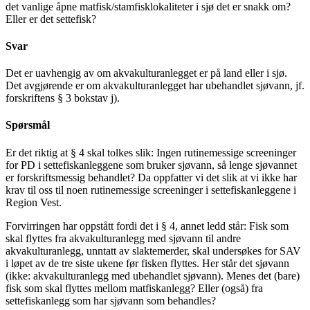
det vanlige åpne matfisk/stamfisklokaliteter i sjø det er snakk om?
Eller er det settefisk?
Svar
Det er uavhengig av om akvakulturanlegget er på land eller i sjø.
Det avgjørende er om akvakulturanlegget har ubehandlet sjøvann, jf.
forskriftens § 3 bokstav j).
Spørsmål
Er det riktig at § 4 skal tolkes slik: Ingen rutinemessige screeninger
for PD i settefiskanleggene som bruker sjøvann, så lenge sjøvannet
er forskriftsmessig behandlet? Da oppfatter vi det slik at vi ikke har
krav til oss til noen rutinemessige screeninger i settefiskanleggene i
Region Vest.
Forvirringen har oppstått fordi det i § 4, annet ledd står: Fisk som
skal flyttes fra akvakulturanlegg med sjøvann til andre
akvakulturanlegg, unntatt av slaktemerder, skal undersøkes for SAV
i løpet av de tre siste ukene før fisken flyttes. Her står det sjøvann
(ikke: akvakulturanlegg med ubehandlet sjøvann). Menes det (bare)
fisk som skal flyttes mellom matfiskanlegg? Eller (også) fra
settefiskanlegg som har sjøvann som behandles?