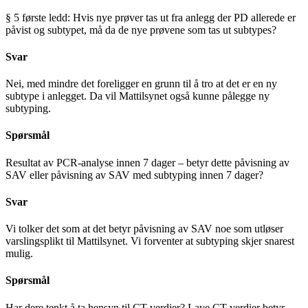
§ 5 første ledd: Hvis nye prøver tas ut fra anlegg der PD allerede er
påvist og subtypet, må da de nye prøvene som tas ut subtypes?
Svar
Nei, med mindre det foreligger en grunn til å tro at det er en ny
subtype i anlegget. Da vil Mattilsynet også kunne pålegge ny
subtyping.
Spørsmål
Resultat av PCR-analyse innen 7 dager – betyr dette påvisning av
SAV eller påvisning av SAV med subtyping innen 7 dager?
Svar
Vi tolker det som at det betyr påvisning av SAV noe som utløser
varslingsplikt til Mattilsynet. Vi forventer at subtyping skjer snarest
mulig.
Spørsmål
Har dere tenkt å ta hensyn til CT-verdier? Lave CT-verdier betyr