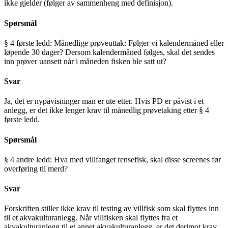
ikke gjelder (følger av sammenheng med definisjon).
Spørsmål
§ 4 første ledd: Månedlige prøveuttak: Følger vi kalendermåned eller
løpende 30 dager? Dersom kalendermåned følges, skal det sendes
inn prøver uansett når i måneden fisken ble satt ut?
Svar
Ja, det er nypåvisninger man er ute etter. Hvis PD er påvist i et
anlegg, er det ikke lenger krav til månedlig prøvetaking etter § 4
første ledd.
Spørsmål
§ 4 andre ledd: Hva med villfanget rensefisk, skal disse screenes før
overføring til merd?
Svar
Forskriften stiller ikke krav til testing av villfisk som skal flyttes inn
til et akvakulturanlegg. Når villfisken skal flyttes fra et
akvakulturanlegg til et annet akvakulturanlegg, er det derimot krav