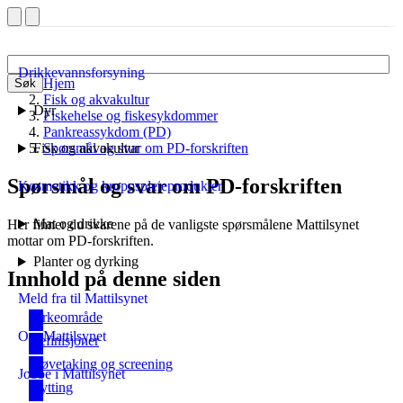
Drikkevannsforsyning
Hjem
Søk
Fisk og akvakultur
Dyr
Fiskehelse og fiskesykdommer
Pankreassykdom (PD)
Fisk og akvakultur
Spørsmål og svar om PD-forskriften
Spørsmål og svar om PD-forskriften
Kosmetikk og kroppspleieprodukter
Mat og drikke
Her finner du svarene på de vanligste spørsmålene Mattilsynet
mottar om PD-forskriften.
Planter og dyrking
Innhold på denne siden
Meld fra til Mattilsynet
Virkeområde
Om Mattilsynet
Definisjoner
Prøvetaking og screening
Jobbe i Mattilsynet
Flytting