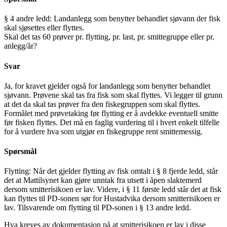
§ 4 andre ledd: Landanlegg som benytter behandlet sjøvann der fisk
skal sjøsettes eller flyttes.
Skal det tas 60 prøver pr. flytting, pr. last, pr. smittegruppe eller pr.
anlegg/år?
Svar
Ja, for kravet gjelder også for landanlegg som benytter behandlet
sjøvann. Prøvene skal tas fra fisk som skal flyttes. Vi legger til grunn
at det da skal tas prøver fra den fiskegruppen som skal flyttes.
Formålet med prøvetaking før flytting er å avdekke eventuell smitte
før fisken flyttes. Det må en faglig vurdering til i hvert enkelt tilfelle
for å vurdere hva som utgjør en fiskegruppe rent smittemessig.
Spørsmål
Flytting: Når det gjelder flytting av fisk omtalt i § 8 fjerde ledd, står
det at Mattilsynet kan gjøre unntak fra utsett i åpen slaktemerd
dersom smitterisikoen er lav. Videre, i § 11 første ledd står det at fisk
kan flyttes til PD-sonen sør for Hustadvika dersom smitterisikoen er
lav. Tilsvarende om flytting til PD-sonen i § 13 andre ledd.
Hva kreves av dokumentasjon på at smitterisikoen er lav i disse