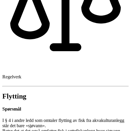
Regelverk
Flytting
Spørsmål
I § 4 i andre ledd som omtaler flytting av fisk fra akvakulturanlegg
står det bare «sjøvann».
Betyr det at det også omfatter fisk i settefiskanlegg hvor sjøvann