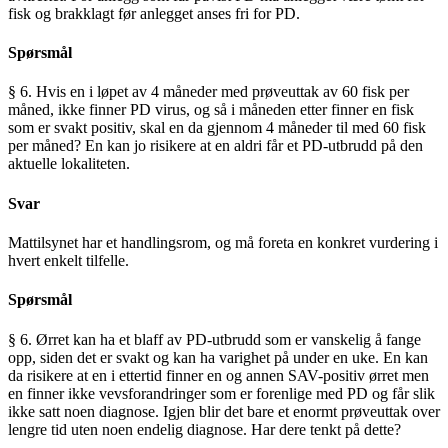
fisk og brakklagt før anlegget anses fri for PD.
Spørsmål
§ 6. Hvis en i løpet av 4 måneder med prøveuttak av 60 fisk per
måned, ikke finner PD virus, og så i måneden etter finner en fisk
som er svakt positiv, skal en da gjennom 4 måneder til med 60 fisk
per måned? En kan jo risikere at en aldri får et PD-utbrudd på den
aktuelle lokaliteten.
Svar
Mattilsynet har et handlingsrom, og må foreta en konkret vurdering i
hvert enkelt tilfelle.
Spørsmål
§ 6. Ørret kan ha et blaff av PD-utbrudd som er vanskelig å fange
opp, siden det er svakt og kan ha varighet på under en uke. En kan
da risikere at en i ettertid finner en og annen SAV-positiv ørret men
en finner ikke vevsforandringer som er forenlige med PD og får slik
ikke satt noen diagnose. Igjen blir det bare et enormt prøveuttak over
lengre tid uten noen endelig diagnose. Har dere tenkt på dette?