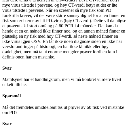
mye virus tilstede i prøvene, og høy CT-verdi betyr at det er lite
virus tilstede i prøvene. Når en screener så mye fisk som PD-
forskrifta krever, vil det være større sannsynlighet for at en finner en
fisk som er bærer av litt PD-virus (høy CT-verdi). Dette vil da utløse
et prøveuttak i stort omfang på 60 PCR i 4 måneder. Det kan da
hende at en en måned ikke finner noe, og en annen måned finner en
plutselig en ny fisk med høy CT-verdi, så neste måned finner en
ikke virus igjen OSV. En får ikke noen diagnose siden en ikke har
vevsforandringer på histologi, en har ikke klinikk eller høy
dødelighet, men må ta ut enorme mengder prøver fordi en kun i
definisjonen har en mistanke.
Svar
Mattilsynet har et handlingsrom, men vi må konkret vurdere hvert
enkelt tilfelle.
Spørsmål
Må det fremdeles umiddelbart tas ut prøver av 60 fisk ved mistanke
om PD?
Svar