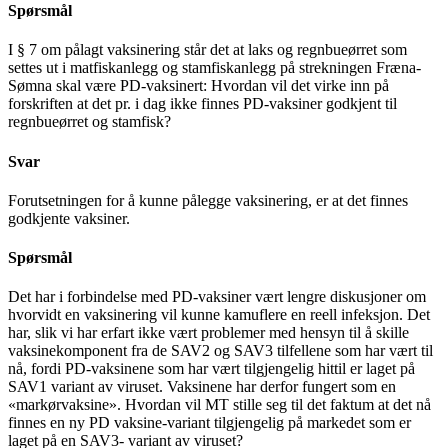
Spørsmål
I § 7 om pålagt vaksinering står det at laks og regnbueørret som
settes ut i matfiskanlegg og stamfiskanlegg på strekningen Fræna-
Sømna skal være PD-vaksinert: Hvordan vil det virke inn på
forskriften at det pr. i dag ikke finnes PD-vaksiner godkjent til
regnbueørret og stamfisk?
Svar
Forutsetningen for å kunne pålegge vaksinering, er at det finnes
godkjente vaksiner.
Spørsmål
Det har i forbindelse med PD-vaksiner vært lengre diskusjoner om
hvorvidt en vaksinering vil kunne kamuflere en reell infeksjon. Det
har, slik vi har erfart ikke vært problemer med hensyn til å skille
vaksinekomponent fra de SAV2 og SAV3 tilfellene som har vært til
nå, fordi PD-vaksinene som har vært tilgjengelig hittil er laget på
SAV1 variant av viruset. Vaksinene har derfor fungert som en
«markørvaksine». Hvordan vil MT stille seg til det faktum at det nå
finnes en ny PD vaksine-variant tilgjengelig på markedet som er
laget på en SAV3- variant av viruset?