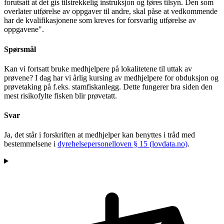
forutsatt at det gis tilstrekkelig instruksjon og føres tilsyn. Den som
overlater utførelse av oppgaver til andre, skal påse at vedkommende
har de kvalifikasjonene som kreves for forsvarlig utførelse av
oppgavene".
Spørsmål
Kan vi fortsatt bruke medhjelpere på lokalitetene til uttak av
prøvene? I dag har vi årlig kursing av medhjelpere for obduksjon og
prøvetaking på f.eks. stamfiskanlegg. Dette fungerer bra siden den
mest risikofylte fisken blir prøvetatt.
Svar
Ja, det står i forskriften at medhjelper kan benyttes i tråd med
bestemmelsene i
dyrehelsepersonelloven § 15 (lovdata.no)
.