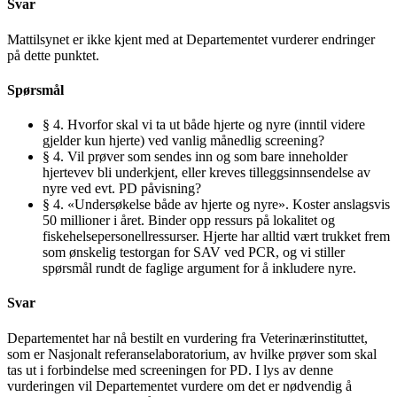
Svar
Mattilsynet er ikke kjent med at Departementet vurderer endringer
på dette punktet.
Spørsmål
§ 4. Hvorfor skal vi ta ut både hjerte og nyre (inntil videre
gjelder kun hjerte) ved vanlig månedlig screening?
§ 4. Vil prøver som sendes inn og som bare inneholder
hjertevev bli underkjent, eller kreves tilleggsinnsendelse av
nyre ved evt. PD påvisning?
§ 4. «Undersøkelse både av hjerte og nyre». Koster anslagsvis
50 millioner i året. Binder opp ressurs på lokalitet og
fiskehelsepersonellressurser. Hjerte har alltid vært trukket frem
som ønskelig testorgan for SAV ved PCR, og vi stiller
spørsmål rundt de faglige argument for å inkludere nyre.
Svar
Departementet har nå bestilt en vurdering fra Veterinærinstituttet,
som er Nasjonalt referanselaboratorium, av hvilke prøver som skal
tas ut i forbindelse med screeningen for PD. I lys av denne
vurderingen vil Departementet vurdere om det er nødvendig å