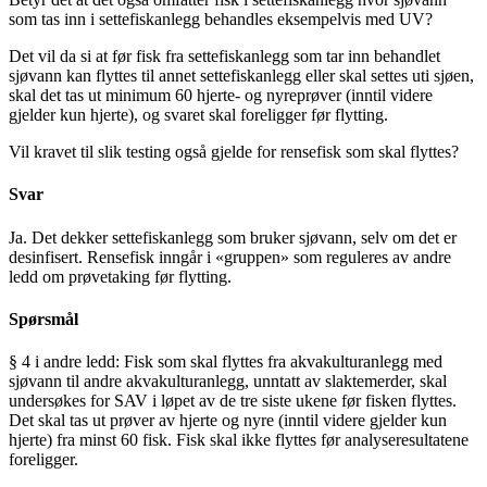
som tas inn i settefiskanlegg behandles eksempelvis med UV?
Det vil da si at før fisk fra settefiskanlegg som tar inn behandlet
sjøvann kan flyttes til annet settefiskanlegg eller skal settes uti sjøen,
skal det tas ut minimum 60 hjerte- og nyreprøver (inntil videre
gjelder kun hjerte), og svaret skal foreligger før flytting.
Vil kravet til slik testing også gjelde for rensefisk som skal flyttes?
Svar
Ja. Det dekker settefiskanlegg som bruker sjøvann, selv om det er
desinfisert. Rensefisk inngår i «gruppen» som reguleres av andre
ledd om prøvetaking før flytting.
Spørsmål
§ 4 i andre ledd: Fisk som skal flyttes fra akvakulturanlegg med
sjøvann til andre akvakulturanlegg, unntatt av slaktemerder, skal
undersøkes for SAV i løpet av de tre siste ukene før fisken flyttes.
Det skal tas ut prøver av hjerte og nyre (inntil videre gjelder kun
hjerte) fra minst 60 fisk. Fisk skal ikke flyttes før analyseresultatene
foreligger.