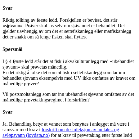
Svar
Riktig tolking av første ledd. Forskjellen er bevisst, det står
«sjøvann». Prøver skal tas selv om sjøvannet er behandlet. Det
gjelder uavhengig av om det er settefiskanlegg eller matfiskanlegg
det er snakk om så lenge fisken skal flyttes.
Spørsmål
I § 4 første ledd står det at fisk i akvakulturanlegg med «ubehandlet
sjøvann» skal prøvetas månedlig.
Er det riktig å tolke det som at fisk i settefiskanlegg som tar inn
behandlet sjøvann eksempelvis med UV ikke omfattes av kravet om
månedlige prøver?
Vil postsmoltanlegg som tar inn ubehandlet sjøvann omfattes av det
månedlige prøvetakingsregimet i forskriften?
Svar
Ja. Behandling betyr at vannet som benyttes i anlegget må være i
samsvar med krav i
forskrift om desinfeksjon av inntaks- og
avløpsvann (lovdata.no)
for at krav til prøvetaking etter første ledd