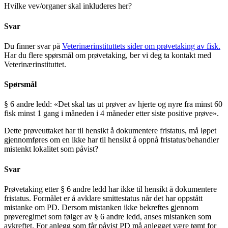
Hvilke vev/organer skal inkluderes her?
Svar
Du finner svar på
Veterinærinstituttets sider om prøvetaking av fisk
.
Har du flere spørsmål om prøvetaking, ber vi deg ta kontakt med
Veterinærinstituttet.
Spørsmål
§ 6 andre ledd: «Det skal tas ut prøver av hjerte og nyre fra minst 60
fisk minst 1 gang i måneden i 4 måneder etter siste positive prøve».
Dette prøveuttaket har til hensikt å dokumentere fristatus, må løpet
gjennomføres om en ikke har til hensikt å oppnå fristatus/behandler
mistenkt lokalitet som påvist?
Svar
Prøvetaking etter § 6 andre ledd har ikke til hensikt å dokumentere
fristatus. Formålet er å avklare smittestatus når det har oppstått
mistanke om PD. Dersom mistanken ikke bekreftes gjennom
prøveregimet som følger av § 6 andre ledd, anses mistanken som
avkreftet. For anlegg som får påvist PD må anlegget være tømt for