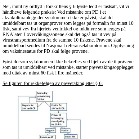
Nei, inntil ny ordlyd i forskriftens § 6 første ledd er fastsatt, vil vi
håndheve følgende praksis: Ved mistanke om PD i et
akvakulturanlegg der sykdommen ikke er påvist, skal det
umiddelbart tas ut organprøver som legges på formalin fra minst 10
fisk, samt vev fra hjertets ventrikkel og midtnyre som legges på
RNAlater. I overvåkingssonene skal det også tas ut vev på
virustransportmedium fra de samme 10 fiskene. Prøvene skal
umiddelbart sendes til Nasjonalt referanselaboratorium. Opplysning
om vaksinestatus for PD skal følge prøvene.
Først dersom sykdommen ikke bekreftes ved hjelp av de ti prøvene
som tas ut umiddelbart ved mistanke, starter prøvetakingsopplegget
med uttak av minst 60 fisk i fire måneder.
Se figuren for rekkefølgen av prøvetaking etter § 6: