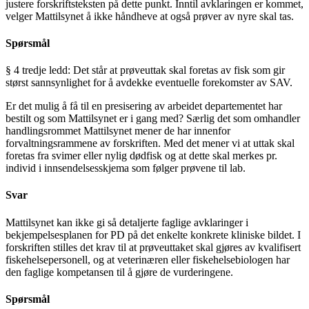
justere forskriftsteksten på dette punkt. Inntil avklaringen er kommet,
velger Mattilsynet å ikke håndheve at også prøver av nyre skal tas.
Spørsmål
§ 4 tredje ledd: Det står at prøveuttak skal foretas av fisk som gir
størst sannsynlighet for å avdekke eventuelle forekomster av SAV.
Er det mulig å få til en presisering av arbeidet departementet har
bestilt og som Mattilsynet er i gang med? Særlig det som omhandler
handlingsrommet Mattilsynet mener de har innenfor
forvaltningsrammene av forskriften. Med det mener vi at uttak skal
foretas fra svimer eller nylig dødfisk og at dette skal merkes pr.
individ i innsendelsesskjema som følger prøvene til lab.
Svar
Mattilsynet kan ikke gi så detaljerte faglige avklaringer i
bekjempelsesplanen for PD på det enkelte konkrete kliniske bildet. I
forskriften stilles det krav til at prøveuttaket skal gjøres av kvalifisert
fiskehelsepersonell, og at veterinæren eller fiskehelsebiologen har
den faglige kompetansen til å gjøre de vurderingene.
Spørsmål