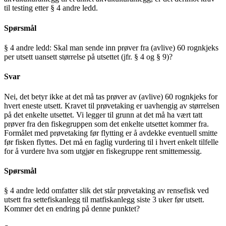
til testing etter § 4 andre ledd.
Spørsmål
§ 4 andre ledd: Skal man sende inn prøver fra (avlive) 60 rognkjeks
per utsett uansett størrelse på utsettet (jfr. § 4 og § 9)?
Svar
Nei, det betyr ikke at det må tas prøver av (avlive) 60 rognkjeks for
hvert eneste utsett. Kravet til prøvetaking er uavhengig av størrelsen
på det enkelte utsettet. Vi legger til grunn at det må ha vært tatt
prøver fra den fiskegruppen som det enkelte utsettet kommer fra.
Formålet med prøvetaking før flytting er å avdekke eventuell smitte
før fisken flyttes. Det må en faglig vurdering til i hvert enkelt tilfelle
for å vurdere hva som utgjør en fiskegruppe rent smittemessig.
Spørsmål
§ 4 andre ledd omfatter slik det står prøvetaking av rensefisk ved
utsett fra settefiskanlegg til matfiskanlegg siste 3 uker før utsett.
Kommer det en endring på denne punktet?