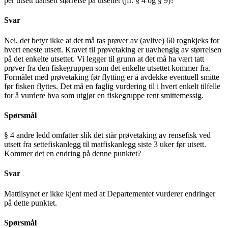
per utsett uansett størrelse på utsettet (jfr. § 4 og § 9)?
Svar
Nei, det betyr ikke at det må tas prøver av (avlive) 60 rognkjeks for
hvert eneste utsett. Kravet til prøvetaking er uavhengig av størrelsen
på det enkelte utsettet. Vi legger til grunn at det må ha vært tatt
prøver fra den fiskegruppen som det enkelte utsettet kommer fra.
Formålet med prøvetaking før flytting er å avdekke eventuell smitte
før fisken flyttes. Det må en faglig vurdering til i hvert enkelt tilfelle
for å vurdere hva som utgjør en fiskegruppe rent smittemessig.
Spørsmål
§ 4 andre ledd omfatter slik det står prøvetaking av rensefisk ved
utsett fra settefiskanlegg til matfiskanlegg siste 3 uker før utsett.
Kommer det en endring på denne punktet?
Svar
Mattilsynet er ikke kjent med at Departementet vurderer endringer
på dette punktet.
Spørsmål