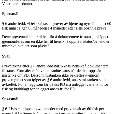
Veterinærinstituttet.
Spørsmål
§ 6 andre ledd: «Det skal tas ut prøver av hjerte og nyre fra minst 60
fisk minst 1 gang i måneden i 4 måneder etter siste positive prøve».
Dette prøveuttaket har til hensikt å dokumentere fristatus, må løpet
gjennomføres om en ikke har til hensikt å oppnå fristatus/behandler
mistenkt lokalitet som påvist?
Svar
Prøvetaking etter § 6 andre ledd har ikke til hensikt å dokumentere
fristatus. Formålet er å avklare smittestatus når det har oppstått
mistanke om PD. Dersom mistanken ikke bekreftes gjennom
prøveregimet som følger av § 6 andre ledd, anses mistanken som
avkreftet. For anlegg som får påvist PD må anlegget være tømt for
fisk og brakklagt før anlegget anses fri for PD.
Spørsmål
§ 6. Hvis en i løpet av 4 måneder med prøveuttak av 60 fisk per
måned, ikke finner PD virus, og så i måneden etter finner en fisk