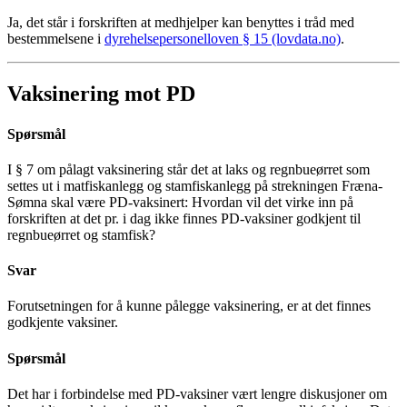
Ja, det står i forskriften at medhjelper kan benyttes i tråd med
bestemmelsene i
dyrehelsepersonelloven § 15 (lovdata.no)
.
Vaksinering mot PD
Spørsmål
I § 7 om pålagt vaksinering står det at laks og regnbueørret som
settes ut i matfiskanlegg og stamfiskanlegg på strekningen Fræna-
Sømna skal være PD-vaksinert: Hvordan vil det virke inn på
forskriften at det pr. i dag ikke finnes PD-vaksiner godkjent til
regnbueørret og stamfisk?
Svar
Forutsetningen for å kunne pålegge vaksinering, er at det finnes
godkjente vaksiner.
Spørsmål
Det har i forbindelse med PD-vaksiner vært lengre diskusjoner om