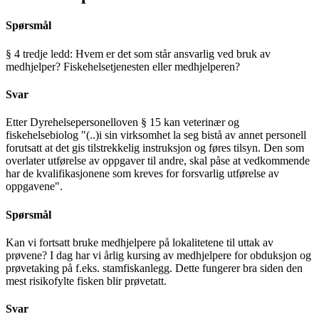
Spørsmål
§ 4 tredje ledd: Hvem er det som står ansvarlig ved bruk av
medhjelper? Fiskehelsetjenesten eller medhjelperen?
Svar
Etter Dyrehelsepersonelloven § 15 kan veterinær og
fiskehelsebiolog "(..)i sin virksomhet la seg bistå av annet personell
forutsatt at det gis tilstrekkelig instruksjon og føres tilsyn. Den som
overlater utførelse av oppgaver til andre, skal påse at vedkommende
har de kvalifikasjonene som kreves for forsvarlig utførelse av
oppgavene".
Spørsmål
Kan vi fortsatt bruke medhjelpere på lokalitetene til uttak av
prøvene? I dag har vi årlig kursing av medhjelpere for obduksjon og
prøvetaking på f.eks. stamfiskanlegg. Dette fungerer bra siden den
mest risikofylte fisken blir prøvetatt.
Svar