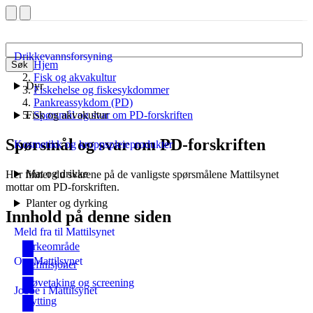
Drikkevannsforsyning
Hjem
Søk
Fisk og akvakultur
Dyr
Fiskehelse og fiskesykdommer
Pankreassykdom (PD)
Fisk og akvakultur
Spørsmål og svar om PD-forskriften
Spørsmål og svar om PD-forskriften
Kosmetikk og kroppspleieprodukter
Mat og drikke
Her finner du svarene på de vanligste spørsmålene Mattilsynet
mottar om PD-forskriften.
Planter og dyrking
Innhold på denne siden
Meld fra til Mattilsynet
Virkeområde
Om Mattilsynet
Definisjoner
Prøvetaking og screening
Jobbe i Mattilsynet
Flytting