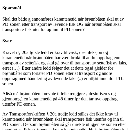
Spørsmål
Skal det både gjennomføres karantenetid når brønnbåten skal ut av
PD-sonen etter transport av levende fisk OG når brønnbåten skal
transportere fisk utenfra og inn til PD-sonen?
Svar
Kravet i § 20a første ledd er krav til vask, desinfeksjon og
karantenetid når brønnbåten har vært brukt til andre oppdrag enn
transport av settefisk og skal gå over til transport av settefisk av laks,
ørret (…). Etter andre ledd følger det at dette også gjelder for
brønnbåter som forlater PD-sonen etter at transport og andre
oppdrag med håndtering av levende laks (..) er utført innenfor PD-
sonen.
Altså må brønnbåten i nevnte tilfelle rengjøres, desinfiseres og
gjennomgå en karantenetid på 48 timer før den tar nye oppdrag
utenfor PD-sonen.
Av Transportforskriften § 20a tredje ledd stilles det ikke krav til
karantenetid når brønnbåten skal transportere fisk utenfra og inn til
PD-sonen. Dersom brønnbåten så går direkte ut igjen av sonen etter
levering av fisken, trengs ikke ny karantenetid. Hvis brønnbåten skal