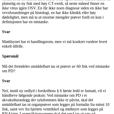
plutselig en ny fisk med høy CT-verdi, så neste måned finner en
ikke virus igjen OSV. En får ikke noen diagnose siden en ikke har
vevsforandringer på histologi, en har ikke klinikk eller høy
dødelighet, men må ta ut enorme mengder prøver fordi en kun i
definisjonen har en mistanke.
Svar
Mattilsynet har et handlingsrom, men vi må konkret vurdere hvert
enkelt tilfelle.
Spørsmål
Må det fremdeles umiddelbart tas ut prøver av 60 fisk ved mistanke
om PD?
Svar
Nei, inntil ny ordlyd i forskriftens § 6 første ledd er fastsatt, vil vi
håndheve følgende praksis: Ved mistanke om PD i et
akvakulturanlegg der sykdommen ikke er påvist, skal det
umiddelbart tas ut organprøver som legges på formalin fra minst 10
fisk, samt vev fra hjertets ventrikkel og midtnyre som legges på
RNAlater. I overvåkingssonene skal det også tas ut vev på