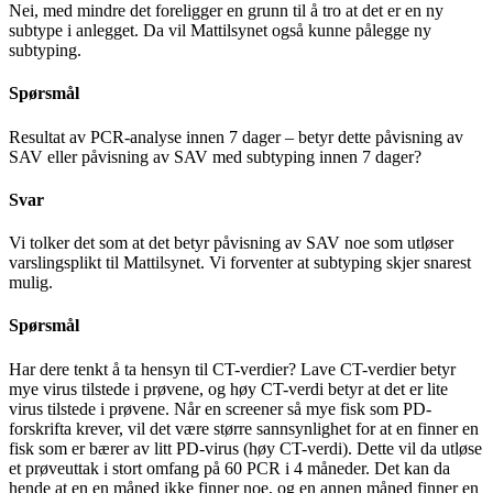
Nei, med mindre det foreligger en grunn til å tro at det er en ny
subtype i anlegget. Da vil Mattilsynet også kunne pålegge ny
subtyping.
Spørsmål
Resultat av PCR-analyse innen 7 dager – betyr dette påvisning av
SAV eller påvisning av SAV med subtyping innen 7 dager?
Svar
Vi tolker det som at det betyr påvisning av SAV noe som utløser
varslingsplikt til Mattilsynet. Vi forventer at subtyping skjer snarest
mulig.
Spørsmål
Har dere tenkt å ta hensyn til CT-verdier? Lave CT-verdier betyr
mye virus tilstede i prøvene, og høy CT-verdi betyr at det er lite
virus tilstede i prøvene. Når en screener så mye fisk som PD-
forskrifta krever, vil det være større sannsynlighet for at en finner en
fisk som er bærer av litt PD-virus (høy CT-verdi). Dette vil da utløse
et prøveuttak i stort omfang på 60 PCR i 4 måneder. Det kan da
hende at en en måned ikke finner noe, og en annen måned finner en