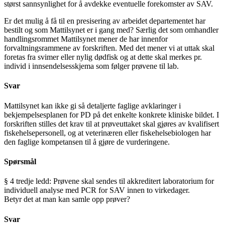
størst sannsynlighet for å avdekke eventuelle forekomster av SAV.
Er det mulig å få til en presisering av arbeidet departementet har
bestilt og som Mattilsynet er i gang med? Særlig det som omhandler
handlingsrommet Mattilsynet mener de har innenfor
forvaltningsrammene av forskriften. Med det mener vi at uttak skal
foretas fra svimer eller nylig dødfisk og at dette skal merkes pr.
individ i innsendelsesskjema som følger prøvene til lab.
Svar
Mattilsynet kan ikke gi så detaljerte faglige avklaringer i
bekjempelsesplanen for PD på det enkelte konkrete kliniske bildet. I
forskriften stilles det krav til at prøveuttaket skal gjøres av kvalifisert
fiskehelsepersonell, og at veterinæren eller fiskehelsebiologen har
den faglige kompetansen til å gjøre de vurderingene.
Spørsmål
§ 4 tredje ledd: Prøvene skal sendes til akkreditert laboratorium for
individuell analyse med PCR for SAV innen to virkedager.
Betyr det at man kan samle opp prøver?
Svar