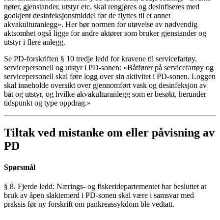
nøter, gjenstander, utstyr etc. skal rengjøres og desinfiseres med
godkjent desinfeksjonsmiddel før de flyttes til et annet
akvakulturanlegg». Her bør normen for utøvelse av nødvendig
aktsomhet også ligge for andre aktører som bruker gjenstander og
utstyr i flere anlegg.
Se PD-forskriften § 10 tredje ledd for kravene til servicefartøy,
servicepersonell og utstyr i PD-sonen: «Båtfører på servicefartøy og
servicepersonell skal føre logg over sin aktivitet i PD-sonen. Loggen
skal inneholde oversikt over gjennomført vask og desinfeksjon av
båt og utstyr, og hvilke akvakulturanlegg som er besøkt, herunder
tidspunkt og type oppdrag.»
Tiltak ved mistanke om eller påvisning av
PD
Spørsmål
§ 8. Fjerde ledd: Nærings- og fiskeridepartementet har besluttet at
bruk av åpen slaktemerd i PD-sonen skal være i samsvar med
praksis før ny forskrift om pankreassykdom ble vedtatt.