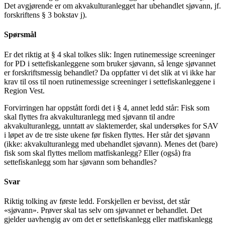
Det avgjørende er om akvakulturanlegget har ubehandlet sjøvann, jf.
forskriftens § 3 bokstav j).
Spørsmål
Er det riktig at § 4 skal tolkes slik: Ingen rutinemessige screeninger
for PD i settefiskanleggene som bruker sjøvann, så lenge sjøvannet
er forskriftsmessig behandlet? Da oppfatter vi det slik at vi ikke har
krav til oss til noen rutinemessige screeninger i settefiskanleggene i
Region Vest.
Forvirringen har oppstått fordi det i § 4, annet ledd står: Fisk som
skal flyttes fra akvakulturanlegg med sjøvann til andre
akvakulturanlegg, unntatt av slaktemerder, skal undersøkes for SAV
i løpet av de tre siste ukene før fisken flyttes. Her står det sjøvann
(ikke: akvakulturanlegg med ubehandlet sjøvann). Menes det (bare)
fisk som skal flyttes mellom matfiskanlegg? Eller (også) fra
settefiskanlegg som har sjøvann som behandles?
Svar
Riktig tolking av første ledd. Forskjellen er bevisst, det står
«sjøvann». Prøver skal tas selv om sjøvannet er behandlet. Det
gjelder uavhengig av om det er settefiskanlegg eller matfiskanlegg