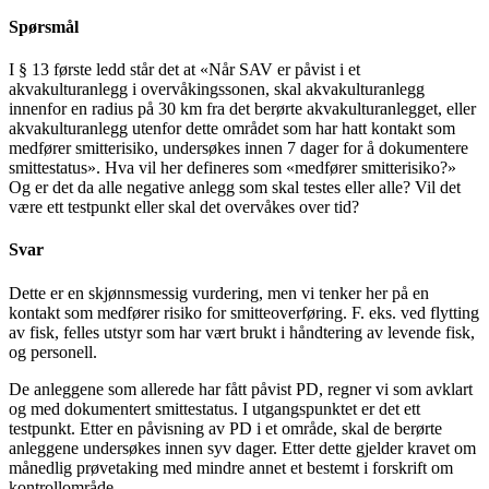
Spørsmål
I § 13 første ledd står det at «Når SAV er påvist i et
akvakulturanlegg i overvåkingssonen, skal akvakulturanlegg
innenfor en radius på 30 km fra det berørte akvakulturanlegget, eller
akvakulturanlegg utenfor dette området som har hatt kontakt som
medfører smitterisiko, undersøkes innen 7 dager for å dokumentere
smittestatus». Hva vil her defineres som «medfører smitterisiko?»
Og er det da alle negative anlegg som skal testes eller alle? Vil det
være ett testpunkt eller skal det overvåkes over tid?
Svar
Dette er en skjønnsmessig vurdering, men vi tenker her på en
kontakt som medfører risiko for smitteoverføring. F. eks. ved flytting
av fisk, felles utstyr som har vært brukt i håndtering av levende fisk,
og personell.
De anleggene som allerede har fått påvist PD, regner vi som avklart
og med dokumentert smittestatus. I utgangspunktet er det ett
testpunkt. Etter en påvisning av PD i et område, skal de berørte
anleggene undersøkes innen syv dager. Etter dette gjelder kravet om
månedlig prøvetaking med mindre annet et bestemt i forskrift om
kontrollområde.