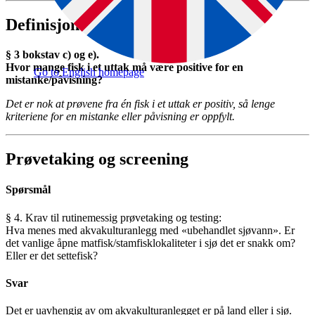
Definisjoner
§ 3 bokstav c) og e).
Hvor mange fisk i et uttak må være positive for en
Go to English homepage
mistanke/påvisning?
Det er nok at prøvene fra én fisk i et uttak er positiv, så lenge
kriteriene for en mistanke eller påvisning er oppfylt.
Prøvetaking og screening
Spørsmål
§ 4. Krav til rutinemessig prøvetaking og testing:
Hva menes med akvakulturanlegg med «ubehandlet sjøvann». Er
det vanlige åpne matfisk/stamfisklokaliteter i sjø det er snakk om?
Eller er det settefisk?
Svar
Det er uavhengig av om akvakulturanlegget er på land eller i sjø.