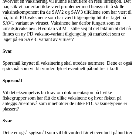
hvorvidt en vaksinering vil kunne kamuflere en reell infeksjon. Det
har, slik vi har erfart ikke vært problemer med hensyn til å skille
vaksinekomponent fra de SAV2 og SAV3 tilfellene som har vært til
nå, fordi PD-vaksinene som har vært tilgjengelig hittil er laget på
SAV1 variant av viruset. Vaksinene har derfor fungert som en
«markørvaksine». Hvordan vil MT stille seg til det faktum at det nå
finnes en ny PD vaksine-variant tilgjengelig på markedet som er
laget på en SAV3- variant av viruset?
Svar
Spørsmål knyttet til vaksinering skal utredes nærmere. Dette er også
spørsmål som vil bli vurdert før et eventuelt påbud trer i kraft.
Spørsmål
Vil det eksempelvis bli krav om dokumentasjon på hvilke
fiskegrupper som har fått de ulike vaksinene og hvor fisken på
anleggs-/merdnivå som inneholder de ulike PD- vaksinetypene er
plassert?
Svar
Dette er også spørsmål som vil bli vurdert før et eventuelt påbud trer