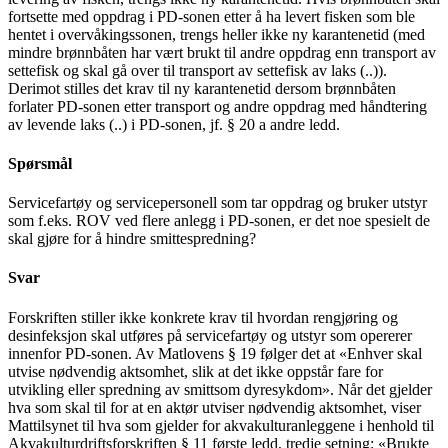
fortsette med oppdrag i PD-sonen etter å ha levert fisken som ble
hentet i overvåkingssonen, trengs heller ikke ny karantenetid (med
mindre brønnbåten har vært brukt til andre oppdrag enn transport av
settefisk og skal gå over til transport av settefisk av laks (..)).
Derimot stilles det krav til ny karantenetid dersom brønnbåten
forlater PD-sonen etter transport og andre oppdrag med håndtering
av levende laks (..) i PD-sonen, jf. § 20 a andre ledd.
Spørsmål
Servicefartøy og servicepersonell som tar oppdrag og bruker utstyr
som f.eks. ROV ved flere anlegg i PD-sonen, er det noe spesielt de
skal gjøre for å hindre smittespredning?
Svar
Forskriften stiller ikke konkrete krav til hvordan rengjøring og
desinfeksjon skal utføres på servicefartøy og utstyr som opererer
innenfor PD-sonen. Av Matlovens § 19 følger det at «Enhver skal
utvise nødvendig aktsomhet, slik at det ikke oppstår fare for
utvikling eller spredning av smittsom dyresykdom». Når det gjelder
hva som skal til for at en aktør utviser nødvendig aktsomhet, viser
Mattilsynet til hva som gjelder for akvakulturanleggene i henhold til
Akvakulturdriftsforskriften § 11 første ledd, tredje setning: «Brukte