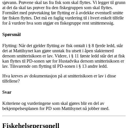
sjøvann. Prøvene skal tas fra fisk som skal flyttes. Vi legger til grunn
at det da skal tas prøver fra den fiskegruppen som skal flyttes.
Formålet med prøvetaking før flytting er å avdekke eventuell smitte
før fisken flyttes. Det må en faglig vurdering til i hvert enkelt tilfelle
for å vurdere hva som utgjør en fiskegruppe rent smittemessig.
Spørsmål
Flytting: Når det gjelder flytting av fisk omtalt i § 8 fjerde ledd, står
det at Mattilsynet kan gjøre unntak fra utsett i åpen slaktemerd
dersom smitterisikoen er lav. Videre, i § 11 første ledd står det at fisk
kan flyttes til PD-sonen sør for Hustadvika dersom smitterisikoen er
lav. Tilsvarende om flytting til PD-sonen i § 13 andre ledd.
Hva kreves av dokumentasjon på at smitterisikoen er lav i disse
tilfellene?
Svar
Kriteriene og vurderingene som skal gjøres blir en del av
bekjempelsesplanen for PD som Mattilsynet nå jobber med.
Fiskehelsepersonell