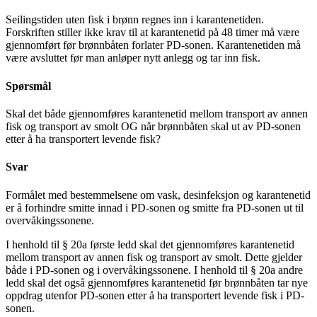
Seilingstiden uten fisk i brønn regnes inn i karantenetiden.
Forskriften stiller ikke krav til at karantenetid på 48 timer må være
gjennomført før brønnbåten forlater PD-sonen. Karantenetiden må
være avsluttet før man anløper nytt anlegg og tar inn fisk.
Spørsmål
Skal det både gjennomføres karantenetid mellom transport av annen
fisk og transport av smolt OG når brønnbåten skal ut av PD-sonen
etter å ha transportert levende fisk?
Svar
Formålet med bestemmelsene om vask, desinfeksjon og karantenetid
er å forhindre smitte innad i PD-sonen og smitte fra PD-sonen ut til
overvåkingssonene.
I henhold til § 20a første ledd skal det gjennomføres karantenetid
mellom transport av annen fisk og transport av smolt. Dette gjelder
både i PD-sonen og i overvåkingssonene. I henhold til § 20a andre
ledd skal det også gjennomføres karantenetid før brønnbåten tar nye
oppdrag utenfor PD-sonen etter å ha transportert levende fisk i PD-
sonen.