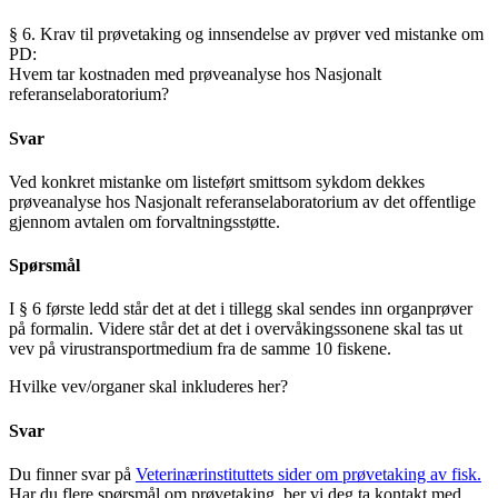
§ 6. Krav til prøvetaking og innsendelse av prøver ved mistanke om
PD:
Hvem tar kostnaden med prøveanalyse hos Nasjonalt
referanselaboratorium?
Svar
Ved konkret mistanke om listeført smittsom sykdom dekkes
prøveanalyse hos Nasjonalt referanselaboratorium av det offentlige
gjennom avtalen om forvaltningsstøtte.
Spørsmål
I § 6 første ledd står det at det i tillegg skal sendes inn organprøver
på formalin. Videre står det at det i overvåkingssonene skal tas ut
vev på virustransportmedium fra de samme 10 fiskene.
Hvilke vev/organer skal inkluderes her?
Svar
Du finner svar på
Veterinærinstituttets sider om prøvetaking av fisk
.
Har du flere spørsmål om prøvetaking, ber vi deg ta kontakt med