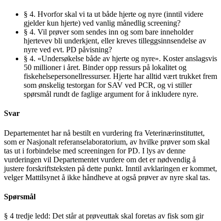
§ 4. Hvorfor skal vi ta ut både hjerte og nyre (inntil videre
gjelder kun hjerte) ved vanlig månedlig screening?
§ 4. Vil prøver som sendes inn og som bare inneholder
hjertevev bli underkjent, eller kreves tilleggsinnsendelse av
nyre ved evt. PD påvisning?
§ 4. «Undersøkelse både av hjerte og nyre». Koster anslagsvis
50 millioner i året. Binder opp ressurs på lokalitet og
fiskehelsepersonellressurser. Hjerte har alltid vært trukket frem
som ønskelig testorgan for SAV ved PCR, og vi stiller
spørsmål rundt de faglige argument for å inkludere nyre.
Svar
Departementet har nå bestilt en vurdering fra Veterinærinstituttet,
som er Nasjonalt referanselaboratorium, av hvilke prøver som skal
tas ut i forbindelse med screeningen for PD. I lys av denne
vurderingen vil Departementet vurdere om det er nødvendig å
justere forskriftsteksten på dette punkt. Inntil avklaringen er kommet,
velger Mattilsynet å ikke håndheve at også prøver av nyre skal tas.
Spørsmål
§ 4 tredje ledd: Det står at prøveuttak skal foretas av fisk som gir