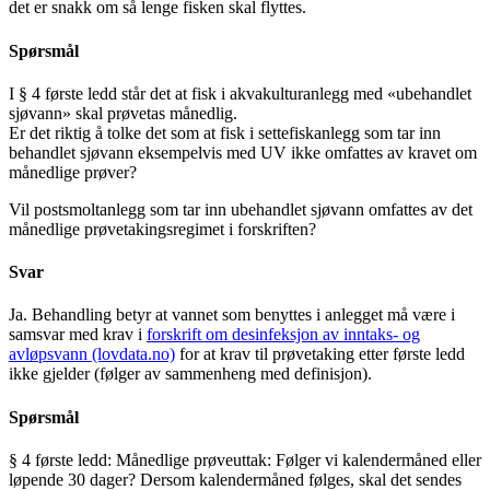
det er snakk om så lenge fisken skal flyttes.
Spørsmål
I § 4 første ledd står det at fisk i akvakulturanlegg med «ubehandlet
sjøvann» skal prøvetas månedlig.
Er det riktig å tolke det som at fisk i settefiskanlegg som tar inn
behandlet sjøvann eksempelvis med UV ikke omfattes av kravet om
månedlige prøver?
Vil postsmoltanlegg som tar inn ubehandlet sjøvann omfattes av det
månedlige prøvetakingsregimet i forskriften?
Svar
Ja. Behandling betyr at vannet som benyttes i anlegget må være i
samsvar med krav i
forskrift om desinfeksjon av inntaks- og
avløpsvann (lovdata.no)
for at krav til prøvetaking etter første ledd
ikke gjelder (følger av sammenheng med definisjon).
Spørsmål
§ 4 første ledd: Månedlige prøveuttak: Følger vi kalendermåned eller
løpende 30 dager? Dersom kalendermåned følges, skal det sendes