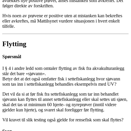
avdekkes nye positive prøver, anses mistanken som avkreftet. Det
følger direkte av forskriften.
Hvis noen av prøvene er positive uten at mistanken kan bekreftes
eller avkreftes, må Mattilsynet vurdere situasjonen i hvert enkelt
tilfelle.
Flytting
Spørsmål
I § 4 i andre ledd som omtaler flytting av fisk fra akvakulturanlegg
står det bare «sjøvann».
Betyr det at det også omfatter fisk i settefiskanlegg hvor sjøvann
som tas inn i settefiskanlegg behandles eksempelvis med UV?
Det vil da si at før fisk fra settefiskanlegg som tar inn behandlet
sjøvann kan flyttes til annet settefiskanlegg eller skal settes uti sjøen,
skal det tas ut minimum 60 hjerte- og nyreprøver (inntil videre
gjelder kun hjerte), og svaret skal foreligger før flytting.
Vil kravet til slik testing også gjelde for rensefisk som skal flyttes?