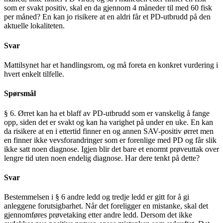
som er svakt positiv, skal en da gjennom 4 måneder til med 60 fisk
per måned? En kan jo risikere at en aldri får et PD-utbrudd på den
aktuelle lokaliteten.
Svar
Mattilsynet har et handlingsrom, og må foreta en konkret vurdering i
hvert enkelt tilfelle.
Spørsmål
§ 6. Ørret kan ha et blaff av PD-utbrudd som er vanskelig å fange
opp, siden det er svakt og kan ha varighet på under en uke. En kan
da risikere at en i ettertid finner en og annen SAV-positiv ørret men
en finner ikke vevsforandringer som er forenlige med PD og får slik
ikke satt noen diagnose. Igjen blir det bare et enormt prøveuttak over
lengre tid uten noen endelig diagnose. Har dere tenkt på dette?
Svar
Bestemmelsen i § 6 andre ledd og tredje ledd er gitt for å gi
anleggene forutsigbarhet. Når det foreligger en mistanke, skal det
gjennomføres prøvetaking etter andre ledd. Dersom det ikke