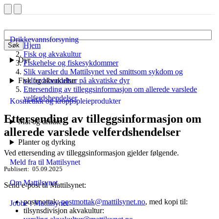
Drikkevannsforsyning
Hjem
Søk
Fisk og akvakultur
Dyr
Fiskehelse og fiskesykdommer
Slik varsler du Mattilsynet ved smittsom sykdom og
Fisk og akvakultur
velferdshendelser på akvatiske dyr
Ettersending av tilleggsinformasjon om allerede varslede
velferdshendelser
Kosmetikk og kroppspleieprodukter
Ettersending av tilleggsinformasjon om
Mat og drikke
allerede varslede velferdshendelser
Planter og dyrking
Ved ettersending av tilleggsinformasjon gjelder følgende.
Meld fra til Mattilsynet
Publisert
05.09.2025
Om Mattilsynet
Send e-post til Mattilsynet:
postmottak:
postmottak@mattilsynet.no
, med kopi til:
Jobbe i Mattilsynet
tilsynsdivisjon akvakultur: