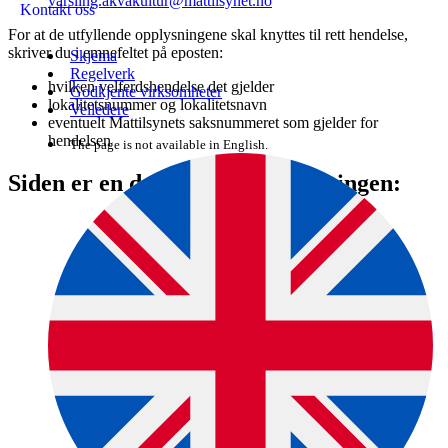
varsling.akvakultur@mattilsynet.no
Kontakt oss
For at de utfyllende opplysningene skal knyttes til rett hendelse,
skriver du i emnefeltet på eposten:
Skjema
Regelverk
hvilken velferdshendelse det gjelder
Godkjente virksomheter
lokalitetsnummer og lokalitetsnavn
Veiledere
eventuelt Mattilsynets saksnummeret som gjelder for
hendelsen
The page is not available in English.
Siden er en del av denne veiledningen: