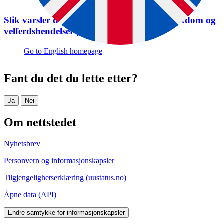
Slik varsler du Mattilsynet ved smittsom sykdom og
velferdshendelser på akvatiske dyr
Go to English homepage
Fant du det du lette etter?
Ja
Nei
Om nettstedet
Nyhetsbrev
Personvern og informasjonskapsler
Tilgjengelighetserklæring (uustatus.no)
Åpne data (API)
Endre samtykke for informasjonskapsler