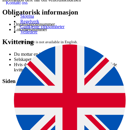
Kontakt oss
Obligatorisk informasjon
Skjema
Regelverk
Organisasjonsnummer
Godkjente virksomheter
Lokalitetsnummer
Veiledere
Kvittering
The page is not available in English.
Du mottar en kvittering i Altinn.
Selskapet får et brev om mottatt varsel.
Hvis du melder som oppdrettsselskap, får selskapet både
kvittering og brev.
Siden er en del av denne veiledningen: