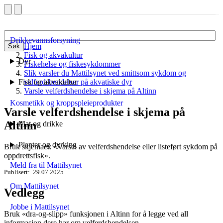
Drikkevannsforsyning
Hjem
Søk
Fisk og akvakultur
Dyr
Fiskehelse og fiskesykdommer
Slik varsler du Mattilsynet ved smittsom sykdom og
Fisk og akvakultur
velferdshendelser på akvatiske dyr
Varsle velferdshendelse i skjema på Altinn
Kosmetikk og kroppspleieprodukter
Varsle velferdshendelse i skjema på
Altinn
Mat og drikke
Planter og dyrking
Bruk skjemaet: «Varsel av velferdshendelse eller listeført sykdom på
oppdrettsfisk».
Meld fra til Mattilsynet
Publisert
29.07.2025
Om Mattilsynet
Vedlegg
Jobbe i Mattilsynet
Bruk «dra-og-slipp» funksjonen i Altinn for å legge ved all
informasjon dere har om velferdshendelsen